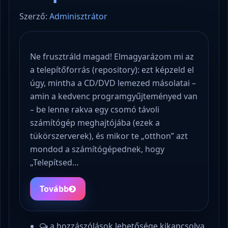
Szerző:
Adminisztrátor
Ne frusztráld magad! Elmagyarázom mi az
a telepítőforrás (repository): ezt képzeld el
úgy, mintha a CD/DVD lemezed másolatai –
amin a kedvenc programgyűjteményed van
– be lenne rakva egy csomó távoli
számítógép meghajtójába (ezek a
tükörszerverek), és mikor te „otthon” azt
mondod a számítógépednek, hogy
„Telepítsed…
Tovább
a hozzászólások lehetősége kikapcsolva