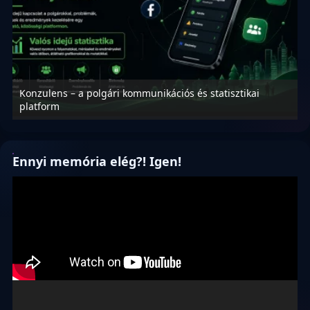
Konzulens – a polgári kommunikációs és statisztikai
N
platform
f
Ennyi memória elég?! Igen!
Videólejátszó