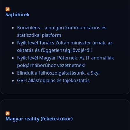
Sajtóhírek
Konzulens – a polgári kommunikációs és
statisztikai platform
Nyílt levél Tanács Zoltán miniszter úrnak, az
oktatás és függetlenség jövőjéről!
Nyílt levél Magyar Péternek: Az IT anomáliák
polgárháborúhoz vezethetnek!
Elindult a felhőszolgáltatásunk, a Sky!
GVH állásfoglalás és tájékoztatás
Magyar reality (fekete-tükör)