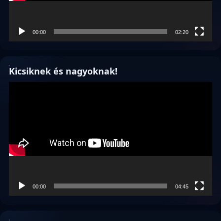
00:00
02:20
Kicsiknek és nagyoknak!
Videólejátszó
00:00
04:45