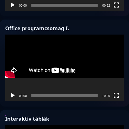
00:00
00:52
Office programcsomag I.
Videólejátszó
00:00
10:20
Interaktív táblák
Videólejátszó