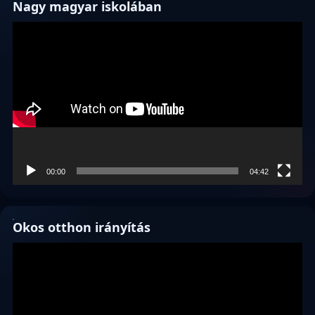
Nagy magyar iskolában
Videólejátszó
00:00
04:42
Okos otthon irányítás
Videólejátszó