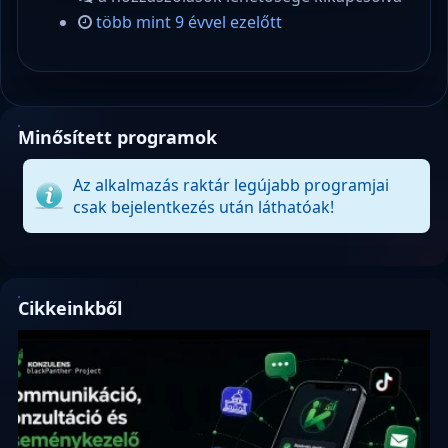
több mint 9 évvel ezelőtt
Minősített programok
Az alkalmazás raktár legújabb programjai
csak bejelentkezés után láthatóak!
Cikkeinkből