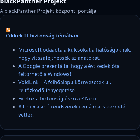
blackPanther Projekt
A blackPanther Projekt központi portálja.
Cikkek IT biztonság témában
Microsoft odaadta a kulcsokat a hatóságoknak,
hogy visszafejthessék az adatokat.
A Google prezentálta, hogy a évtizedek óta
feltörhető a Windows!
VoidLink – A felhőalapú környezetek új,
rejtőzködő fenyegetése
Firefox a biztonság ékköve? Nem!
A Linux alapú rendszerek rémálma is kezdetét
vette?!