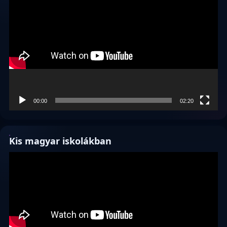
00:00
02:20
Kis magyar iskolákban
Videólejátszó