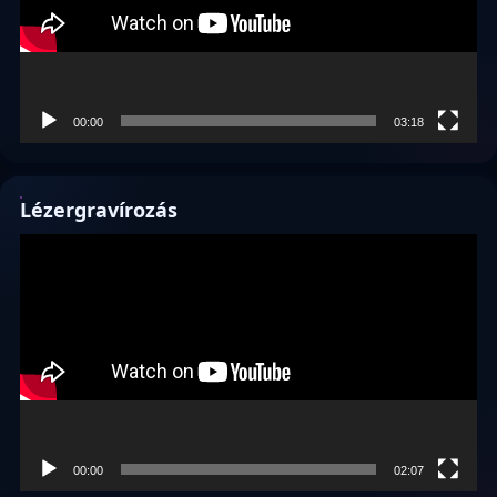
00:00
03:18
Lézergravírozás
Videólejátszó
00:00
02:07