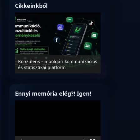
Cikkeinkből
Nyílt levél Tanác
essék
Konzulens – a polgári kommunikációs
úrnak, az oktatá
és statisztikai platform
jövőjéről!
Ennyi memória elég?! Igen!
Videólejátszó