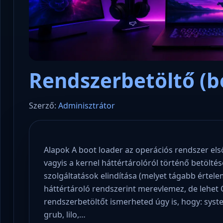
Rendszerbetöltő (b
Szerző:
Adminisztrátor
Alapok A boot loader az operációs rendszer els
vagyis a kernel háttértárolóról történő betöltés
szolgáltatások elindítása (melyet tágabb értel
háttértároló rendszerint merevlemez, de lehet C
rendszerbetöltőt ismerheted úgy is, hogy: syste
grub, lilo,…