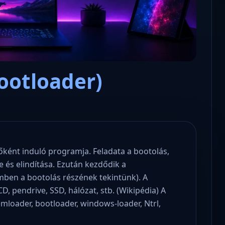
ootloader)
Microsoft odaadta a kulcsokat a
hatóságoknak, hogy visszafejth
az adatokat.
őként induló programja. Feladata a bootolás,
e és elindítása. Ezután kezdődik a
emben a bootolás részének tekintünk). A
D, pendrive, SSD, hálózat, stb. (Wikipédia) A
mloader, bootloader, windows-loader, Ntrl,