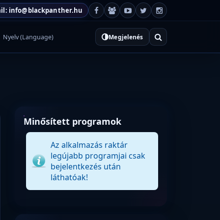
il: info@blackpanther.hu
Nyelv (Language)
Megjelenés
Minősített programok
Az alkalmazás raktár
legújabb programjai csak
bejelentkezés után
láthatóak!