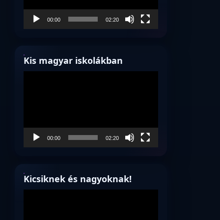
00:00
02:20
Kis magyar iskolákban
Videólejátszó
00:00
02:20
Kicsiknek és nagyoknak!
Videólejátszó