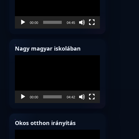
00:00
04:45
Nagy magyar iskolában
Videólejátszó
00:00
04:42
Okos otthon irányítás
Videólejátszó