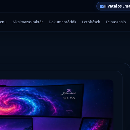
Hivatalos Ema
enü
Alkalmazás raktár
Dokumentációk
Letöltések
Felhasználó