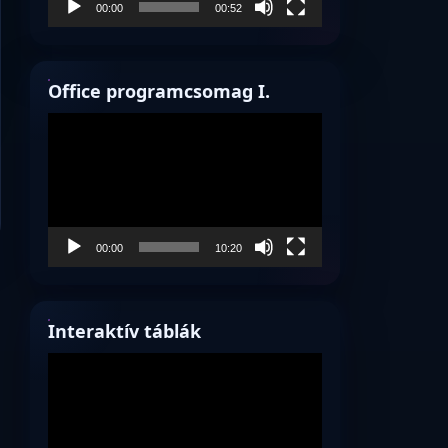
00:00
00:52
Office programcsomag I.
Videólejátszó
00:00
10:20
Interaktív táblák
Videólejátszó