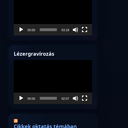
00:00
03:18
Lézergravírozás
Videólejátszó
00:00
02:07
Cikkek oktatás témában