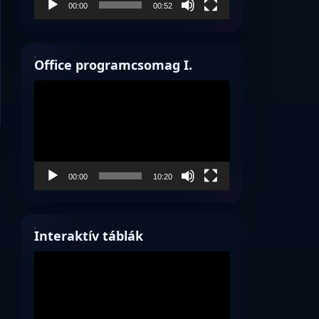
00:00
00:52
Office programcsomag I.
Videólejátszó
00:00
10:20
Interaktív táblák
Videólejátszó