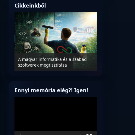
Cikkeinkből
ető a
Microsoft odaadt
újabb
A magyar informatika és a szabad
hatóságoknak, ho
szoftverek megtisztítása
az adatokat.
Ennyi memória elég?! Igen!
Videólejátszó