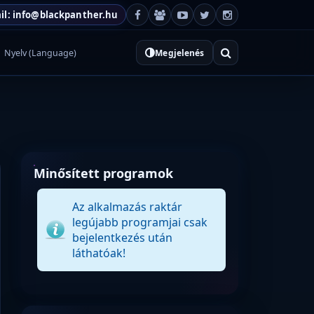
il: info@blackpanther.hu
Nyelv (Language)
Megjelenés
Minősített programok
Az alkalmazás raktár
legújabb programjai csak
bejelentkezés után
láthatóak!