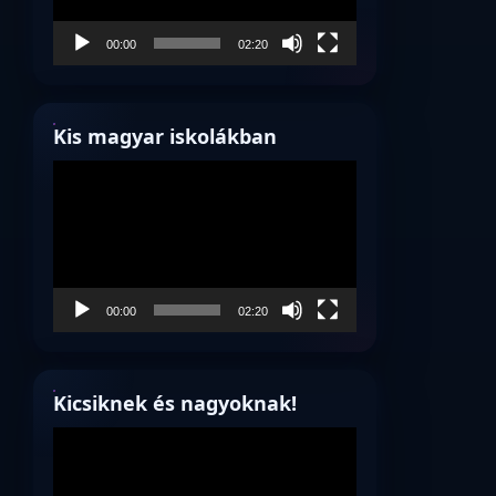
00:00
02:20
Kis magyar iskolákban
Videólejátszó
00:00
02:20
Kicsiknek és nagyoknak!
Videólejátszó