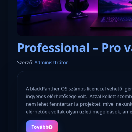
Professional – Pro v
kulcsokat a
Nyílt 
isszafejthessék
Konzulens – a polgári kommunikációs
úrnak,
Szerző:
Adminisztrátor
és statisztikai platform
jövőjé
A blackPanther OS számos licenccel vehető igén
ingyenes elérhetősége volt. Azzal kellett szem
nem lehet fenntartani a projektet, mivel nekünk
elérhetőek voltak olyan üzleti megoldások, ame
Tovább