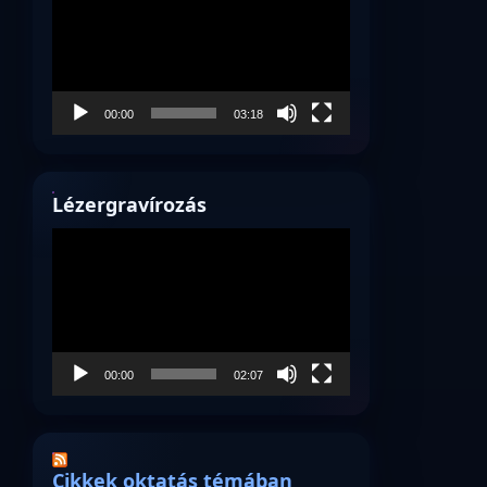
00:00
03:18
Lézergravírozás
Videólejátszó
00:00
02:07
Cikkek oktatás témában