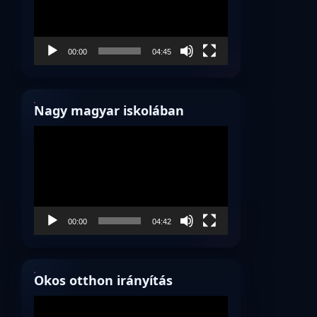
00:00
04:45
Nagy magyar iskolában
Videólejátszó
00:00
04:42
Okos otthon irányítás
Videólejátszó