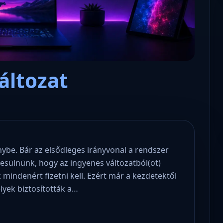
áltozat
levél Tanács Zoltán miniszter
Mikor lesz újra szabadon letölth
 az oktatás és függetlenség
magyar operációs rendszerünk 
ről!
verziója?
ybe. Bár az elsődleges irányvonal a rendszer
besülnünk, hogy az ingyenes változatból(ot)
 mindenért fizetni kell. Ezért már a kezdetektől
lyek biztosították a…