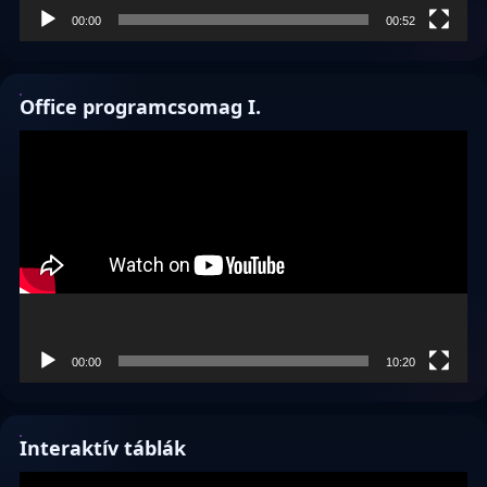
00:00
00:52
Office programcsomag I.
Videólejátszó
00:00
10:20
Interaktív táblák
Videólejátszó