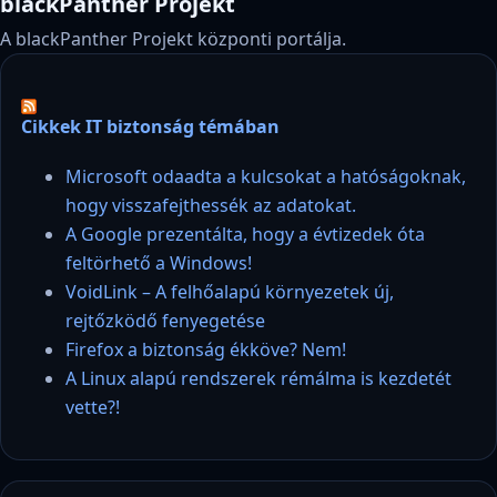
blackPanther Projekt
A blackPanther Projekt központi portálja.
Cikkek IT biztonság témában
Microsoft odaadta a kulcsokat a hatóságoknak,
hogy visszafejthessék az adatokat.
A Google prezentálta, hogy a évtizedek óta
feltörhető a Windows!
VoidLink – A felhőalapú környezetek új,
rejtőzködő fenyegetése
Firefox a biztonság ékköve? Nem!
A Linux alapú rendszerek rémálma is kezdetét
vette?!