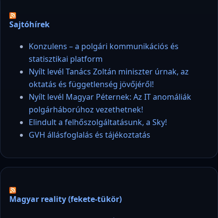
Sajtóhírek
Konzulens – a polgári kommunikációs és
statisztikai platform
Nyílt levél Tanács Zoltán miniszter úrnak, az
oktatás és függetlenség jövőjéről!
Nyílt levél Magyar Péternek: Az IT anomáliák
polgárháborúhoz vezethetnek!
Elindult a felhőszolgáltatásunk, a Sky!
GVH állásfoglalás és tájékoztatás
Magyar reality (fekete-tükör)