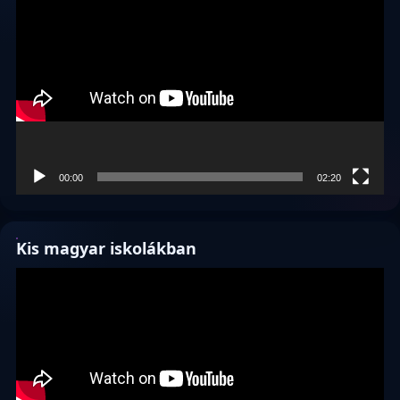
00:00
02:20
Kis magyar iskolákban
Videólejátszó