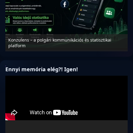
Konzulens – a polgári kommunikációs és statisztikai
N
platform
f
Ennyi memória elég?! Igen!
Videólejátszó