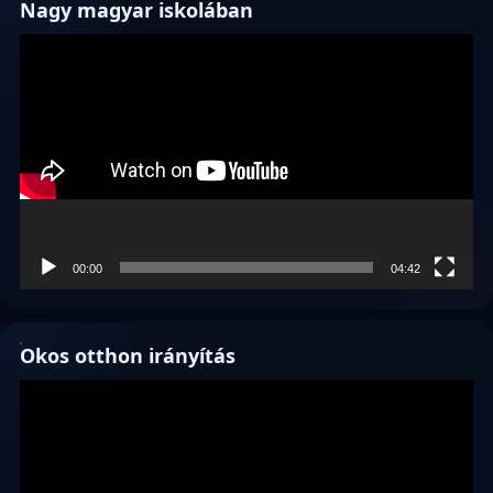
Nagy magyar iskolában
Videólejátszó
00:00
04:42
Okos otthon irányítás
Videólejátszó