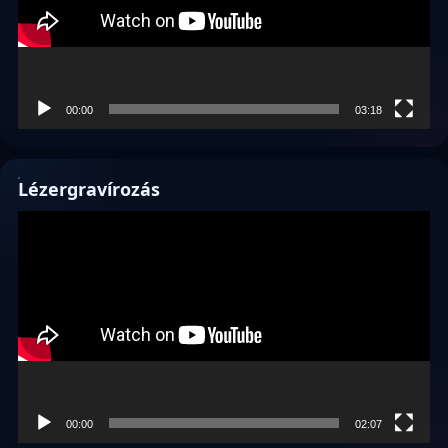
00:00
03:18
Lézergravírozás
Videólejátszó
00:00
02:07