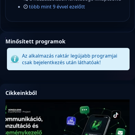
több mint 9 évvel ezelőtt
Minősített programok
Az alkalmazás raktár legújabb programjai
csak bejelentkezés után láthatóak!
Cikkeinkből