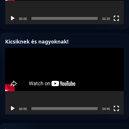
00:00
02:20
Kicsiknek és nagyoknak!
Videólejátszó
00:00
04:45