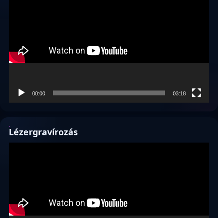
00:00
03:18
Lézergravírozás
Videólejátszó