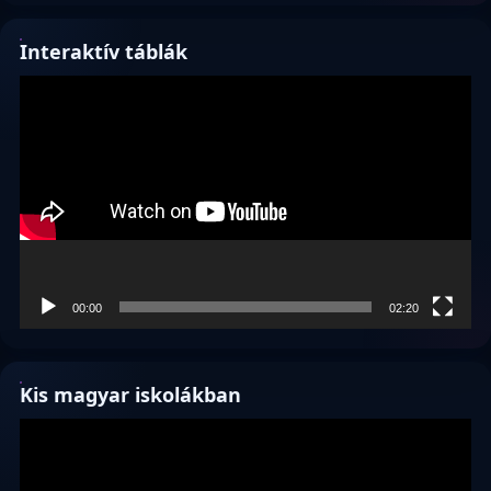
Interaktív táblák
Videólejátszó
00:00
02:20
Kis magyar iskolákban
Videólejátszó