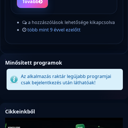
Tovább
a hozzászólások lehetősége kikapcsolva
több mint 9 évvel ezelőtt
Minősített programok
Az alkalmazás raktár legújabb programjai
csak bejelentkezés után láthatóak!
Cikkeinkből