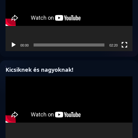
00:00
02:20
Kicsiknek és nagyoknak!
Videólejátszó