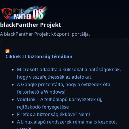
blackPanther Projekt
A blackPanther Projekt központi portálja.
Cikkek IT biztonság témában
Microsoft odaadta a kulcsokat a hatóságoknak,
hogy visszafejthessék az adatokat.
A Google prezentálta, hogy a évtizedek óta
feltörhető a Windows!
VoidLink – A felhőalapú környezetek új,
rejtőzködő fenyegetése
Firefox a biztonság ékköve? Nem!
A Linux alapú rendszerek rémálma is kezdetét