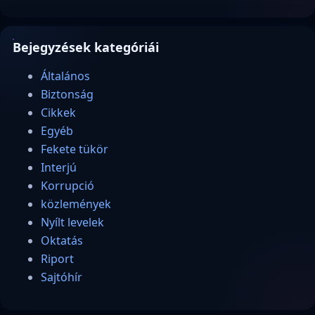
Bejegyzések kategóriái
Általános
Biztonság
Cikkek
Egyéb
Fekete tükör
Interjú
Korrupció
közlemények
Nyílt levelek
Oktatás
Riport
Sajtóhír