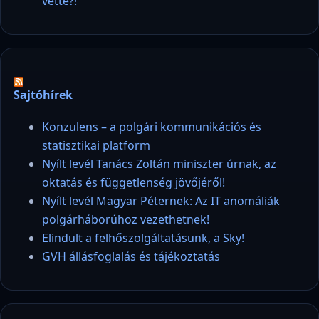
vette?!
Sajtóhírek
Konzulens – a polgári kommunikációs és
statisztikai platform
Nyílt levél Tanács Zoltán miniszter úrnak, az
oktatás és függetlenség jövőjéről!
Nyílt levél Magyar Péternek: Az IT anomáliák
polgárháborúhoz vezethetnek!
Elindult a felhőszolgáltatásunk, a Sky!
GVH állásfoglalás és tájékoztatás