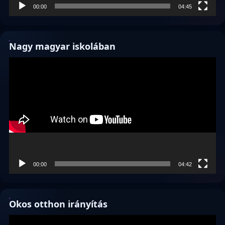
00:00
04:45
Nagy magyar iskolában
Videólejátszó
00:00
04:42
Okos otthon irányítás
Videólejátszó