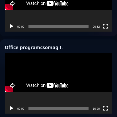
00:00
00:52
Office programcsomag I.
Videólejátszó
00:00
10:20