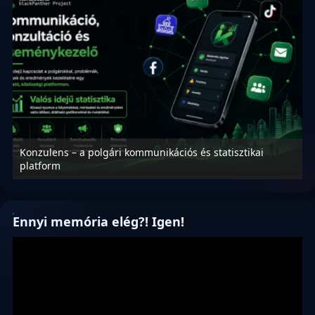
Konzulens – a polgári kommunikációs és statisztikai
N
platform
f
Ennyi memória elég?! Igen!
Videólejátszó