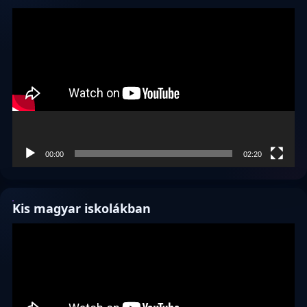
Videólejátszó
00:00
02:20
Kis magyar iskolákban
Videólejátszó