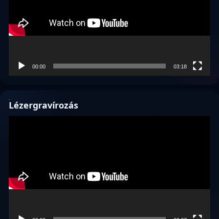
00:00
03:18
Lézergravírozás
Videólejátszó