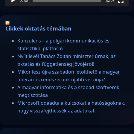
00:00
02:07
Cikkek oktatás témában
Konzulens – a polgári kommunikációs és
statisztikai platform
Nyílt levél Tanács Zoltán miniszter úrnak, az
oktatás és függetlenség jövőjéről!
Mikor lesz újra szabadon letölthető a magyar
operációs rendszerünk újabb verziója?
A magyar informatika és a szabad szoftverek
megtisztítása
Microsoft odaadta a kulcsokat a hatóságoknak,
hogy visszafejthessék az adatokat.