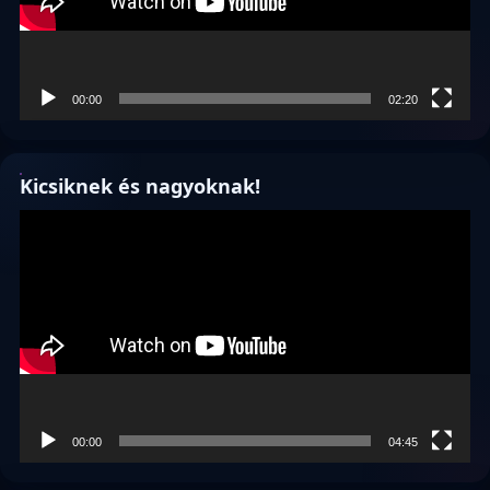
00:00
02:20
Kicsiknek és nagyoknak!
Videólejátszó
00:00
04:45