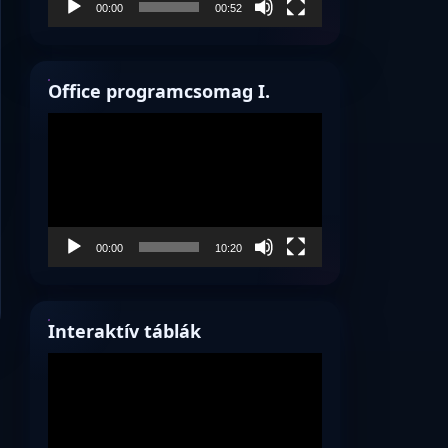
00:00
00:52
Office programcsomag I.
Videólejátszó
00:00
10:20
Interaktív táblák
Videólejátszó