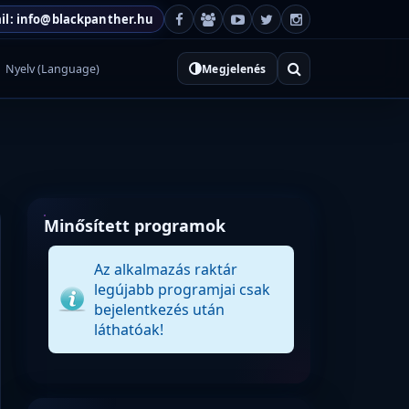
il: info@blackpanther.hu
Nyelv (Language)
Megjelenés
Minősített programok
Az alkalmazás raktár
legújabb programjai csak
bejelentkezés után
láthatóak!