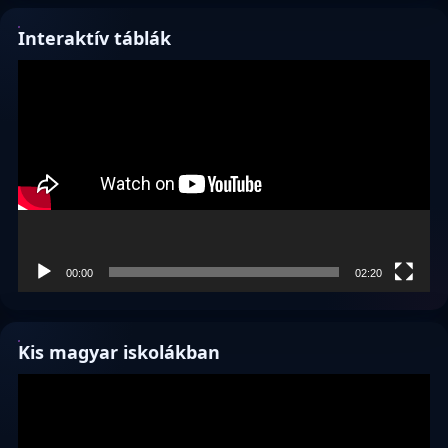
Interaktív táblák
Videólejátszó
00:00
02:20
Kis magyar iskolákban
Videólejátszó