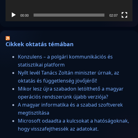
00:00
02:07
Cikkek oktatás témában
Konzulens – a polgári kommunikációs és
statisztikai platform
Nyílt levél Tanács Zoltán miniszter úrnak, az
oktatás és függetlenség jövőjéről!
Mikor lesz újra szabadon letölthető a magyar
operációs rendszerünk újabb verziója?
A magyar informatika és a szabad szoftverek
megtisztítása
Microsoft odaadta a kulcsokat a hatóságoknak,
hogy visszafejthessék az adatokat.