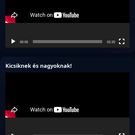
00:00
02:20
Kicsiknek és nagyoknak!
Videólejátszó