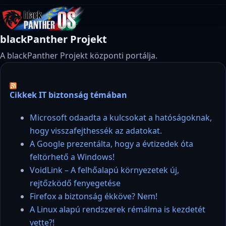
blackPanther Projekt
A blackPanther Projekt központi portálja.
Cikkek IT biztonság témában
Microsoft odaadta a kulcsokat a hatóságoknak,
hogy visszafejthessék az adatokat.
A Google prezentálta, hogy a évtizedek óta
feltörhető a Windows!
VoidLink – A felhőalapú környezetek új,
rejtőzködő fenyegetése
Firefox a biztonság ékköve? Nem!
A Linux alapú rendszerek rémálma is kezdetét
vette?!