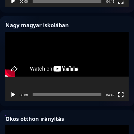
00:00
04:45
Nagy magyar iskolában
Videólejátszó
00:00
04:42
Okos otthon irányítás
Videólejátszó