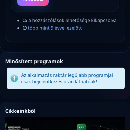
a hozzászólások lehetősége kikapcsolva
több mint 9 évvel ezelőtt
Minősített programok
Az alkalmazás raktár legújabb programjai
csak bejelentkezés után láthatóak!
Cikkeinkből