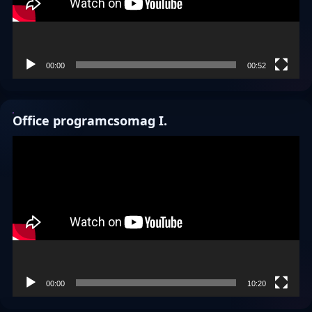
00:00
00:52
Office programcsomag I.
Videólejátszó
00:00
10:20