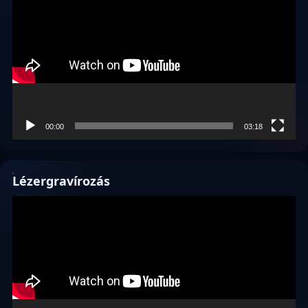
00:00
03:18
Lézergravírozás
Videólejátszó