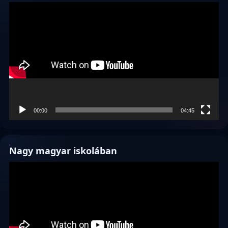
Videólejátszó
00:00
04:45
Nagy magyar iskolában
Videólejátszó