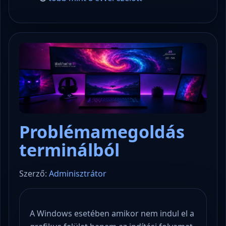
Problémamegoldás
terminálból
Szerző:
Adminisztrátor
A Windows esetében amikor nem indul el a