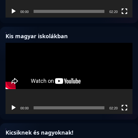
00:00
02:20
Kis magyar iskolákban
Videólejátszó
00:00
02:20
Kicsiknek és nagyoknak!