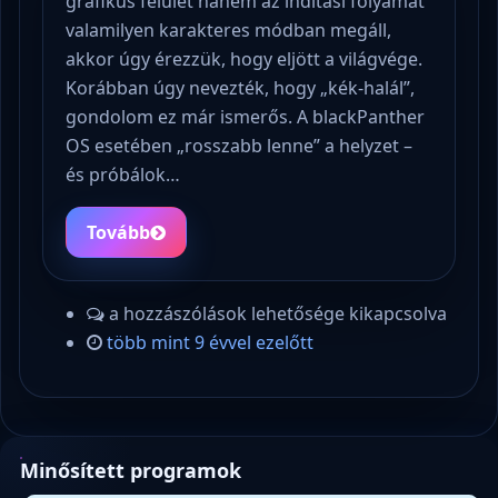
grafikus felület hanem az indítási folyamat
valamilyen karakteres módban megáll,
akkor úgy érezzük, hogy eljött a világvége.
Korábban úgy nevezték, hogy „kék-halál”,
gondolom ez már ismerős. A blackPanther
OS esetében „rosszabb lenne” a helyzet –
és próbálok…
Tovább
a hozzászólások lehetősége kikapcsolva
több mint 9 évvel ezelőtt
Minősített programok