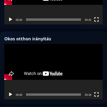
00:00
04:42
Okos otthon irányítás
Videólejátszó
00:00
03:18