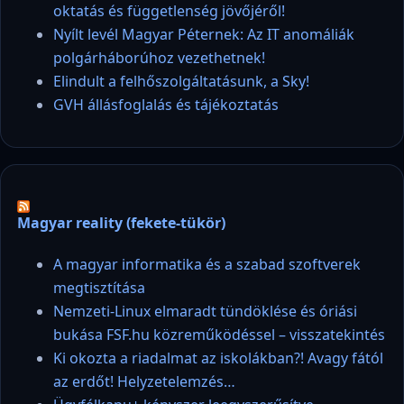
oktatás és függetlenség jövőjéről!
Nyílt levél Magyar Péternek: Az IT anomáliák
polgárháborúhoz vezethetnek!
Elindult a felhőszolgáltatásunk, a Sky!
GVH állásfoglalás és tájékoztatás
Magyar reality (fekete-tükör)
A magyar informatika és a szabad szoftverek
megtisztítása
Nemzeti-Linux elmaradt tündöklése és óriási
bukása FSF.hu közreműködéssel – visszatekintés
Ki okozta a riadalmat az iskolákban?! Avagy fától
az erdőt! Helyzetelemzés…