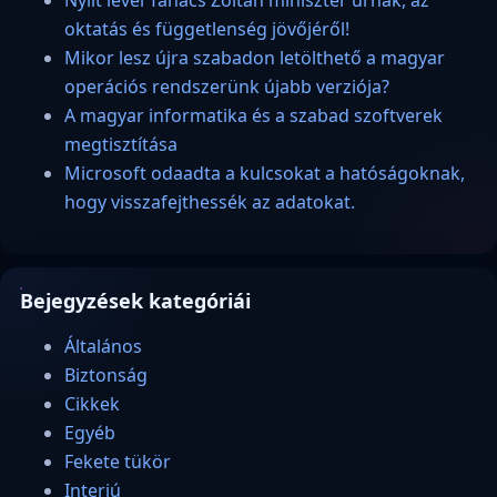
Nyílt levél Tanács Zoltán miniszter úrnak, az
oktatás és függetlenség jövőjéről!
Mikor lesz újra szabadon letölthető a magyar
operációs rendszerünk újabb verziója?
A magyar informatika és a szabad szoftverek
megtisztítása
Microsoft odaadta a kulcsokat a hatóságoknak,
hogy visszafejthessék az adatokat.
Bejegyzések kategóriái
Általános
Biztonság
Cikkek
Egyéb
Fekete tükör
Interjú