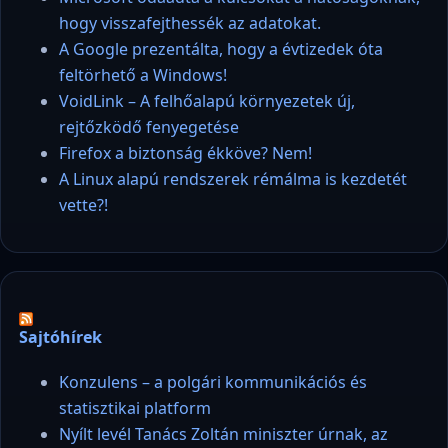
hogy visszafejthessék az adatokat.
A Google prezentálta, hogy a évtizedek óta
feltörhető a Windows!
VoidLink – A felhőalapú környezetek új,
rejtőzködő fenyegetése
Firefox a biztonság ékköve? Nem!
A Linux alapú rendszerek rémálma is kezdetét
vette?!
Sajtóhírek
Konzulens – a polgári kommunikációs és
statisztikai platform
Nyílt levél Tanács Zoltán miniszter úrnak, az