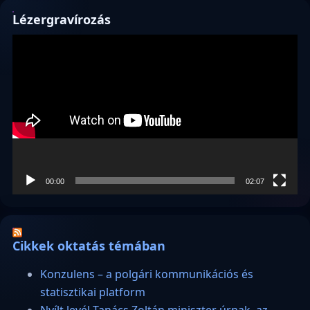
Lézergravírozás
Videólejátszó
00:00
02:07
Cikkek oktatás témában
Konzulens – a polgári kommunikációs és
statisztikai platform