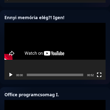
Ennyi memória elég?! Igen!
Videólejátszó
00:00
00:52
Office programcsomag I.
Videólejátszó