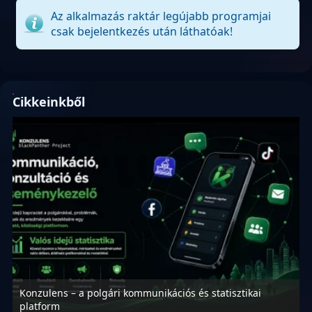
Az alkalmazás raktár legújabb programjai
csak bejelentkezés után láthatóak!
Cikkeinkből
Konzulens – a polgári kommunikációs és statisztikai
N
platform
f