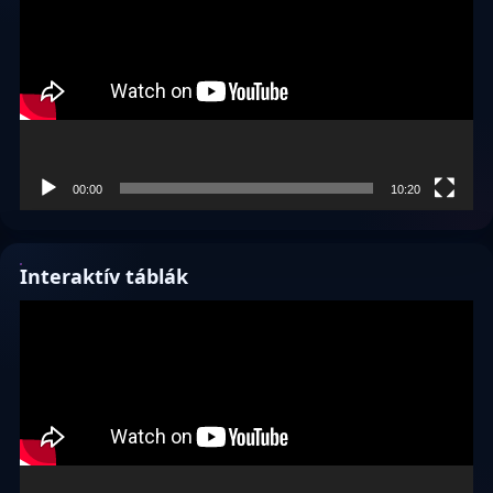
00:00
10:20
Interaktív táblák
Videólejátszó