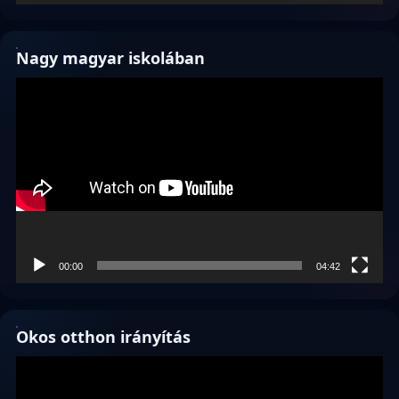
Nagy magyar iskolában
Videólejátszó
00:00
04:42
Okos otthon irányítás
Videólejátszó