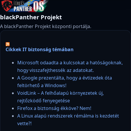
blackPanther Projekt
A blackPanther Projekt központi portálja.
Cikkek IT biztonság témában
Microsoft odaadta a kulcsokat a hatóságoknak,
hogy visszafejthessék az adatokat.
A Google prezentálta, hogy a évtizedek óta
feltörhető a Windows!
VoidLink – A felhőalapú környezetek új,
rejtőzködő fenyegetése
Firefox a biztonság ékköve? Nem!
A Linux alapú rendszerek rémálma is kezdetét
vette?!