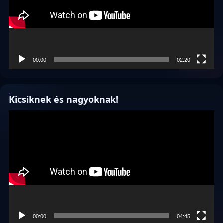
00:00
02:20
Kicsiknek és nagyoknak!
Videólejátszó
00:00
04:45