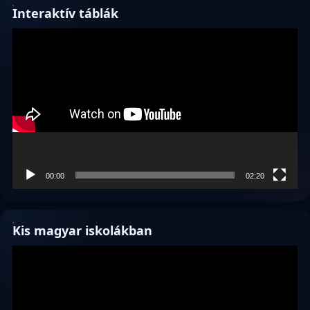
Interaktív táblák
Videólejátszó
00:00
02:20
Kis magyar iskolákban
Videólejátszó