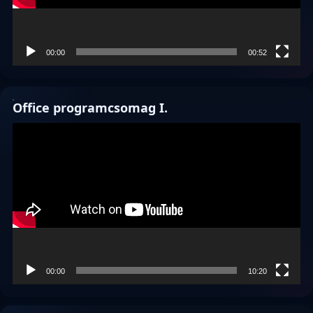
00:00
00:52
Office programcsomag I.
Videólejátszó
00:00
10:20