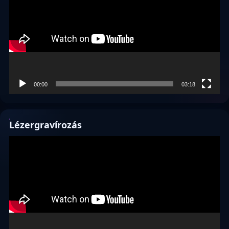
00:00
03:18
Lézergravírozás
Videólejátszó