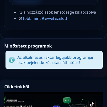
a hozzászólások lehetősége kikapcsolva
több mint 9 évvel ezelőtt
Minősített programok
Az alkalmazás raktár legújabb programjai
csak bejelentkezés után láthatóak!
Cikkeinkből