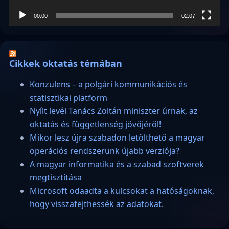
00:00
02:07
Cikkek oktatás témában
Konzulens – a polgári kommunikációs és
statisztikai platform
Nyílt levél Tanács Zoltán miniszter úrnak, az
oktatás és függetlenség jövőjéről!
Mikor lesz újra szabadon letölthető a magyar
operációs rendszerünk újabb verziója?
A magyar informatika és a szabad szoftverek
megtisztítása
Microsoft odaadta a kulcsokat a hatóságoknak,
hogy visszafejthessék az adatokat.