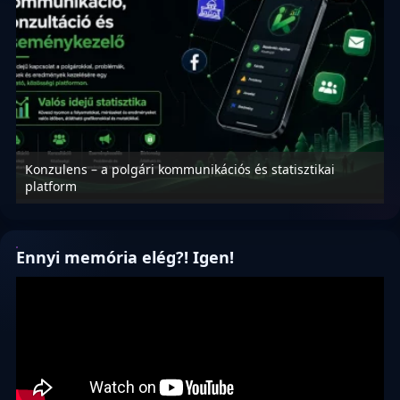
Konzulens – a polgári kommunikációs és statisztikai
N
platform
f
Ennyi memória elég?! Igen!
Videólejátszó