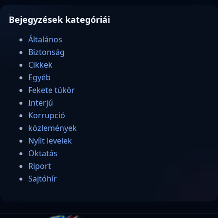
Bejegyzések kategóriái
Általános
Biztonság
Cikkek
Egyéb
Fekete tükör
Interjú
Korrupció
közlemények
Nyílt levelek
Oktatás
Riport
Sajtóhír