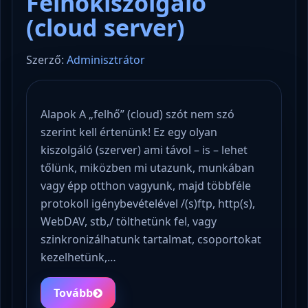
Felhőkiszolgáló
(cloud server)
Szerző:
Adminisztrátor
Alapok A „felhő” (cloud) szót nem szó
szerint kell értenünk! Ez egy olyan
kiszolgáló (szerver) ami távol – is – lehet
tőlünk, miközben mi utazunk, munkában
vagy épp otthon vagyunk, majd többféle
protokoll igénybevételével /(s)ftp, http(s),
WebDAV, stb,/ tölthetünk fel, vagy
szinkronizálhatunk tartalmat, csoportokat
kezelhetünk,…
Tovább