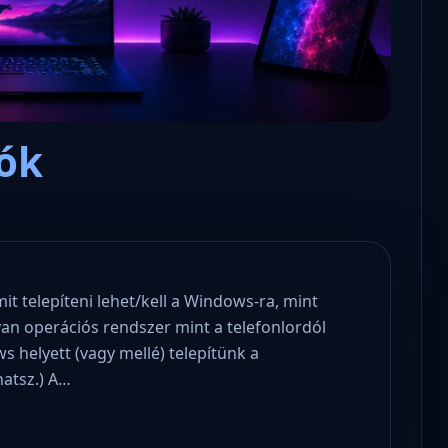
ók
Microsoft odaadta a kulcsokat a
hatóságoknak, hogy visszafejth
az adatokat.
 telepíteni lehet/kell a Windows-ra, mint
an operációs rendszer mint a telefonlordól
s helyett (vagy mellé) telepítünk a
hatsz.) A…