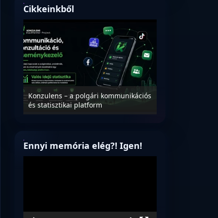
Cikkeinkből
Nyílt levél Tanác
essék
Konzulens – a polgári kommunikációs
úrnak, az oktatá
és statisztikai platform
jövőjéről!
Ennyi memória elég?! Igen!
Videólejátszó