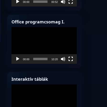
00:00
00:52
Office programcsomag I.
Videólejátszó
00:00
10:20
Interaktív táblák
Videólejátszó