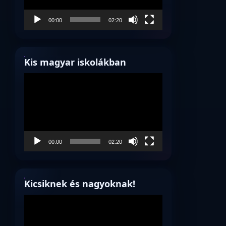
00:00
02:20
Kis magyar iskolákban
Videólejátszó
00:00
02:20
Kicsiknek és nagyoknak!
Videólejátszó