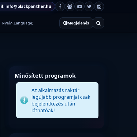
il: info@blackpanther.hu
Nyelv (Language)
Megjelenés
Minősített programok
Az alkalmazás raktár
legújabb programjai csak
bejelentkezés után
láthatóak!