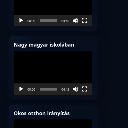
00:00
04:45
Nagy magyar iskolában
Videólejátszó
00:00
04:42
Okos otthon irányítás
Videólejátszó