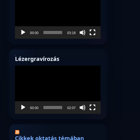
00:00
03:18
Lézergravírozás
Videólejátszó
00:00
02:07
Cikkek oktatás témában