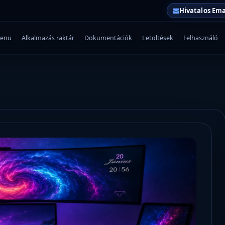
Hivatalos Ema
enü
Alkalmazás raktár
Dokumentációk
Letöltések
Felhasználó