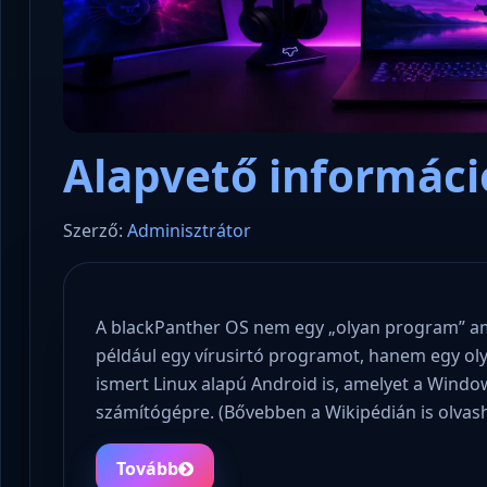
Alapvető informáci
Szerző:
Adminisztrátor
A blackPanther OS nem egy „olyan program” amit
például egy vírusirtó programot, hanem egy oly
ismert Linux alapú Android is, amelyet a Window
számítógépre. (Bővebben a Wikipédián is olvas
Tovább