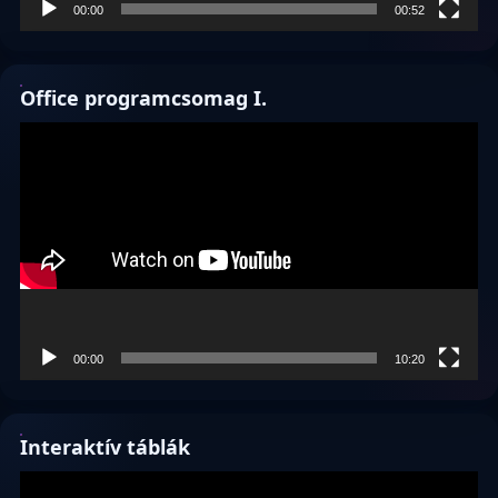
00:00
00:52
Office programcsomag I.
Videólejátszó
00:00
10:20
Interaktív táblák
Videólejátszó