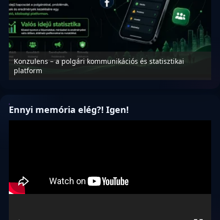
Konzulens – a polgári kommunikációs és statisztikai
N
platform
f
Ennyi memória elég?! Igen!
Videólejátszó