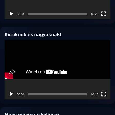
00:00
02:20
Kicsiknek és nagyoknak!
Videólejátszó
00:00
04:45
Nagy magyar iskolában