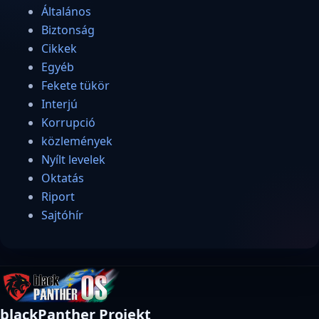
Általános
Biztonság
Cikkek
Egyéb
Fekete tükör
Interjú
Korrupció
közlemények
Nyílt levelek
Oktatás
Riport
Sajtóhír
blackPanther Projekt