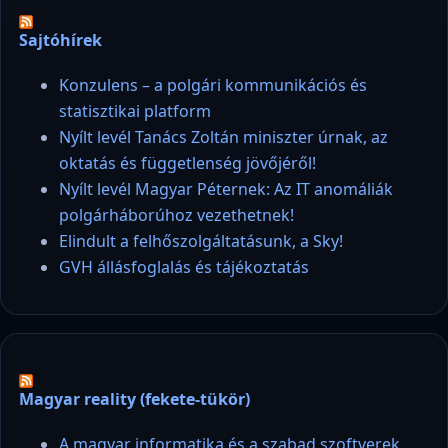
Sajtóhírek
Konzulens – a polgári kommunikációs és
statisztikai platform
Nyílt levél Tanács Zoltán miniszter úrnak, az
oktatás és függetlenség jövőjéről!
Nyílt levél Magyar Péternek: Az IT anomáliák
polgárháborúhoz vezethetnek!
Elindult a felhőszolgáltatásunk, a Sky!
GVH állásfoglalás és tájékoztatás
Magyar reality (fekete-tükör)
A magyar informatika és a szabad szoftverek