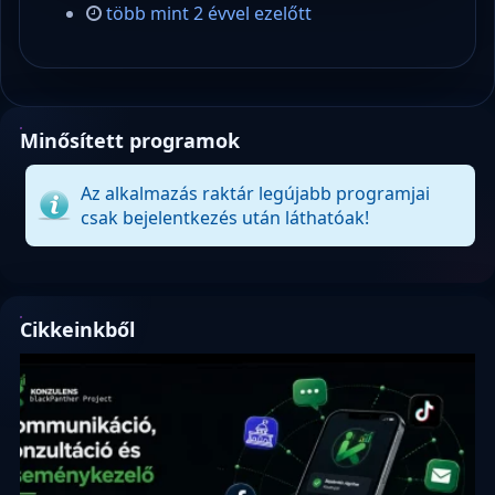
több mint 2 évvel ezelőtt
Minősített programok
Az alkalmazás raktár legújabb programjai
csak bejelentkezés után láthatóak!
Cikkeinkből