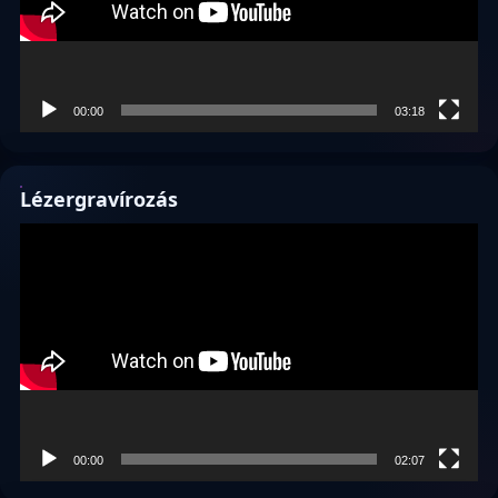
00:00
03:18
Lézergravírozás
Videólejátszó
00:00
02:07