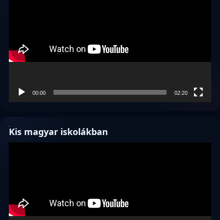
00:00
02:20
Kis magyar iskolákban
Videólejátszó