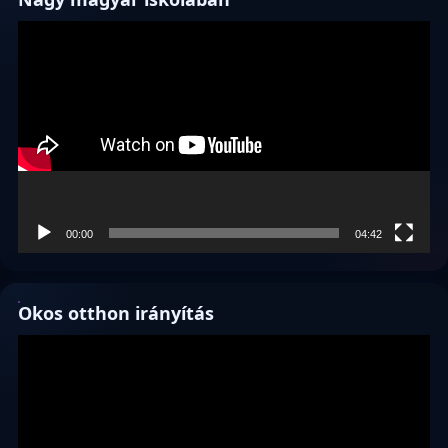
Videólejátszó
00:00
04:42
Okos otthon irányítás
Videólejátszó