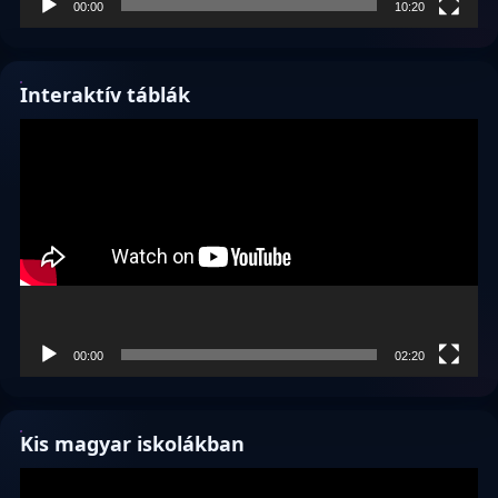
00:00
10:20
Interaktív táblák
Videólejátszó
00:00
02:20
Kis magyar iskolákban
Videólejátszó