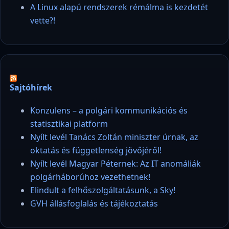
A Linux alapú rendszerek rémálma is kezdetét
vette?!
Sajtóhírek
Konzulens – a polgári kommunikációs és
statisztikai platform
Nyílt levél Tanács Zoltán miniszter úrnak, az
oktatás és függetlenség jövőjéről!
Nyílt levél Magyar Péternek: Az IT anomáliák
polgárháborúhoz vezethetnek!
Elindult a felhőszolgáltatásunk, a Sky!
GVH állásfoglalás és tájékoztatás