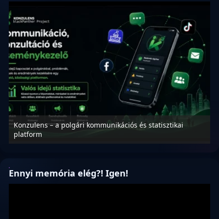
Konzulens – a polgári kommunikációs és statisztikai
N
platform
f
Ennyi memória elég?! Igen!
Videólejátszó