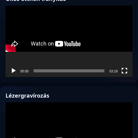
Videólejátszó
00:00
03:18
Lézergravírozás
Videólejátszó