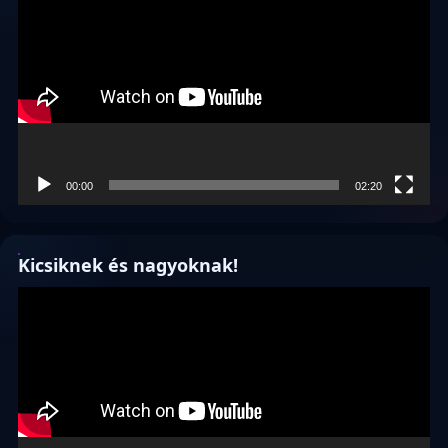
00:00
02:20
Kicsiknek és nagyoknak!
Videólejátszó