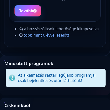
Tovább
a hozzászólások lehetősége kikapcsolva
több mint 6 évvel ezelőtt
Minősített programok
Az alkalmazás raktár legújabb programjai
csak bejelentkezés után láthatóak!
Cikkeinkből