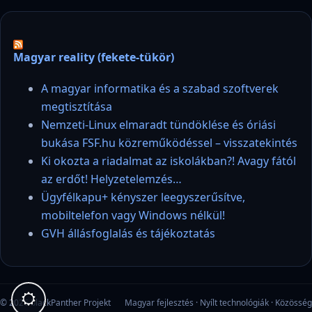
Magyar reality (fekete-tükör)
A magyar informatika és a szabad szoftverek
megtisztítása
Nemzeti-Linux elmaradt tündöklése és óriási
bukása FSF.hu közreműködéssel – visszatekintés
Ki okozta a riadalmat az iskolákban?! Avagy fától
az erdőt! Helyzetelemzés…
Ügyfélkapu+ kényszer leegyszerűsítve,
mobiltelefon vagy Windows nélkül!
GVH állásfoglalás és tájékoztatás
© 2026 blackPanther Projekt
Magyar fejlesztés · Nyílt technológiák · Közösség