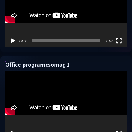
00:00
00:52
Office programcsomag I.
Videólejátszó