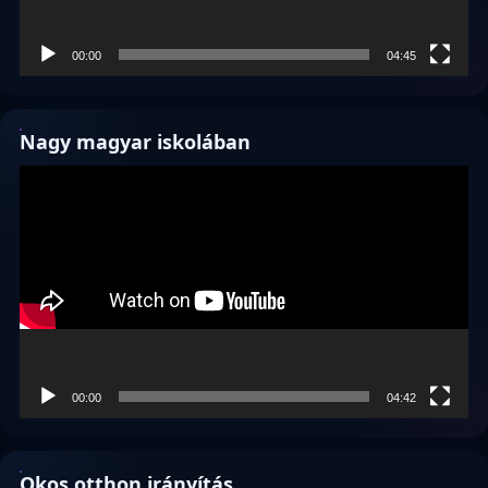
00:00
04:45
Nagy magyar iskolában
Videólejátszó
00:00
04:42
Okos otthon irányítás