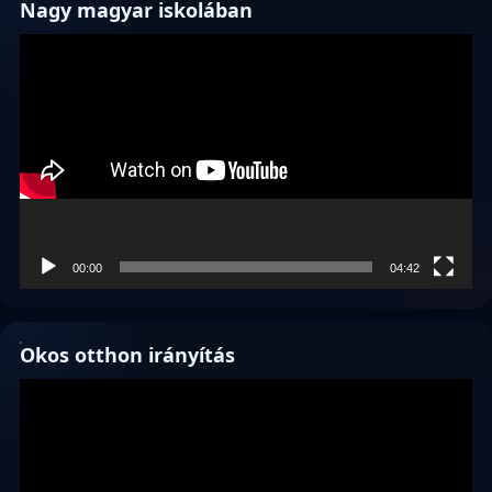
Nagy magyar iskolában
Videólejátszó
00:00
04:42
Okos otthon irányítás
Videólejátszó