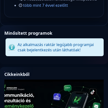
több mint 7 évvel ezelőtt
Minősített programok
Az alkalmazás raktár legújabb programjai
csak bejelentkezés után láthatóak!
Cikkeinkből