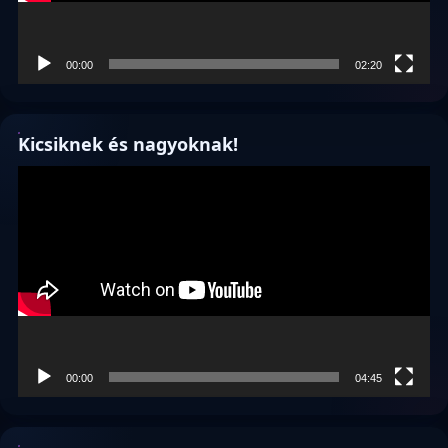
00:00
02:20
Kicsiknek és nagyoknak!
Videólejátszó
00:00
04:45