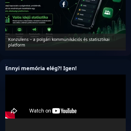
Konzulens – a polgári kommunikációs és statisztikai
N
platform
f
Ennyi memória elég?! Igen!
Videólejátszó