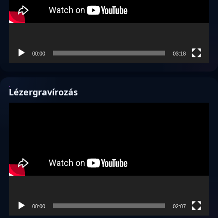
00:00
03:18
Lézergravírozás
Videólejátszó
00:00
02:07