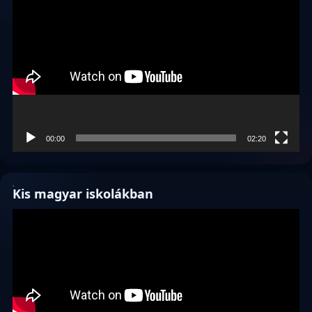
00:00
02:20
Kis magyar iskolákban
Videólejátszó