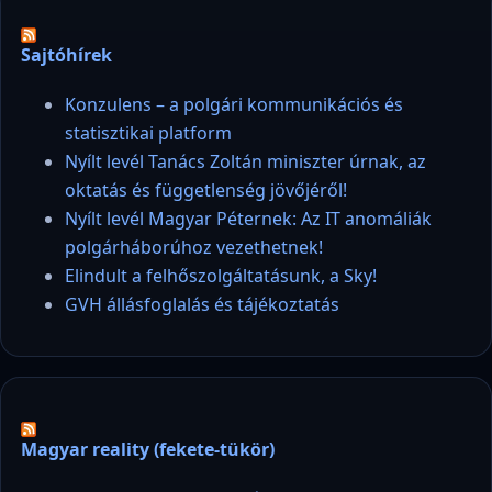
Sajtóhírek
Konzulens – a polgári kommunikációs és
statisztikai platform
Nyílt levél Tanács Zoltán miniszter úrnak, az
oktatás és függetlenség jövőjéről!
Nyílt levél Magyar Péternek: Az IT anomáliák
polgárháborúhoz vezethetnek!
Elindult a felhőszolgáltatásunk, a Sky!
GVH állásfoglalás és tájékoztatás
Magyar reality (fekete-tükör)