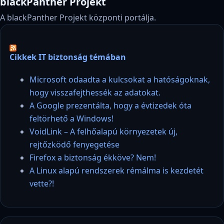
blackPanther Projekt
A blackPanther Projekt központi portálja.
Cikkek IT biztonság témában
Microsoft odaadta a kulcsokat a hatóságoknak,
hogy visszafejthessék az adatokat.
A Google prezentálta, hogy a évtizedek óta
feltörhető a Windows!
VoidLink – A felhőalapú környezetek új,
rejtőzködő fenyegetése
Firefox a biztonság ékköve? Nem!
A Linux alapú rendszerek rémálma is kezdetét
vette?!