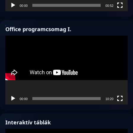
00:00
00:52
Office programcsomag I.
Videólejátszó
00:00
10:20
Interaktív táblák
Videólejátszó