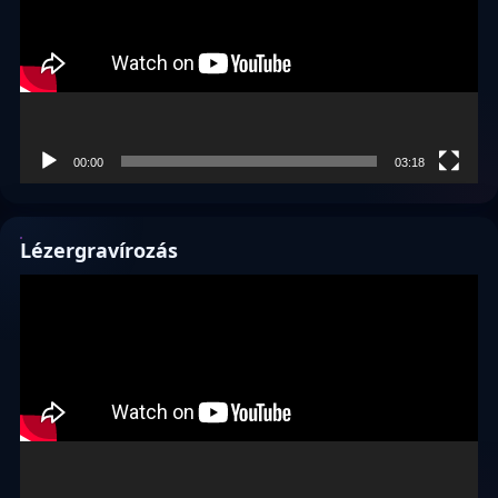
00:00
03:18
Lézergravírozás
Videólejátszó