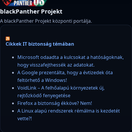
blackPanther Projekt
A blackPanther Projekt központi portálja.
Cikkek IT biztonság témában
Microsoft odaadta a kulcsokat a hatóságoknak,
hogy visszafejthessék az adatokat.
A Google prezentálta, hogy a évtizedek óta
feltörhető a Windows!
VoidLink – A felhőalapú környezetek új,
rejtőzködő fenyegetése
Firefox a biztonság ékköve? Nem!
A Linux alapú rendszerek rémálma is kezdetét
vette?!