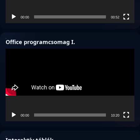
00:00
00:52
Office programcsomag I.
Videólejátszó
00:00
10:20
Interaktív táblák