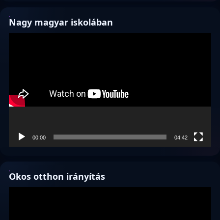
Nagy magyar iskolában
Videólejátszó
00:00
04:42
Okos otthon irányítás
Videólejátszó