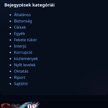
Bejegyzések kategóriái
Általános
Biztonság
Cikkek
Egyéb
Fekete tükör
Interjú
Korrupció
közlemények
Nyílt levelek
Oktatás
Riport
Sajtóhír