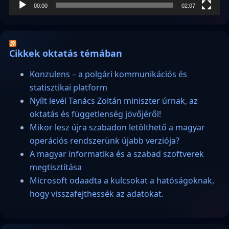
00:00
02:07
Cikkek oktatás témában
Konzulens – a polgári kommunikációs és
statisztikai platform
Nyílt levél Tanács Zoltán miniszter úrnak, az
oktatás és függetlenség jövőjéről!
Mikor lesz újra szabadon letölthető a magyar
operációs rendszerünk újabb verziója?
A magyar informatika és a szabad szoftverek
megtisztítása
Microsoft odaadta a kulcsokat a hatóságoknak,
hogy visszafejthessék az adatokat.