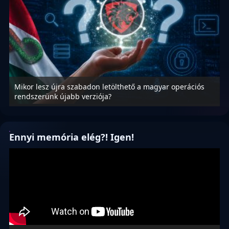
Mikor lesz újra szabadon letölthető a magyar operációs
A
rendszerünk újabb verziója?
m
Ennyi memória elég?! Igen!
Videólejátszó