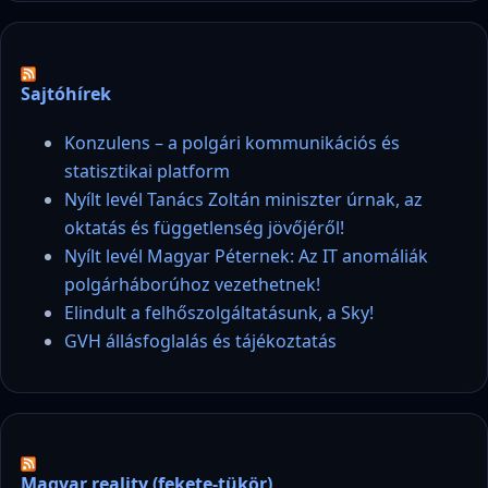
Sajtóhírek
Konzulens – a polgári kommunikációs és
statisztikai platform
Nyílt levél Tanács Zoltán miniszter úrnak, az
oktatás és függetlenség jövőjéről!
Nyílt levél Magyar Péternek: Az IT anomáliák
polgárháborúhoz vezethetnek!
Elindult a felhőszolgáltatásunk, a Sky!
GVH állásfoglalás és tájékoztatás
Magyar reality (fekete-tükör)