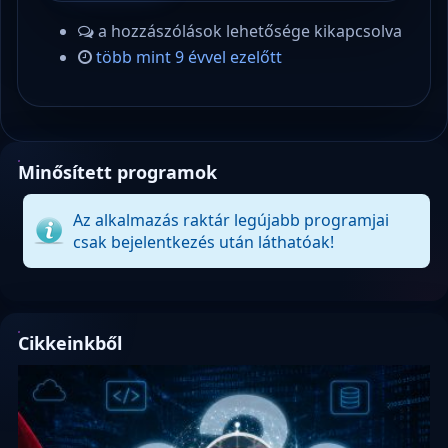
a hozzászólások lehetősége kikapcsolva
több mint 9 évvel ezelőtt
Minősített programok
Az alkalmazás raktár legújabb programjai
csak bejelentkezés után láthatóak!
Cikkeinkből