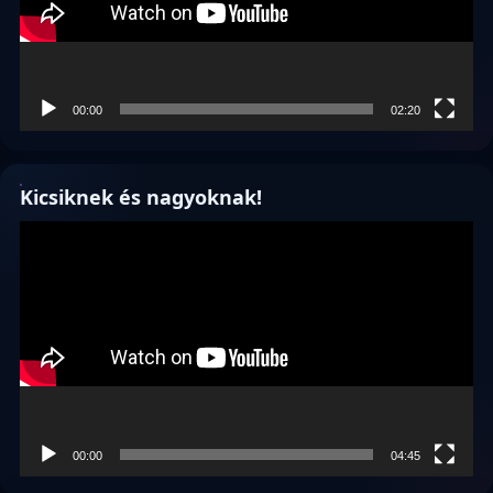
00:00
02:20
Kicsiknek és nagyoknak!
Videólejátszó
00:00
04:45