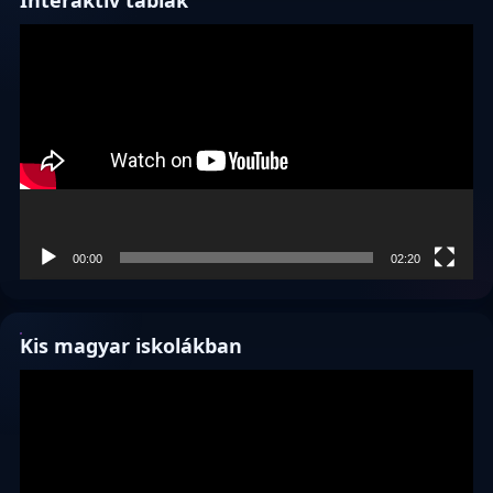
Videólejátszó
00:00
02:20
Kis magyar iskolákban
Videólejátszó