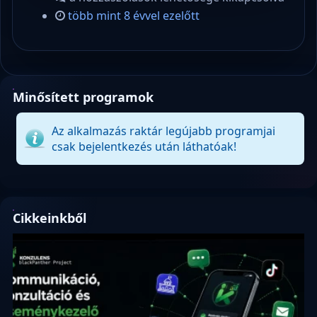
több mint 8 évvel ezelőtt
Minősített programok
Az alkalmazás raktár legújabb programjai
csak bejelentkezés után láthatóak!
Cikkeinkből