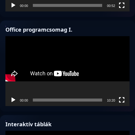
00:00
00:52
Office programcsomag I.
Videólejátszó
00:00
10:20
Interaktív táblák
Videólejátszó