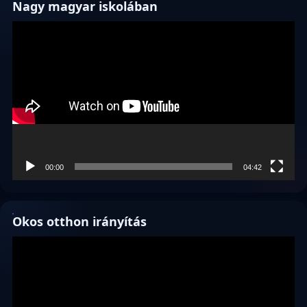
Nagy magyar iskolában
Videólejátszó
00:00
04:42
Okos otthon irányítás
Videólejátszó