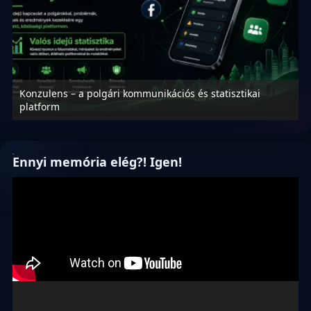
Konzulens – a polgári kommunikációs és statisztikai
N
platform
f
Ennyi memória elég?! Igen!
Videólejátszó