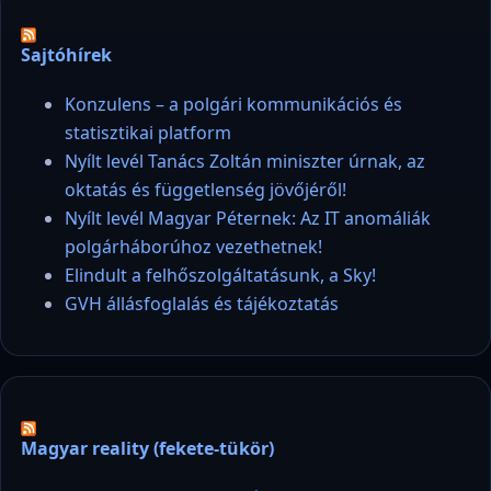
Sajtóhírek
Konzulens – a polgári kommunikációs és
statisztikai platform
Nyílt levél Tanács Zoltán miniszter úrnak, az
oktatás és függetlenség jövőjéről!
Nyílt levél Magyar Péternek: Az IT anomáliák
polgárháborúhoz vezethetnek!
Elindult a felhőszolgáltatásunk, a Sky!
GVH állásfoglalás és tájékoztatás
Magyar reality (fekete-tükör)