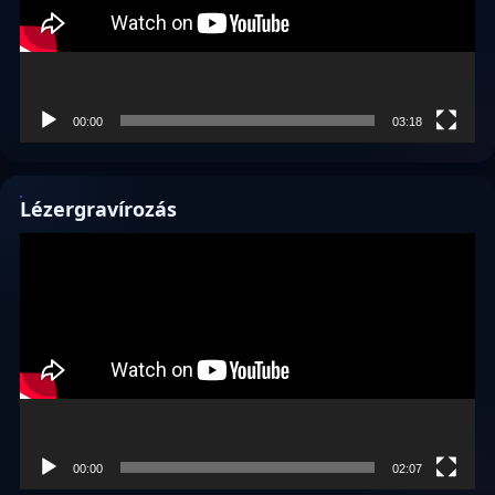
00:00
03:18
Lézergravírozás
Videólejátszó
00:00
02:07