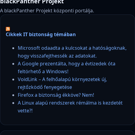
blackPanther Projekt
A blackPanther Projekt központi portálja.
Cikkek IT biztonság témában
Microsoft odaadta a kulcsokat a hatóságoknak,
hogy visszafejthessék az adatokat.
A Google prezentálta, hogy a évtizedek óta
feltörhető a Windows!
VoidLink – A felhőalapú környezetek új,
rejtőzködő fenyegetése
Firefox a biztonság ékköve? Nem!
A Linux alapú rendszerek rémálma is kezdetét
vette?!