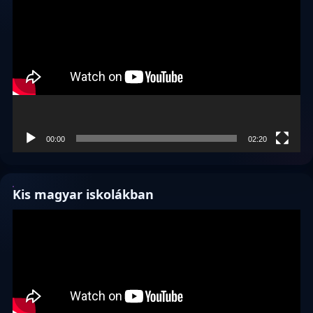
00:00
02:20
Kis magyar iskolákban
Videólejátszó