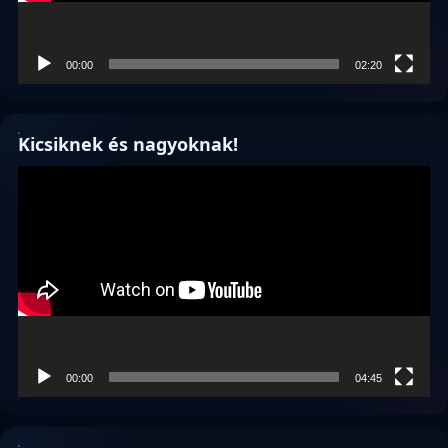
00:00
02:20
Kicsiknek és nagyoknak!
Videólejátszó
00:00
04:45