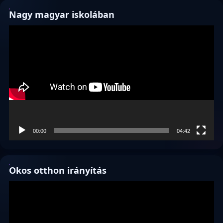
Nagy magyar iskolában
Videólejátszó
00:00
04:42
Okos otthon irányítás
Videólejátszó