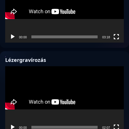
00:00
03:18
Lézergravírozás
Videólejátszó
00:00
02:07