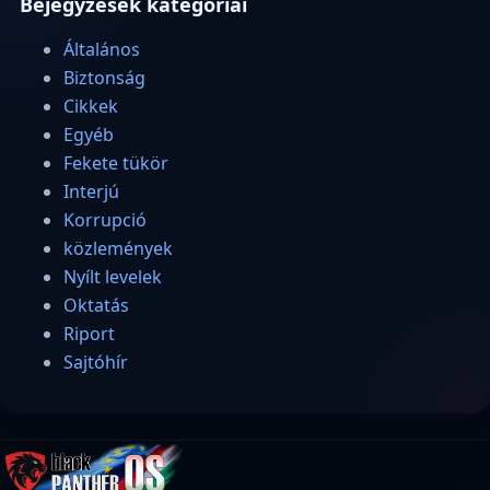
Bejegyzések kategóriái
Általános
Biztonság
Cikkek
Egyéb
Fekete tükör
Interjú
Korrupció
közlemények
Nyílt levelek
Oktatás
Riport
Sajtóhír