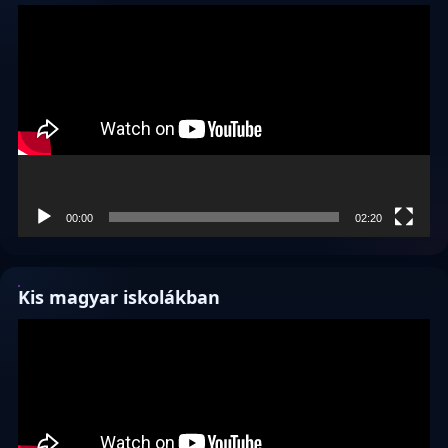
Videólejátszó
00:00
02:20
Kis magyar iskolákban
Videólejátszó