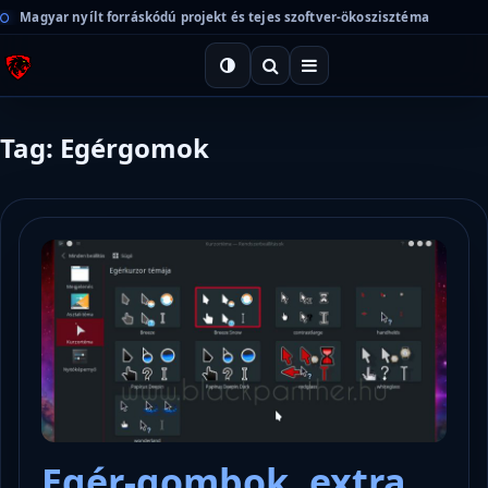
Magyar nyílt forráskódú projekt és tejes szoftver-ökoszisztéma
Tag: Egérgomok
Egér-gombok, extra