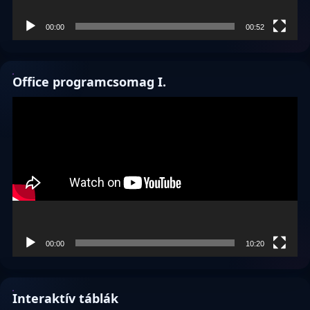
00:00
00:52
Office programcsomag I.
Videólejátszó
00:00
10:20
Interaktív táblák