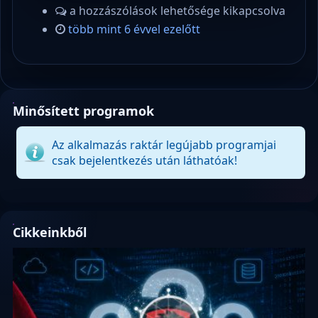
a hozzászólások lehetősége kikapcsolva
több mint 6 évvel ezelőtt
Minősített programok
Az alkalmazás raktár legújabb programjai
csak bejelentkezés után láthatóak!
Cikkeinkből