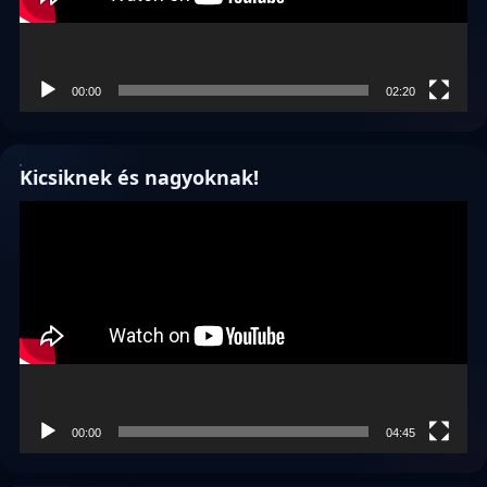
00:00
02:20
Kicsiknek és nagyoknak!
Videólejátszó
00:00
04:45