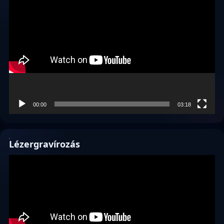
Videólejátszó
00:00
03:18
Lézergravírozás
Videólejátszó