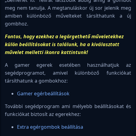
„Bemenet itt” felirat látszódik addig amíg a gombot
meg nem tanulja. A megtanuláskor új sor jelenik meg
amiben különböző művelteket társíthatunk a új
gombhoz.
Fontos, hogy ezekhez a legörgethető műveletekhez
külön beállításokat is találunk, ha a kiválasztott
művelet melletti ikonra kattintunk!
A gamer egerek esetében használhatjuk az
segédprogramot, amivel különböző funkciókat
társíthatunk a gombokhoz:
Gamer egérbeállítások
További segédprogram ami mélyebb beállításokat és
funkciókat biztosít az egerekhez:
Extra egérgombok beállítása