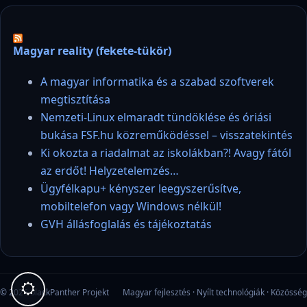
Magyar reality (fekete-tükör)
A magyar informatika és a szabad szoftverek
megtisztítása
Nemzeti-Linux elmaradt tündöklése és óriási
bukása FSF.hu közreműködéssel – visszatekintés
Ki okozta a riadalmat az iskolákban?! Avagy fától
az erdőt! Helyzetelemzés…
Ügyfélkapu+ kényszer leegyszerűsítve,
mobiltelefon vagy Windows nélkül!
GVH állásfoglalás és tájékoztatás
© 2026 blackPanther Projekt
Magyar fejlesztés · Nyílt technológiák · Közösség