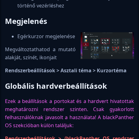
történő vezérléshez
Megjelenés
Egérkurzor megjelenése
Megváltoztathatod a mutató
alakját, színét, ikonjait
Rendszerbeállítások > Asztali téma > Kurzortéma
Globális hardverbeállítások
Ezek a beállítások a portokat és a hardvert hivatottak
meghatározni rendszer szinten. Csak gyakorlott
felhasználóknak javasolt a használata! A blackPanther
OS szekcióban külön találjuk:
Rendszerbeállítások > (blackPanther OS rendszer