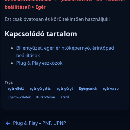
beállításai) > Egér
Ezt csak óvatosan és körültekintően használjuk!
Kapcsolódó tartalom
Billentyűzet, egér, érintőképernyő, érintőpad
beállítások
Plug & Play eszközök
Tags:
egér effekt
egér görgetés
egér görgő
Egérgomok
egérkurzor
Egérműveletek
Kurzortéma
scroll
Plug & Play – PNP, UPNP