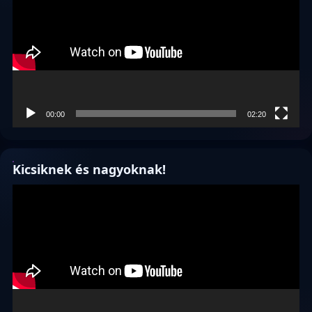
00:00
02:20
Kicsiknek és nagyoknak!
Videólejátszó