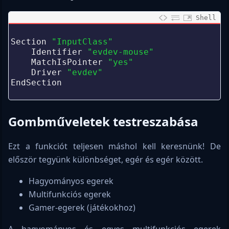
Shell
0
1
Section
"InputClass"
2
Identifier
"evdev-mouse"
3
MatchIsPointer
"yes"
4
Driver
"evdev"
5
EndSection
6
Gombműveletek testreszabása
Ezt a funkciót teljesen máshol kell keresnünk! De
először tegyünk különbséget, egér és egér között.
Hagyományos egerek
Multifunkciós egerek
Gamer-egerek (játékokhoz)