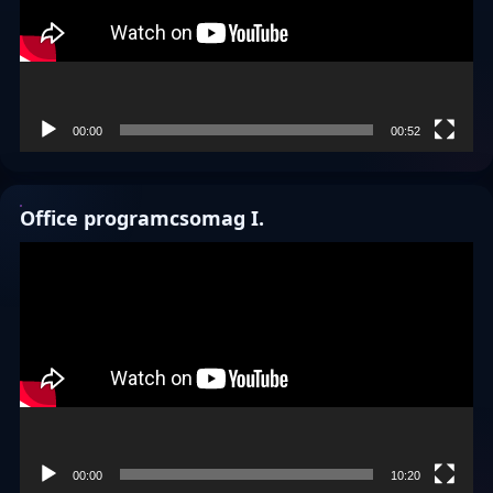
00:00
00:52
Office programcsomag I.
Videólejátszó
00:00
10:20