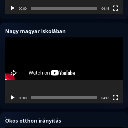
00:00
04:45
Nagy magyar iskolában
Videólejátszó
00:00
04:42
Okos otthon irányítás