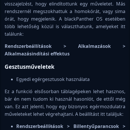
visszajelzést, hogy elindítottunk egy műveletet. Más
rendszernél megszokhattuk a homokórát, vagy sima
órát, hogy megjelenik. A blackPanther OS esetében
több lehetőség közül is választhatunk, amelyeket itt
találunk:
Rendszerbeállítások > Alkalmazások >
Alkalmazásindítási effektus
Gesztusműveletek
Egyedi egérgesztusok használata
Ez a funkció elsősorban táblagépeken lehet hasznos,
bár én nem tudom ki használ hasonlót, de ettől még
van. Ez azt jelenti, hogy egy bizonyos egérmozdulatra
műveleteket lehet végrehajtani. A beállítást itt találjuk:
Rendszerbeállíŧások > Billentyűparancsok >