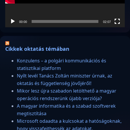
00:00
02:07
Cikkek oktatás témában
Konzulens – a polgári kommunikációs és
statisztikai platform
Nyílt levél Tanács Zoltán miniszter úrnak, az
oktatás és függetlenség jövőjéről!
Mikor lesz újra szabadon letölthető a magyar
operációs rendszerünk újabb verziója?
A magyar informatika és a szabad szoftverek
megtisztítása
Microsoft odaadta a kulcsokat a hatóságoknak,
hogy visszafejthessék az adatokat.