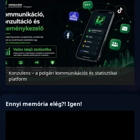
Konzulens – a polgári kommunikációs és statisztikai
N
platform
f
Ennyi memória elég?! Igen!
Videólejátszó