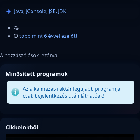
Java, JConsole, JSE, JDK
több mint 6 évvel ezelőtt
A hozzászólások lezárva.
Minősített programok
Az alkalmazás raktár legújabb programjai
csak bejelentkezés után láthatóak!
Cikkeinkből