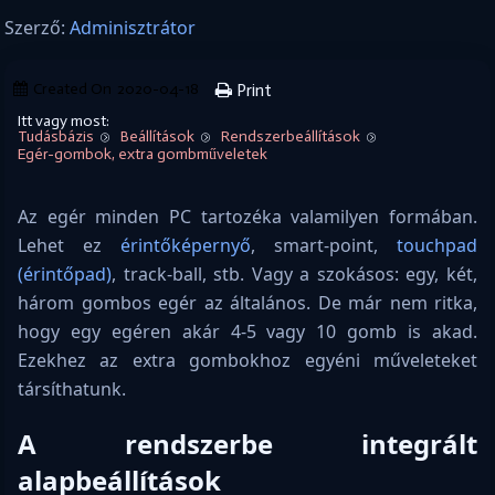
Szerző:
Adminisztrátor
Created On
2020-04-18
Print
Itt vagy most:
Tudásbázis
Beállítások
Rendszerbeállítások
Egér-gombok, extra gombműveletek
Az egér minden PC tartozéka valamilyen formában.
Lehet ez
érintőképernyő
, smart-point,
touchpad
(érintőpad)
, track-ball, stb. Vagy a szokásos: egy, két,
három gombos egér az általános. De már nem ritka,
hogy egy egéren akár 4-5 vagy 10 gomb is akad.
Ezekhez az extra gombokhoz egyéni műveleteket
társíthatunk.
A rendszerbe integrált
alapbeállítások