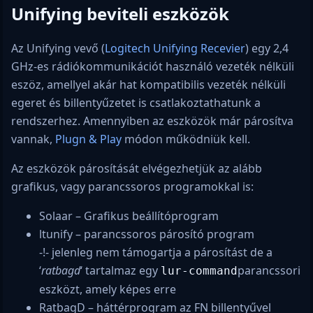
Unifying beviteli eszközök
Az Unifying vevő (
Logitech Unifying Recevier
) egy 2,4
GHz-es rádiókommunikációt használó vezeték nélküli
eszöz, amellyel akár hat kompatibilis vezeték nélküli
egeret és billentyűzetet is csatlakoztathatunk a
rendszerhez. Amennyiben az eszközök már párosítva
vannak,
Plugn & Play
módon működniük kell.
Az eszközök párosítását elvégezhetjük az alább
grafikus, vagy parancssoros programokkal is:
Solaar – Grafikus beállítóprogram
ltunify – parancssoros párosító program
-!- jelenleg nem támogartja a párosítást de a
‘
ratbagd
‘ tartalmaz egy
parancssori
lur-command
eszközt, amely képes erre
RatbagD – háttérprogram az FN billentyűvel