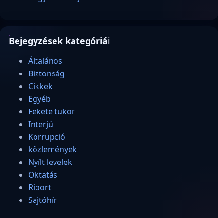
Bejegyzések kategóriái
Általános
Biztonság
Cikkek
Egyéb
Fekete tükör
Interjú
Korrupció
közlemények
Nyílt levelek
Oktatás
Riport
Sajtóhír