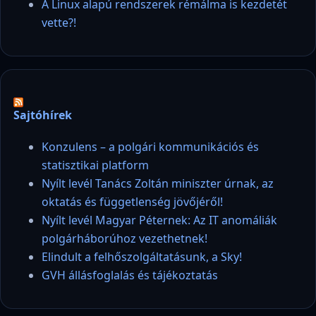
A Linux alapú rendszerek rémálma is kezdetét
vette?!
Sajtóhírek
Konzulens – a polgári kommunikációs és
statisztikai platform
Nyílt levél Tanács Zoltán miniszter úrnak, az
oktatás és függetlenség jövőjéről!
Nyílt levél Magyar Péternek: Az IT anomáliák
polgárháborúhoz vezethetnek!
Elindult a felhőszolgáltatásunk, a Sky!
GVH állásfoglalás és tájékoztatás