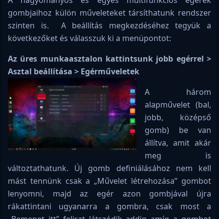
A hagyományos és egyes multifunkciós egerek
gombjaihoz külön műveleteket társíthatunk rendszer
szinten is. A beállítás megkezdéséhez tegyük a
következőket és válasszuk ki a menüpontot:
Az üres munkaasztalon kattintsunk jobb egérrel >
Asztal beállítása > Egérműveletek
A három
alapművelet (bal,
jobb, középső
gomb) be van
állítva, amit akár
meg is
változtathatunk. Új gomb definiálásához nem kell
mást tennünk csak a „Művelet létrehozása” gombot
lenyomni, majd az egér azon gombjával újra
rákattintani ugyanarra a gombra, csak most a