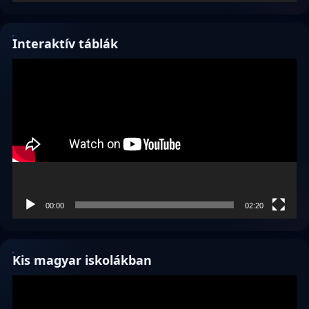
Interaktív táblák
Videólejátszó
00:00
02:20
Kis magyar iskolákban
Videólejátszó