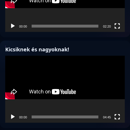
00:00
02:20
Kicsiknek és nagyoknak!
Videólejátszó
00:00
04:45