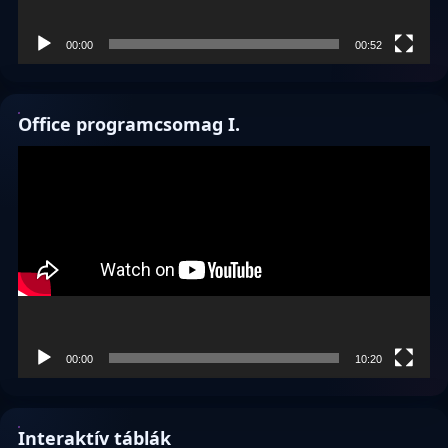
00:00
00:52
Office programcsomag I.
Videólejátszó
00:00
10:20
Interaktív táblák