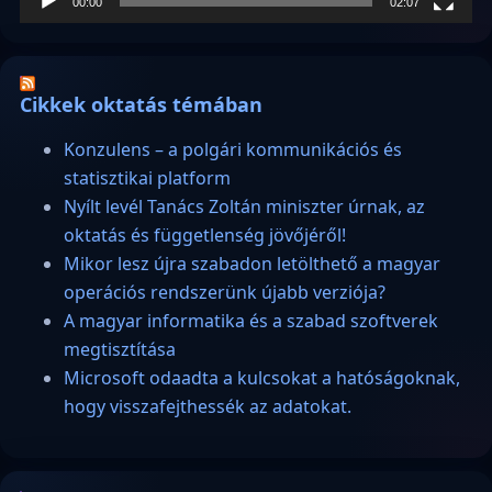
00:00
02:07
Cikkek oktatás témában
Konzulens – a polgári kommunikációs és
statisztikai platform
Nyílt levél Tanács Zoltán miniszter úrnak, az
oktatás és függetlenség jövőjéről!
Mikor lesz újra szabadon letölthető a magyar
operációs rendszerünk újabb verziója?
A magyar informatika és a szabad szoftverek
megtisztítása
Microsoft odaadta a kulcsokat a hatóságoknak,
hogy visszafejthessék az adatokat.