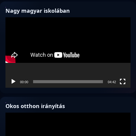
Nagy magyar iskolában
Videólejátszó
00:00
04:42
Okos otthon irányítás
Videólejátszó