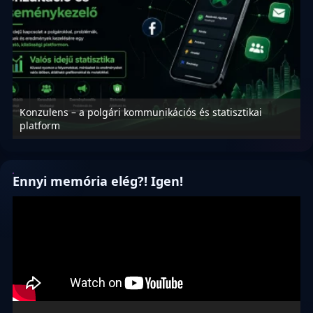
Konzulens – a polgári kommunikációs és statisztikai
N
platform
f
Ennyi memória elég?! Igen!
Videólejátszó