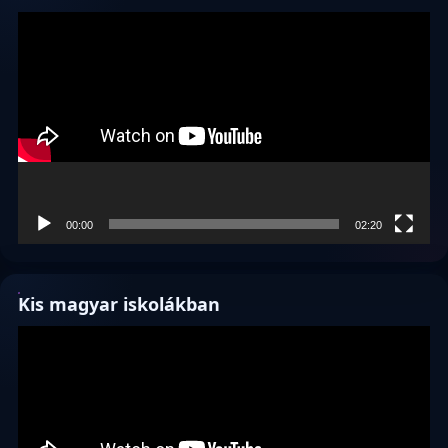
Videólejátszó
00:00
02:20
Kis magyar iskolákban
Videólejátszó