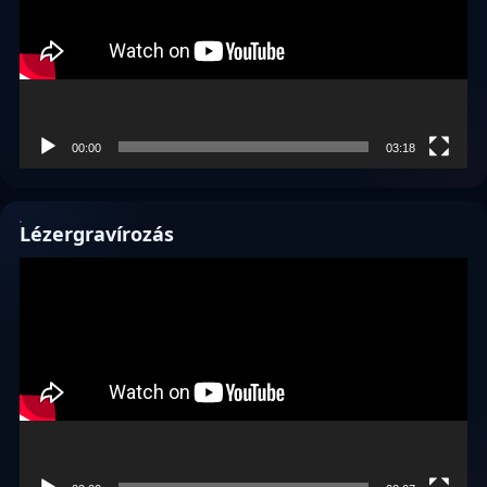
00:00
03:18
Lézergravírozás
Videólejátszó