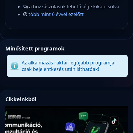
a hozzászólások lehetősége kikapcsolva
több mint 6 évvel ezelőtt
Minősített programok
Az alkalmazás raktár legújabb programjai
csak bejelentkezés után láthatóak!
Cikkeinkből