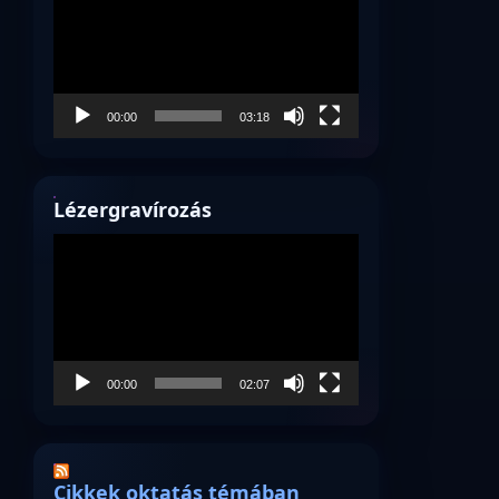
00:00
03:18
Lézergravírozás
Videólejátszó
00:00
02:07
Cikkek oktatás témában