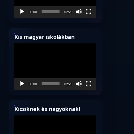
00:00
02:20
Kis magyar iskolákban
Videólejátszó
00:00
02:20
Kicsiknek és nagyoknak!
Videólejátszó