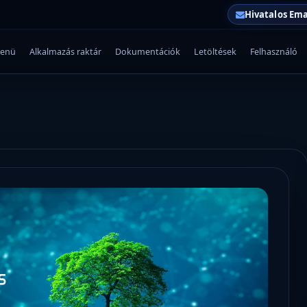
Hivatalos Ema
enü
Alkalmazás raktár
Dokumentációk
Letöltések
Felhasználó