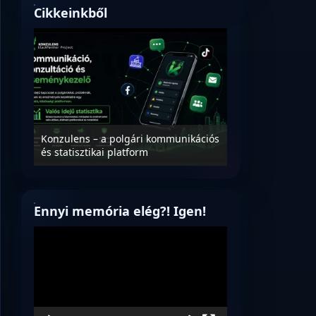
Cikkeinkből
Nyílt levél Tanác
essék
Konzulens – a polgári kommunikációs
úrnak, az oktatá
és statisztikai platform
jövőjéről!
Ennyi memória elég?! Igen!
Videólejátszó