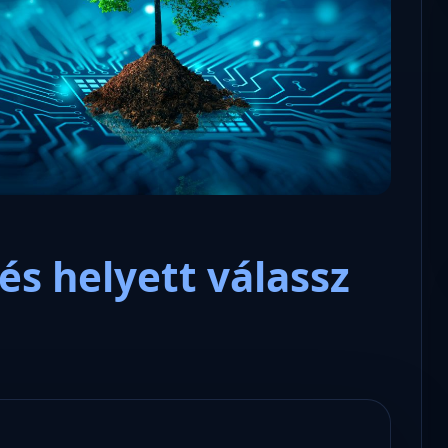
Microsoft odaadta a kulcsokat a
hatóságoknak, hogy visszafejth
az adatokat.
s helyett válassz