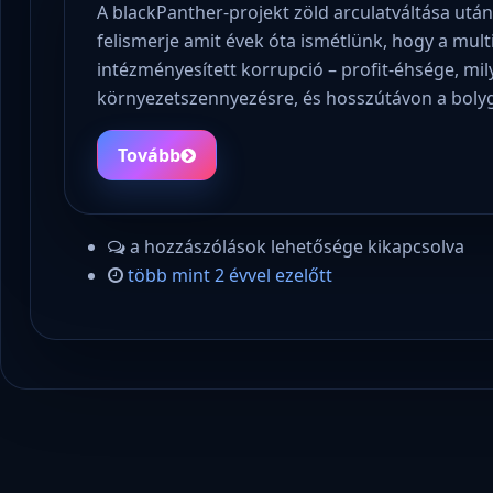
A blackPanther-projekt zöld arculatváltása után,
felismerje amit évek óta ismétlünk, hogy a multi
intézményesített korrupció – profit-éhsége, mil
környezetszennyezésre, és hosszútávon a boly
Tovább
a hozzászólások lehetősége kikapcsolva
több mint 2 évvel ezelőtt