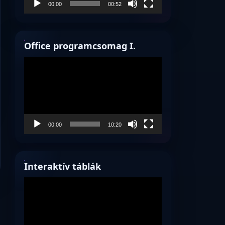
00:00
00:52
Office programcsomag I.
Videólejátszó
00:00
10:20
Interaktív táblák
Videólejátszó