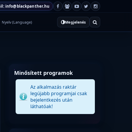
il: info@blackpanther.hu
Nyelv (Language)
Megjelenés
Minősített programok
Az alkalmazás raktár
legújabb programjai csak
bejelentkezés után
láthatóak!