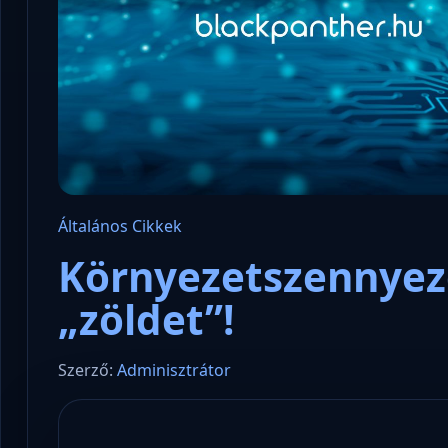
Általános
Cikkek
Környezetszennyezé
„zöldet”!
Szerző:
Adminisztrátor