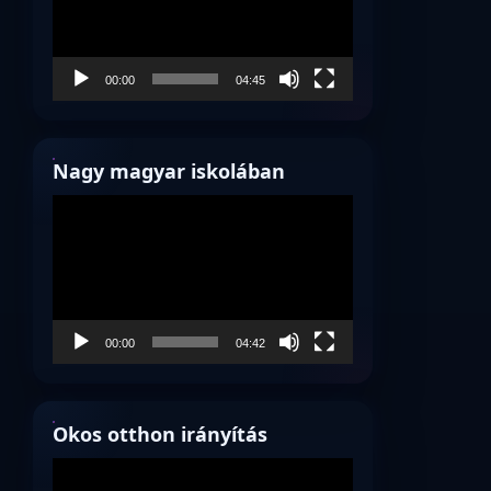
00:00
04:45
Nagy magyar iskolában
Videólejátszó
00:00
04:42
Okos otthon irányítás
Videólejátszó