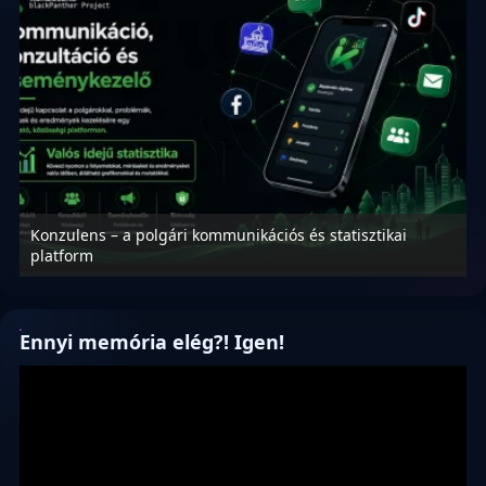
Konzulens – a polgári kommunikációs és statisztikai
N
platform
f
Ennyi memória elég?! Igen!
Videólejátszó