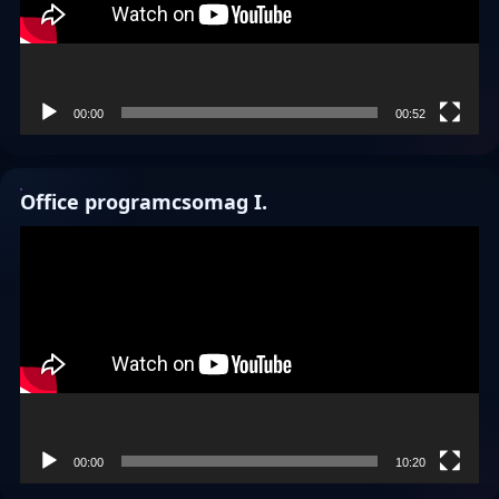
00:00
00:52
Office programcsomag I.
Videólejátszó
00:00
10:20