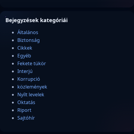
Bejegyzések kategóriái
Általános
Biztonság
Cikkek
Egyéb
Fekete tükör
Interjú
Korrupció
közlemények
Nyílt levelek
Oktatás
Riport
Sajtóhír