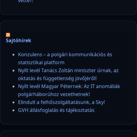
vette?!
Sajtóhírek
Konzulens – a polgári kommunikációs és
statisztikai platform
Nyílt levél Tanács Zoltán miniszter úrnak, az
oktatás és függetlenség jövőjéről!
Nyílt levél Magyar Péternek: Az IT anomáliák
polgárháborúhoz vezethetnek!
Elindult a felhőszolgáltatásunk, a Sky!
GVH állásfoglalás és tájékoztatás