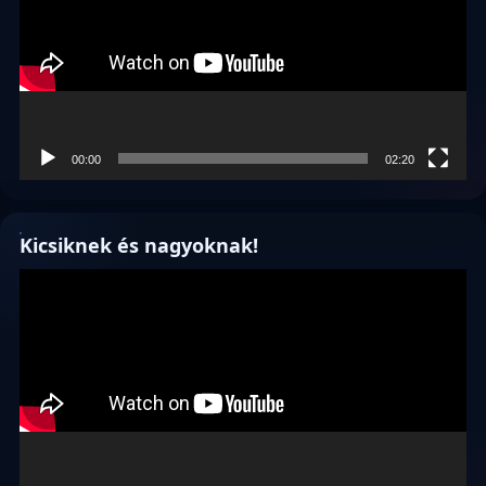
00:00
02:20
Kicsiknek és nagyoknak!
Videólejátszó