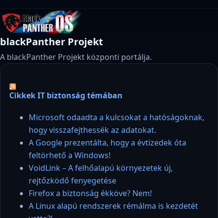
blackPanther Projekt
A blackPanther Projekt központi portálja.
Cikkek IT biztonság témában
Microsoft odaadta a kulcsokat a hatóságoknak,
hogy visszafejthessék az adatokat.
A Google prezentálta, hogy a évtizedek óta
feltörhető a Windows!
VoidLink – A felhőalapú környezetek új,
rejtőzködő fenyegetése
Firefox a biztonság ékköve? Nem!
A Linux alapú rendszerek rémálma is kezdetét