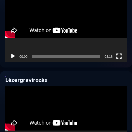
00:00
03:18
Lézergravírozás
Videólejátszó