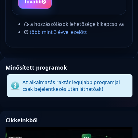
Tovább
a hozzászólások lehetősége kikapcsolva
több mint 3 évvel ezelőtt
Minősített programok
Az alkalmazás raktár legújabb programjai
csak bejelentkezés után láthatóak!
Cikkeinkből