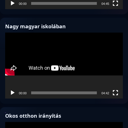
00:00
04:45
Nagy magyar iskolában
Videólejátszó
00:00
04:42
Okos otthon irányítás
Videólejátszó