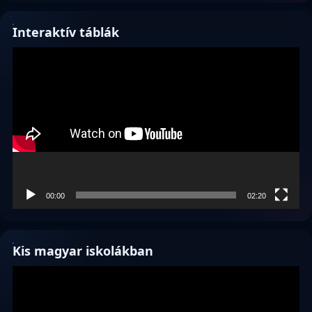
Interaktív táblák
Videólejátszó
00:00
02:20
Kis magyar iskolákban
Videólejátszó