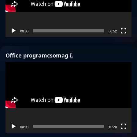
00:00
00:52
Office programcsomag I.
Videólejátszó
00:00
10:20