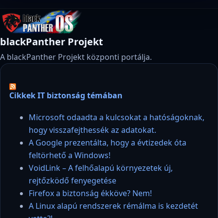
blackPanther Projekt
A blackPanther Projekt központi portálja.
Cikkek IT biztonság témában
Microsoft odaadta a kulcsokat a hatóságoknak,
hogy visszafejthessék az adatokat.
A Google prezentálta, hogy a évtizedek óta
feltörhető a Windows!
VoidLink – A felhőalapú környezetek új,
rejtőzködő fenyegetése
Firefox a biztonság ékköve? Nem!
A Linux alapú rendszerek rémálma is kezdetét