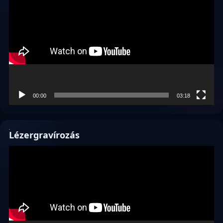
00:00
03:18
Lézergravírozás
Videólejátszó