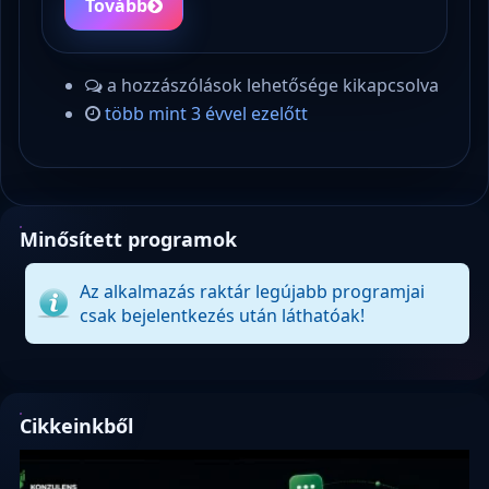
Tovább
a hozzászólások lehetősége kikapcsolva
több mint 3 évvel ezelőtt
Minősített programok
Az alkalmazás raktár legújabb programjai
csak bejelentkezés után láthatóak!
Cikkeinkből