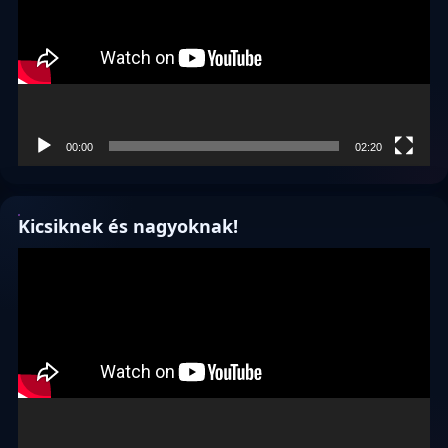
00:00
02:20
Kicsiknek és nagyoknak!
Videólejátszó