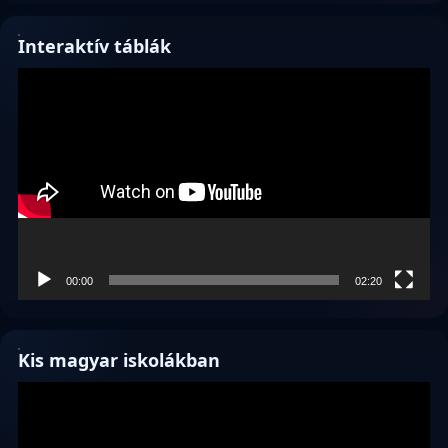
Interaktív táblák
Videólejátszó
00:00
02:20
Kis magyar iskolákban
Videólejátszó