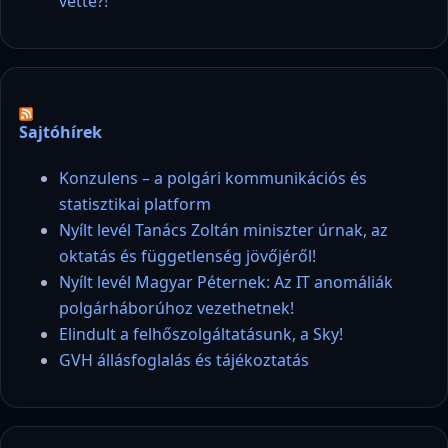
vette?!
Sajtóhírek
Konzulens – a polgári kommunikációs és
statisztikai platform
Nyílt levél Tanács Zoltán miniszter úrnak, az
oktatás és függetlenség jövőjéről!
Nyílt levél Magyar Péternek: Az IT anomáliák
polgárháborúhoz vezethetnek!
Elindult a felhőszolgáltatásunk, a Sky!
GVH állásfoglalás és tájékoztatás