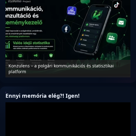
Konzulens – a polgári kommunikációs és statisztikai
N
platform
f
Ennyi memória elég?! Igen!
Videólejátszó