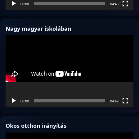
00:00
04:45
Nagy magyar iskolában
Videólejátszó
00:00
04:42
Okos otthon irányítás
Videólejátszó