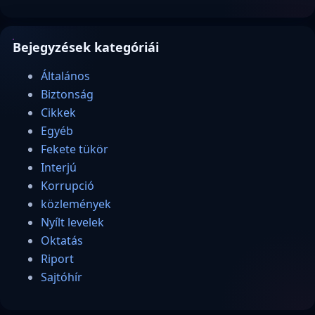
Bejegyzések kategóriái
Általános
Biztonság
Cikkek
Egyéb
Fekete tükör
Interjú
Korrupció
közlemények
Nyílt levelek
Oktatás
Riport
Sajtóhír