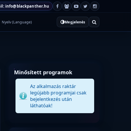
il: info@blackpanther.hu
Nyelv (Language)
Megjelenés
Minősített programok
Az alkalmazás raktár
legújabb programjai csak
bejelentkezés után
láthatóak!