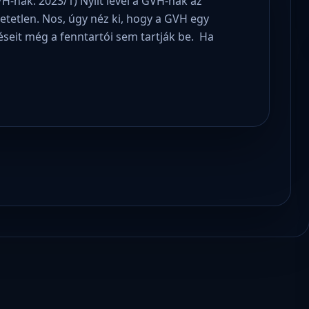
H-nak. 2023/1) Nyílt levél a GVH-nak az
etetlen. Nos, úgy néz ki, hogy a GVH egy
seit még a fenntartói sem tartják be. Ha