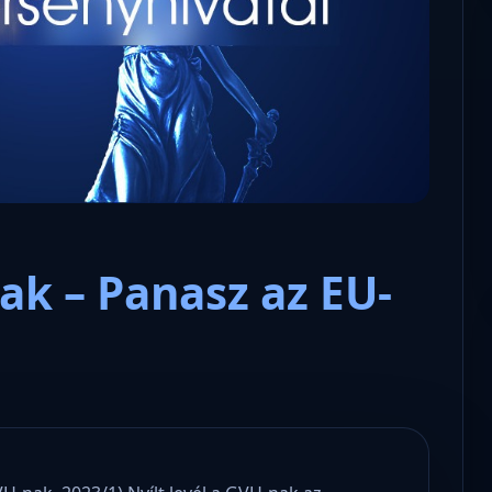
Microsoft odaadta a kulcsokat a
hatóságoknak, hogy visszafejth
az adatokat.
ak – Panasz az EU-