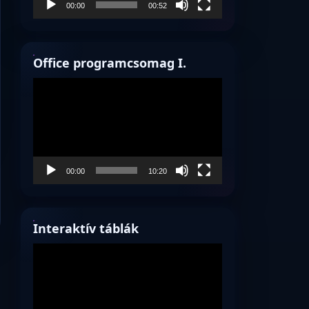
00:00
00:52
Office programcsomag I.
Videólejátszó
00:00
10:20
Interaktív táblák
Videólejátszó