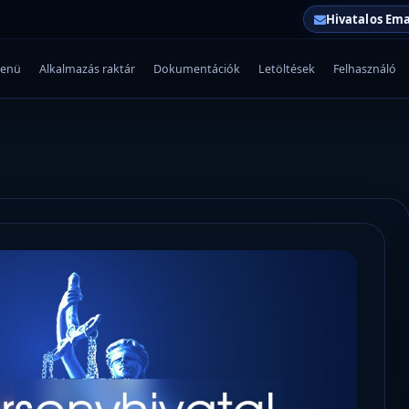
Hivatalos Ema
enü
Alkalmazás raktár
Dokumentációk
Letöltések
Felhasználó