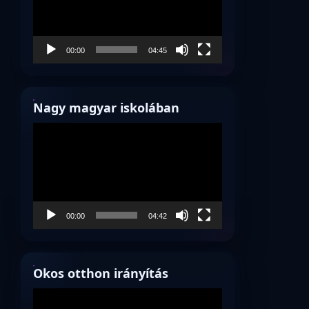
00:00
04:45
Nagy magyar iskolában
Videólejátszó
00:00
04:42
Okos otthon irányítás
Videólejátszó