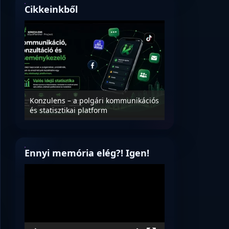
Cikkeinkből
Nyílt levél Tanác
essék
Konzulens – a polgári kommunikációs
úrnak, az oktatá
és statisztikai platform
jövőjéről!
Ennyi memória elég?! Igen!
Videólejátszó