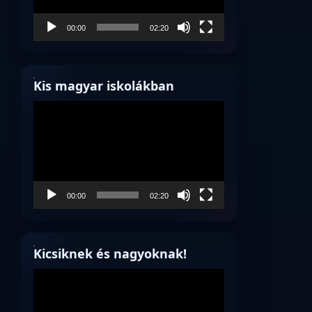
00:00
02:20
Kis magyar iskolákban
Videólejátszó
00:00
02:20
Kicsiknek és nagyoknak!
Videólejátszó