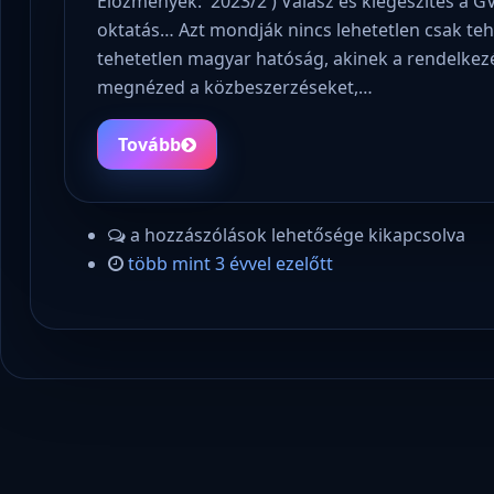
Előzmények: 2023/2 ) Válasz és kiegészítés a GV
oktatás… Azt mondják nincs lehetetlen csak teh
tehetetlen magyar hatóság, akinek a rendelkezé
megnézed a közbeszerzéseket,…
Tovább
a hozzászólások lehetősége kikapcsolva
több mint 3 évvel ezelőtt