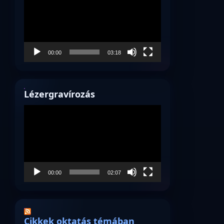
00:00
03:18
Lézergravírozás
Videólejátszó
00:00
02:07
Cikkek oktatás témában