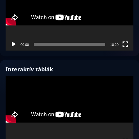
00:00
10:20
Interaktív táblák
Videólejátszó