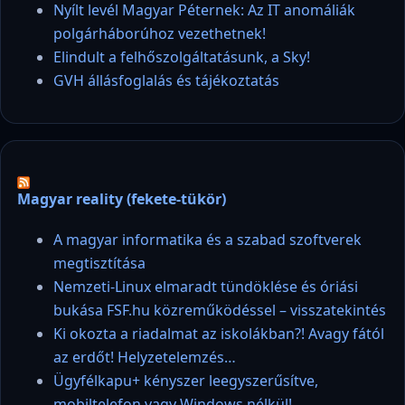
Nyílt levél Magyar Péternek: Az IT anomáliák
polgárháborúhoz vezethetnek!
Elindult a felhőszolgáltatásunk, a Sky!
GVH állásfoglalás és tájékoztatás
Magyar reality (fekete-tükör)
A magyar informatika és a szabad szoftverek
megtisztítása
Nemzeti-Linux elmaradt tündöklése és óriási
bukása FSF.hu közreműködéssel – visszatekintés
Ki okozta a riadalmat az iskolákban?! Avagy fától
az erdőt! Helyzetelemzés…
Ügyfélkapu+ kényszer leegyszerűsítve,
mobiltelefon vagy Windows nélkül!