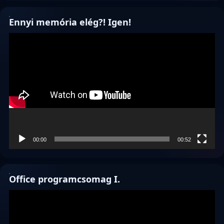
Ennyi memória elég?! Igen!
Videólejátszó
00:00
00:52
Office programcsomag I.
Videólejátszó