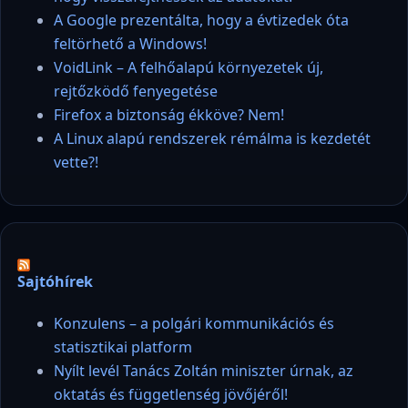
A Google prezentálta, hogy a évtizedek óta
feltörhető a Windows!
VoidLink – A felhőalapú környezetek új,
rejtőzködő fenyegetése
Firefox a biztonság ékköve? Nem!
A Linux alapú rendszerek rémálma is kezdetét
vette?!
Sajtóhírek
Konzulens – a polgári kommunikációs és
statisztikai platform
Nyílt levél Tanács Zoltán miniszter úrnak, az
oktatás és függetlenség jövőjéről!