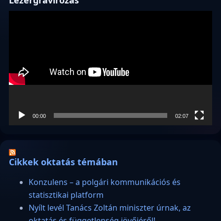
Lézergravírozás
Videólejátszó
00:00
02:07
Cikkek oktatás témában
Konzulens – a polgári kommunikációs és
statisztikai platform
Nyílt levél Tanács Zoltán miniszter úrnak, az
oktatás és függetlenség jövőjéről!