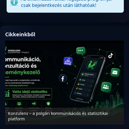
csak bejelentkezés után láthatóak!
Cikkeinkből
Konzulens – a polgári kommunikációs és statisztikai
N
platform
f