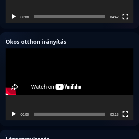
00:00
04:42
Okos otthon irányítás
Videólejátszó
00:00
03:18