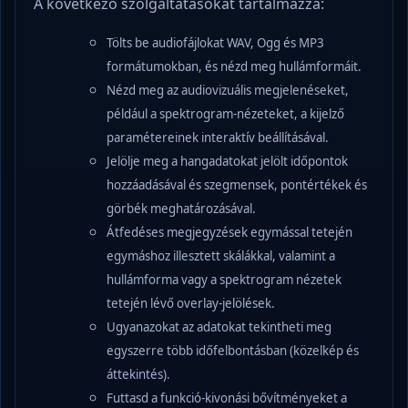
A következő szolgáltatásokat tartalmazza:
Tölts be audiofájlokat WAV, Ogg és MP3
formátumokban, és nézd meg hullámformáit.
Nézd meg az audiovizuális megjelenéseket,
például a spektrogram-nézeteket, a kijelző
paramétereinek interaktív beállításával.
Jelölje meg a hangadatokat jelölt időpontok
hozzáadásával és szegmensek, pontértékek és
görbék meghatározásával.
Átfedéses megjegyzések egymással tetején
egymáshoz illesztett skálákkal, valamint a
hullámforma vagy a spektrogram nézetek
tetején lévő overlay-jelölések.
Ugyanazokat az adatokat tekintheti meg
egyszerre több időfelbontásban (közelkép és
áttekintés).
Futtasd a funkció-kivonási bővítményeket a