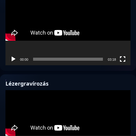
00:00
03:18
Lézergravírozás
Videólejátszó