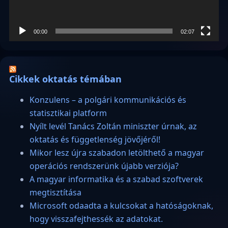
00:00
02:07
Cikkek oktatás témában
Konzulens – a polgári kommunikációs és
statisztikai platform
Nyílt levél Tanács Zoltán miniszter úrnak, az
oktatás és függetlenség jövőjéről!
Mikor lesz újra szabadon letölthető a magyar
operációs rendszerünk újabb verziója?
A magyar informatika és a szabad szoftverek
megtisztítása
Microsoft odaadta a kulcsokat a hatóságoknak,
hogy visszafejthessék az adatokat.