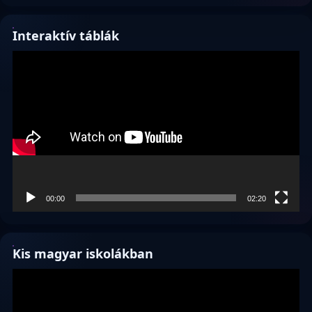
Interaktív táblák
Videólejátszó
00:00
02:20
Kis magyar iskolákban
Videólejátszó