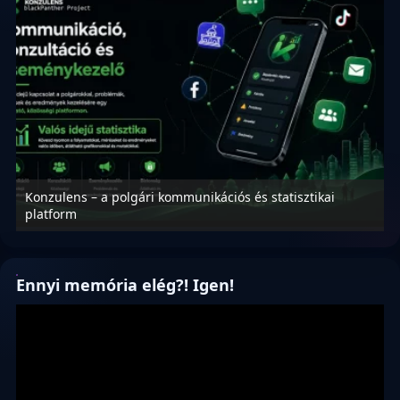
Konzulens – a polgári kommunikációs és statisztikai
N
platform
f
Ennyi memória elég?! Igen!
Videólejátszó