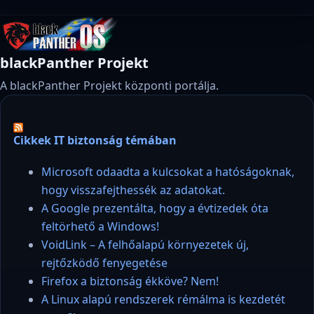
blackPanther Projekt
A blackPanther Projekt központi portálja.
Cikkek IT biztonság témában
Microsoft odaadta a kulcsokat a hatóságoknak,
hogy visszafejthessék az adatokat.
A Google prezentálta, hogy a évtizedek óta
feltörhető a Windows!
VoidLink – A felhőalapú környezetek új,
rejtőzködő fenyegetése
Firefox a biztonság ékköve? Nem!
A Linux alapú rendszerek rémálma is kezdetét