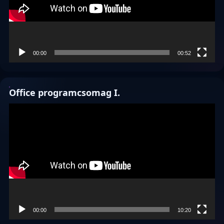
00:00
00:52
Office programcsomag I.
Videólejátszó
00:00
10:20