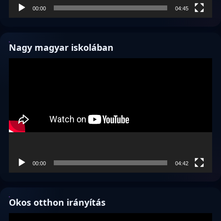
00:00
04:45
Nagy magyar iskolában
Videólejátszó
00:00
04:42
Okos otthon irányítás
Videólejátszó