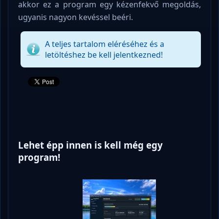
akkor ez a program egy kézenfekvő megoldás,
ugyanis nagyon kevéssel beéri.
A teljes tartalom eléréséhez és a
letöltéshez be kell jelentkezned!
Lehet épp innen is kell még egy
program!