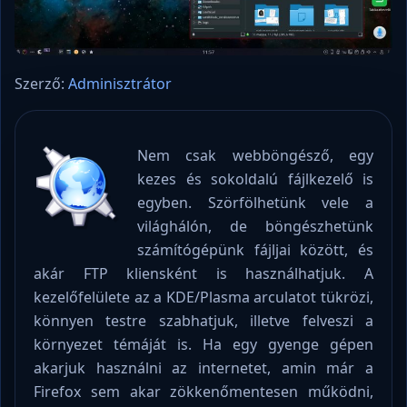
Szerző:
Adminisztrátor
Nem csak webböngésző, egy
kezes és sokoldalú fájlkezelő is
egyben. Szörfölhetünk vele a
világhálón, de böngészhetünk
számítógépünk fájljai között, és
akár FTP kliensként is használhatjuk. A
kezelőfelülete az a KDE/Plasma arculatot tükrözi,
könnyen testre szabhatjuk, illetve felveszi a
környezet témáját is. Ha egy gyenge gépen
akarjuk használni az internetet, amin már a
Firefox sem akar zökkenőmentesen működni,