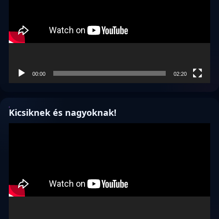
00:00
02:20
Kicsiknek és nagyoknak!
Videólejátszó