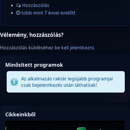
Hozzászólás
több mint 7 évvel ezelőtt
Vélemény, hozzászólás?
Hozzászólás küldéséhez
be kell jelentkezni
.
Minősített programok
Az alkalmazás raktár legújabb programjai
csak bejelentkezés után láthatóak!
Cikkeinkből