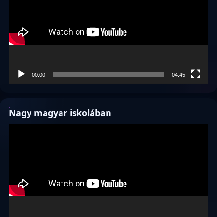
00:00
04:45
Nagy magyar iskolában
Videólejátszó