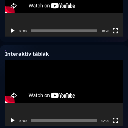
00:00
10:20
Interaktív táblák
Videólejátszó
00:00
02:20