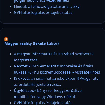
polgárháborúhoz vezethetnek!
Elindult a felhőszolgáltatásunk, a Sky!
GVH állásfoglalás és tájékoztatás
Magyar reality (fekete-tükör)
A magyar informatika és a szabad szoftverek
megtisztítása
Nemzeti-Linux elmaradt tündöklése és óriási
bukása FSF.hu közreműködéssel – visszatekintés
Ki okozta a riadalmat az iskolákban?! Avagy fától
az erdőt! Helyzetelemzés…
Ügyfélkapu+ kényszer leegyszerűsítve,
mobiltelefon vagy Windows nélkül!
GVH állásfoglalás és tájékoztatás