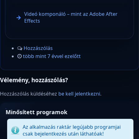
Videó komponáló – mint az Adobe After
Effects
Hozzászólás
több mint 7 évvel ezelőtt
Vélemény, hozzászólás?
Hozzászólás küldéséhez
be kell jelentkezni
.
Minősített programok
Az alkalmazás raktár legújabb programjai
csak bejelentkezés után láthatóak!