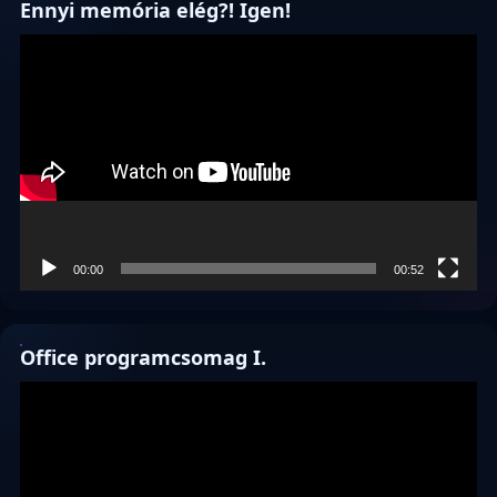
Ennyi memória elég?! Igen!
Videólejátszó
00:00
00:52
Office programcsomag I.
Videólejátszó