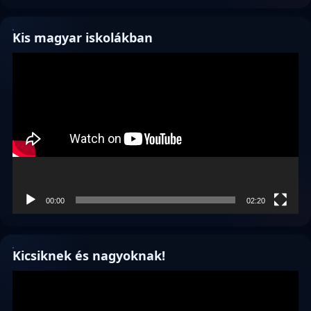
Kis magyar iskolákban
Videólejátszó
00:00
02:20
Kicsiknek és nagyoknak!
Videólejátszó