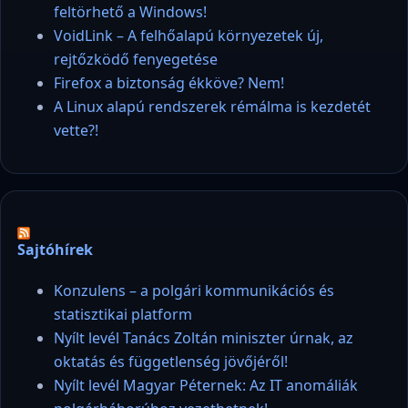
feltörhető a Windows!
VoidLink – A felhőalapú környezetek új,
rejtőzködő fenyegetése
Firefox a biztonság ékköve? Nem!
A Linux alapú rendszerek rémálma is kezdetét
vette?!
Sajtóhírek
Konzulens – a polgári kommunikációs és
statisztikai platform
Nyílt levél Tanács Zoltán miniszter úrnak, az
oktatás és függetlenség jövőjéről!
Nyílt levél Magyar Péternek: Az IT anomáliák