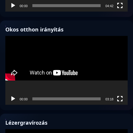
00:00
04:42
Okos otthon irányítás
Videólejátszó
00:00
03:18
Lézergravírozás
Videólejátszó