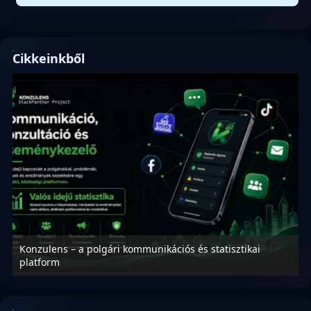
Cikkeinkből
Konzulens – a polgári kommunikációs és statisztikai
N
platform
f