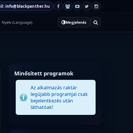
il: info@blackpanther.hu
Nyelv (Language)
Megjelenés
Minősített programok
Az alkalmazás raktár
legújabb programjai csak
bejelentkezés után
láthatóak!