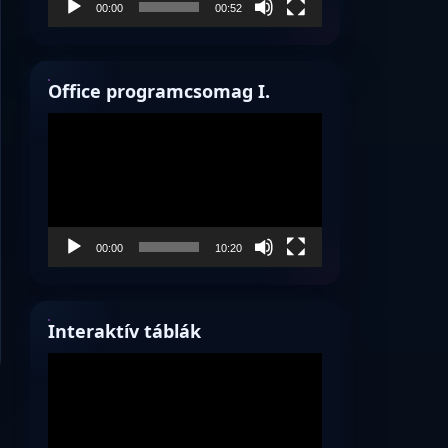
00:00
00:52
Office programcsomag I.
Videólejátszó
00:00
10:20
Interaktív táblák
Videólejátszó