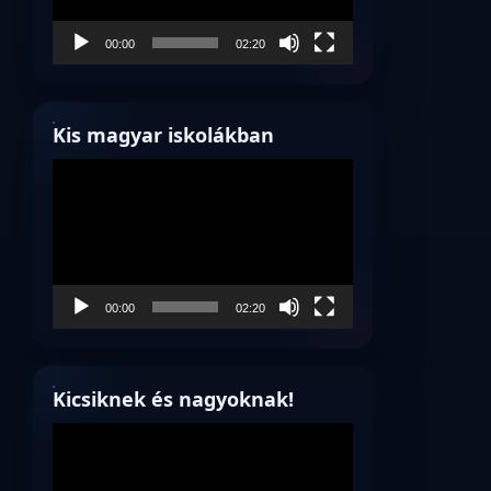
00:00
02:20
Kis magyar iskolákban
Videólejátszó
00:00
02:20
Kicsiknek és nagyoknak!
Videólejátszó