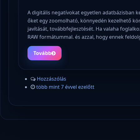
A digitális negatívokat egyetlen adatbázisban k
őket egy zoomolható, könnyedén kezelhető körn
javítását, továbbfejlesztését. Ha valaha foglalk
RAW formátummal. és azzal, hogy ennek feldol
Tovább
Hozzászólás
több mint 7 évvel ezelőtt