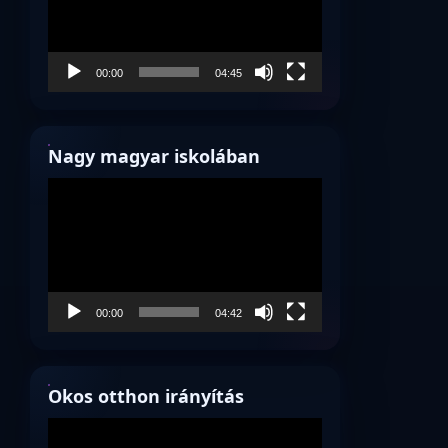
00:00
04:45
Nagy magyar iskolában
Videólejátszó
00:00
04:42
Okos otthon irányítás
Videólejátszó