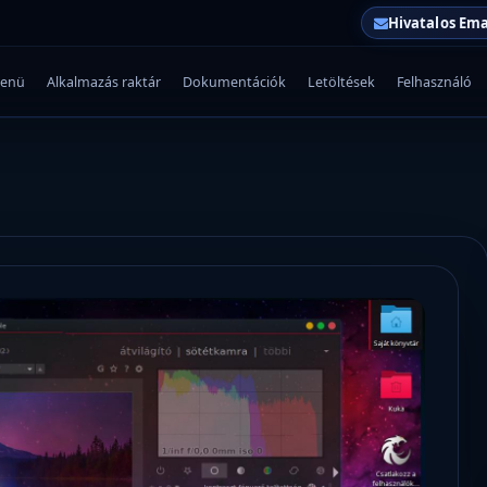
Hivatalos Ema
enü
Alkalmazás raktár
Dokumentációk
Letöltések
Felhasználó