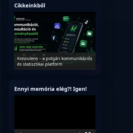
Cikkeinkből
Nyílt levél Tanác
essék
Konzulens – a polgári kommunikációs
úrnak, az oktatá
és statisztikai platform
jövőjéről!
Ennyi memória elég?! Igen!
Videólejátszó