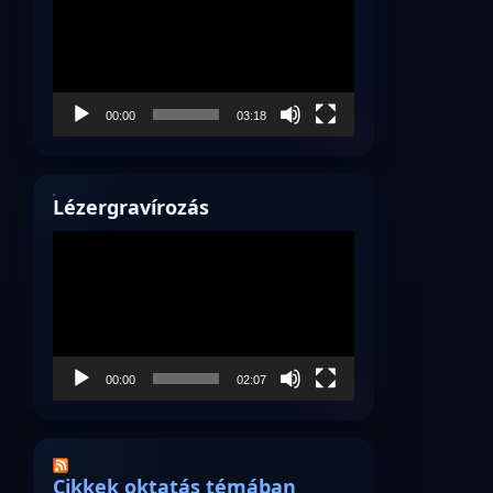
00:00
03:18
Lézergravírozás
Videólejátszó
00:00
02:07
Cikkek oktatás témában