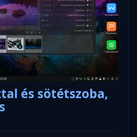
Microsoft odaadta a kulcsokat a
hatóságoknak, hogy visszafejth
az adatokat.
ztal és sötétszoba,
s