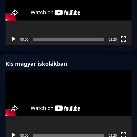
00:00
02:20
Kis magyar iskolákban
Videólejátszó
00:00
02:20