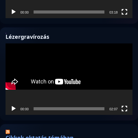
00:00
03:18
Lézergravírozás
Videólejátszó
00:00
02:07
Cikkek oktatás témában