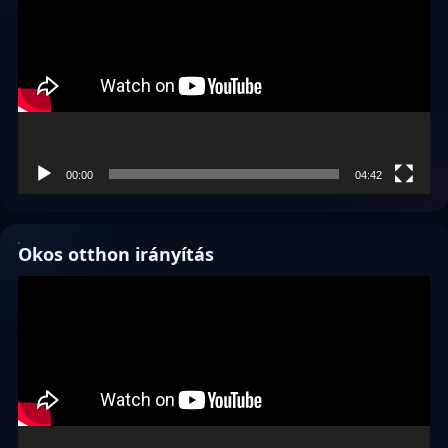
00:00
04:42
Okos otthon irányítás
Videólejátszó