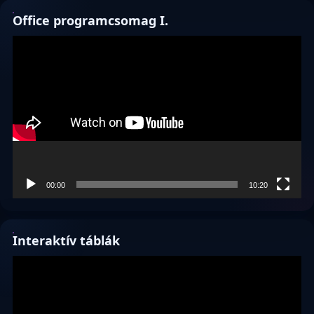
Office programcsomag I.
Videólejátszó
00:00
10:20
Interaktív táblák
Videólejátszó