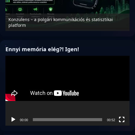
Konzulens – a polgári kommunikációs és statisztikai
N
platform
f
Ennyi memória elég?! Igen!
Videólejátszó
00:00
00:52