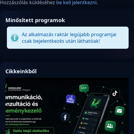
Hozzászólás küldéséhez
be kell jelentkezni
.
Minősített programok
Az alkalmazás raktár legújabb programjai
csak bejelentkezés után láthatóak!
Cikkeinkből