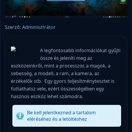
Szerző:
Adminisztrátor
A legfontosabb információkat gyűjti
össze és jeleníti meg az
eszközeinkről, mint a processzor, a magok, a
sebesség, a modell, a ram, a kamera, az
érzékelők stb. Egy gyors teljesítménytesztet is
futtathatsz vele, ezért összességében egy
hasznos eszköz lehet számodra.
Be kell jelentkezned a tartalom
eléréséhez és a letöltéshez