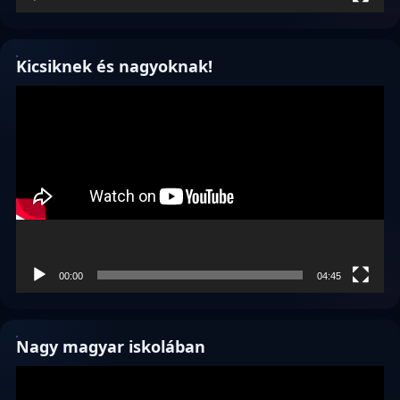
Kicsiknek és nagyoknak!
Videólejátszó
00:00
04:45
Nagy magyar iskolában
Videólejátszó