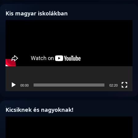
Kis magyar iskolákban
Videólejátszó
00:00
02:20
Kicsiknek és nagyoknak!
Videólejátszó