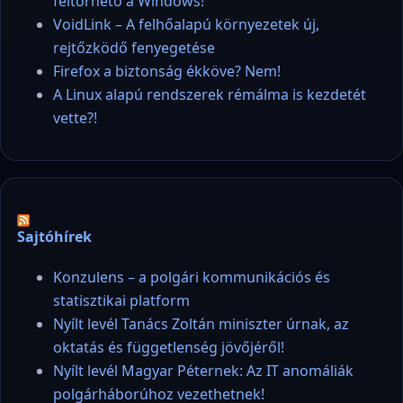
feltörhető a Windows!
VoidLink – A felhőalapú környezetek új,
rejtőzködő fenyegetése
Firefox a biztonság ékköve? Nem!
A Linux alapú rendszerek rémálma is kezdetét
vette?!
Sajtóhírek
Konzulens – a polgári kommunikációs és
statisztikai platform
Nyílt levél Tanács Zoltán miniszter úrnak, az
oktatás és függetlenség jövőjéről!
Nyílt levél Magyar Péternek: Az IT anomáliák
polgárháborúhoz vezethetnek!