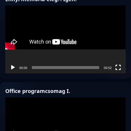
Videólejátszó
00:00
00:52
Office programcsomag I.
Videólejátszó