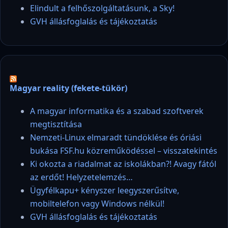
Elindult a felhőszolgáltatásunk, a Sky!
GVH állásfoglalás és tájékoztatás
Magyar reality (fekete-tükör)
A magyar informatika és a szabad szoftverek
megtisztítása
Nemzeti-Linux elmaradt tündöklése és óriási
bukása FSF.hu közreműködéssel – visszatekintés
Ki okozta a riadalmat az iskolákban?! Avagy fától
az erdőt! Helyzetelemzés…
Ügyfélkapu+ kényszer leegyszerűsítve,
mobiltelefon vagy Windows nélkül!
GVH állásfoglalás és tájékoztatás