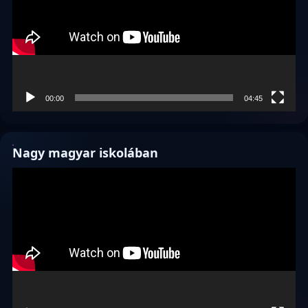
00:00
04:45
Nagy magyar iskolában
Videólejátszó