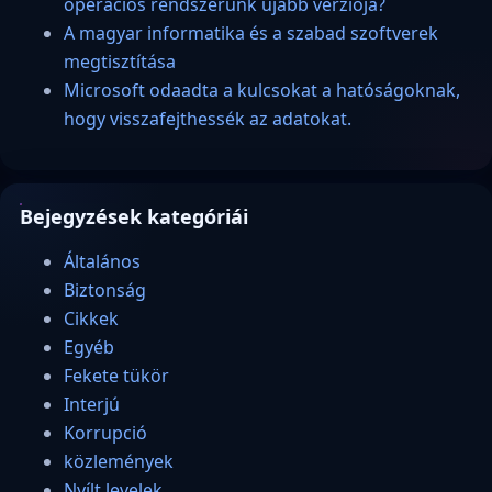
operációs rendszerünk újabb verziója?
A magyar informatika és a szabad szoftverek
megtisztítása
Microsoft odaadta a kulcsokat a hatóságoknak,
hogy visszafejthessék az adatokat.
Bejegyzések kategóriái
Általános
Biztonság
Cikkek
Egyéb
Fekete tükör
Interjú
Korrupció
közlemények
Nyílt levelek