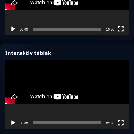
00:00
10:20
Interaktív táblák
Videólejátszó
00:00
02:20