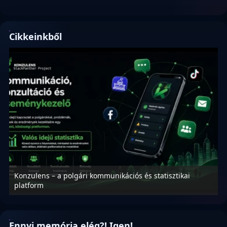
Cikkeinkből
Konzulens – a polgári kommunikációs és statisztikai
N
platform
f
Ennyi memória elég?! Igen!