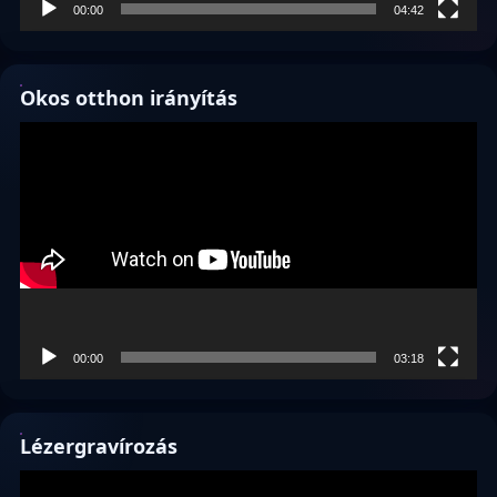
00:00
04:42
Okos otthon irányítás
Videólejátszó
00:00
03:18
Lézergravírozás
Videólejátszó