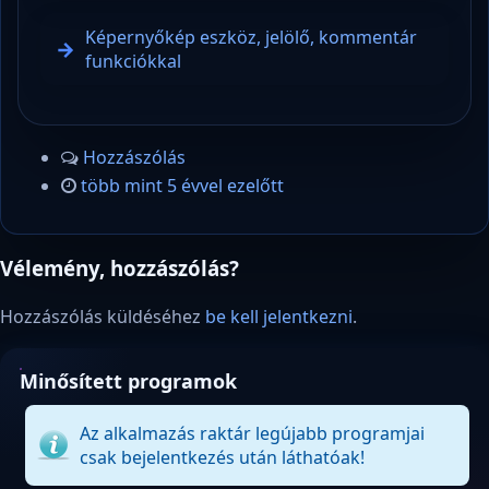
Képernyőkép eszköz, jelölő, kommentár
funkciókkal
Hozzászólás
több mint 5 évvel ezelőtt
Vélemény, hozzászólás?
Hozzászólás küldéséhez
be kell jelentkezni
.
Minősített programok
Az alkalmazás raktár legújabb programjai
csak bejelentkezés után láthatóak!