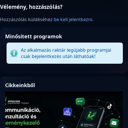
Vélemény, hozzászólás?
Hozzászólás küldéséhez
be kell jelentkezni
.
Minősített programok
Az alkalmazás raktár legújabb programjai
csak bejelentkezés után láthatóak!
Cikkeinkből