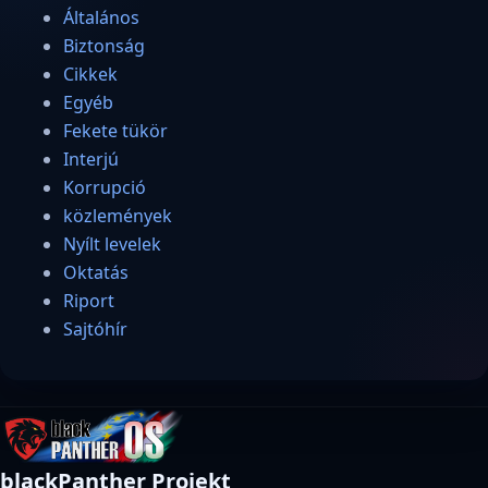
Általános
Biztonság
Cikkek
Egyéb
Fekete tükör
Interjú
Korrupció
közlemények
Nyílt levelek
Oktatás
Riport
Sajtóhír
blackPanther Projekt