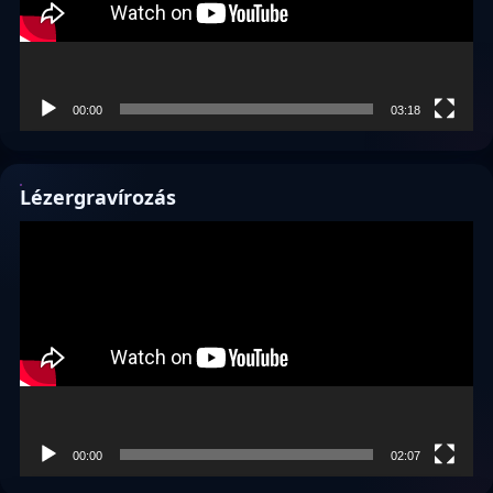
00:00
03:18
Lézergravírozás
Videólejátszó
00:00
02:07