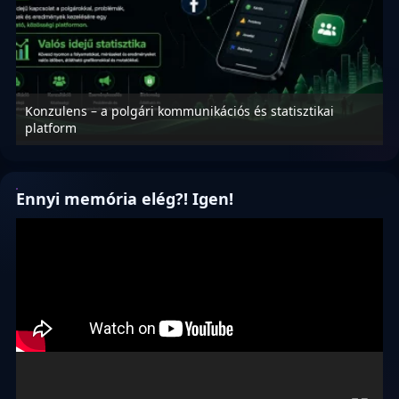
Konzulens – a polgári kommunikációs és statisztikai
N
platform
f
Ennyi memória elég?! Igen!
Videólejátszó