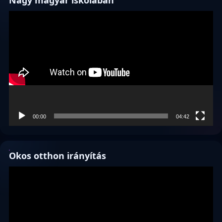
Videólejátszó
00:00
04:42
Okos otthon irányítás
Videólejátszó