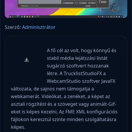
Szerző:
Adminisztrátor
A fő cél az volt, hogy könnyű és
stabil média lejátszási listát
sugárzó szoftvert hozzanak
létre. A TrucklistStudioFX a
WebcamStudio szoftver JavaFX
változata, de sajnos nem támogatja a
webkamerát. Videókat, a zenéket, a képet az
asztali rögzítést és a szöveget vagy animált-Gif-
eket is képes kezelni. Az FME XML konfigurációs
fájlokon keresztül szinte minden szolgáltatásra
képes.