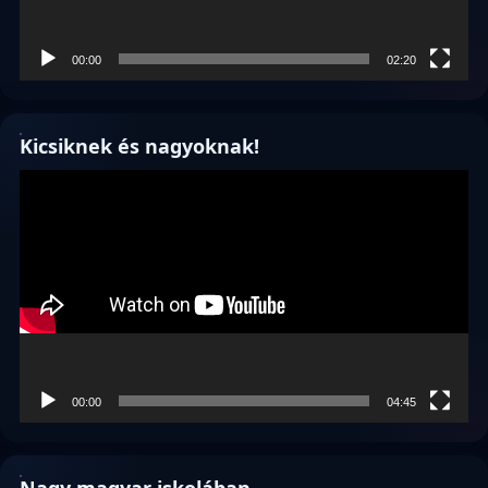
00:00
02:20
Kicsiknek és nagyoknak!
Videólejátszó
00:00
04:45
Nagy magyar iskolában