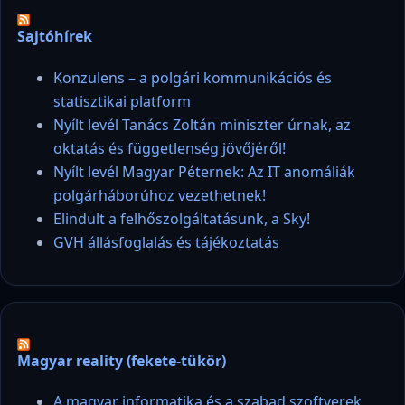
Sajtóhírek
Konzulens – a polgári kommunikációs és
statisztikai platform
Nyílt levél Tanács Zoltán miniszter úrnak, az
oktatás és függetlenség jövőjéről!
Nyílt levél Magyar Péternek: Az IT anomáliák
polgárháborúhoz vezethetnek!
Elindult a felhőszolgáltatásunk, a Sky!
GVH állásfoglalás és tájékoztatás
Magyar reality (fekete-tükör)
A magyar informatika és a szabad szoftverek