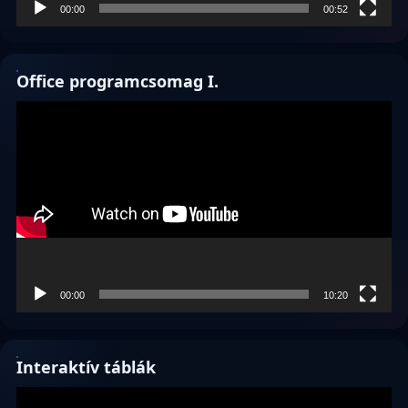
00:00
00:52
Office programcsomag I.
Videólejátszó
00:00
10:20
Interaktív táblák
Videólejátszó