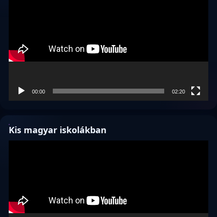
00:00
02:20
Kis magyar iskolákban
Videólejátszó