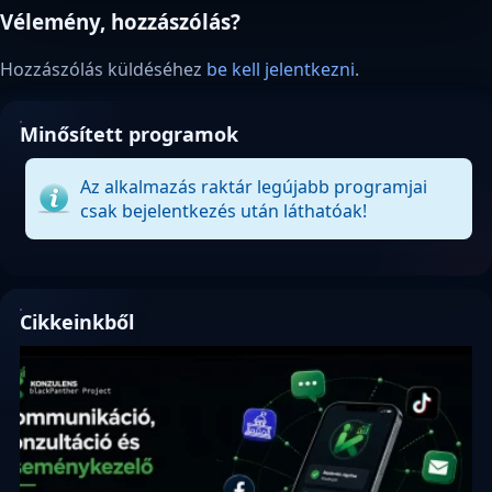
Vélemény, hozzászólás?
Hozzászólás küldéséhez
be kell jelentkezni
.
Minősített programok
Az alkalmazás raktár legújabb programjai
csak bejelentkezés után láthatóak!
Cikkeinkből