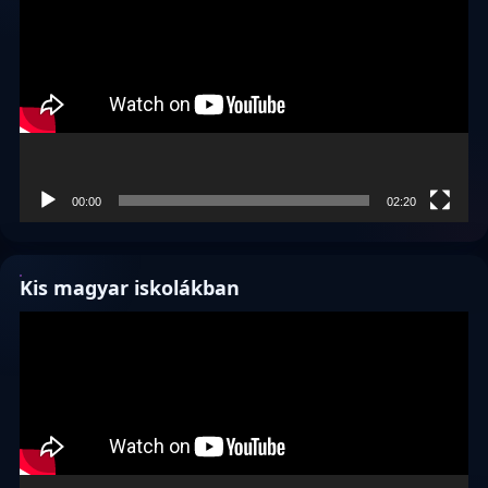
00:00
02:20
Kis magyar iskolákban
Videólejátszó