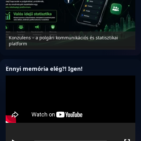
Konzulens – a polgári kommunikációs és statisztikai
N
platform
f
Ennyi memória elég?! Igen!
Videólejátszó