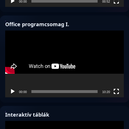
00:00
00:52
Office programcsomag I.
Videólejátszó
00:00
10:20
Interaktív táblák
Videólejátszó