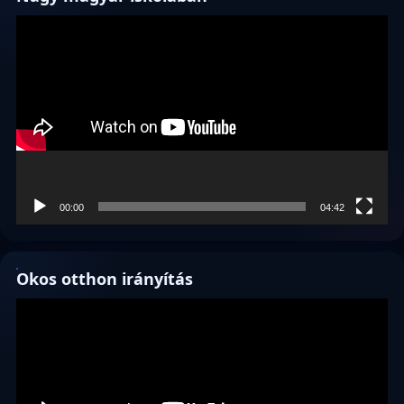
Videólejátszó
00:00
04:42
Okos otthon irányítás
Videólejátszó