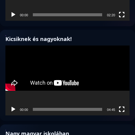
00:00
02:20
Kicsiknek és nagyoknak!
Videólejátszó
00:00
04:45
Nagy magyar iskolában