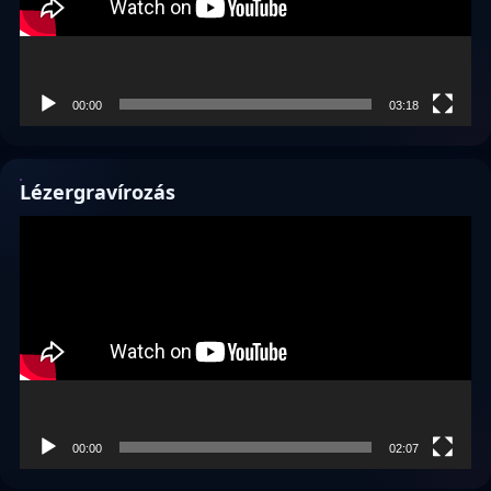
00:00
03:18
Lézergravírozás
Videólejátszó
00:00
02:07