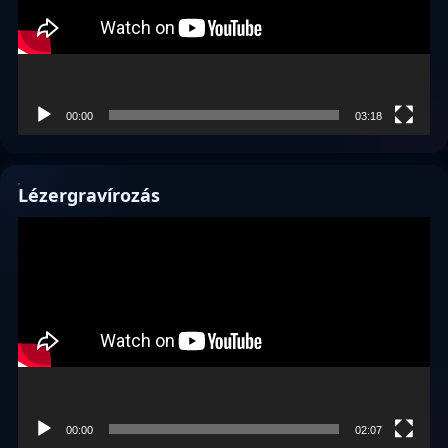
00:00
03:18
Lézergravírozás
Videólejátszó
00:00
02:07