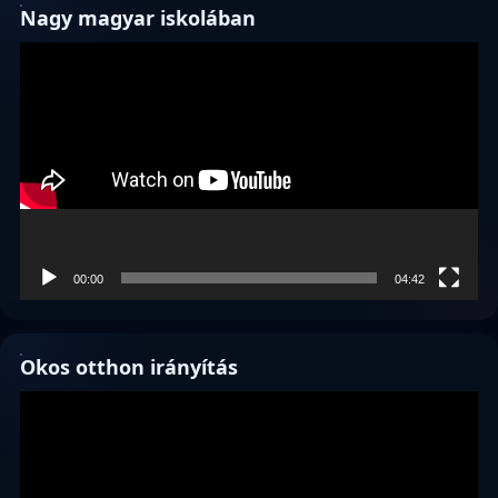
Nagy magyar iskolában
Videólejátszó
00:00
04:42
Okos otthon irányítás
Videólejátszó