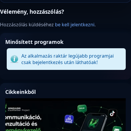
Vélemény, hozzászólás?
Hozzászólás küldéséhez
be kell jelentkezni
.
Minősített programok
Az alkalmazás raktár legújabb programjai
csak bejelentkezés után láthatóak!
Cikkeinkből