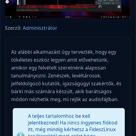
Szerző:
Adminisztrátor
Az alábbi alkalmazást úgy tervezték, hogy egy
tökéletes eszköz legyen amit elővehetünk,
amikor egy felvételt szeretnénk alaposan
tanulmányozni. Zenészek, levéltárosok,
jelfeldolgozó kutatók, igazságügyi szakértők, és
bárki más számára készült, akik barátságos
módon nézhetik meg, mi rejlik az audiofájlban.
A teljes tartalomhoz be kell
jelentkezned! Ha nincs ingyenes fiókod
itt, még mindig kérhetsz a FideszLinux
kreátoroktól mert azért hogy