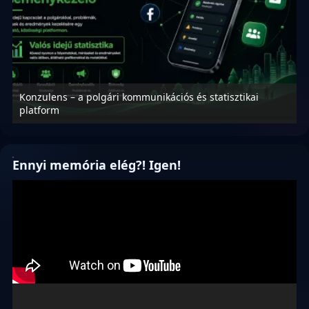
Konzulens – a polgári kommunikációs és statisztikai
N
platform
f
Ennyi memória elég?! Igen!
Videólejátszó