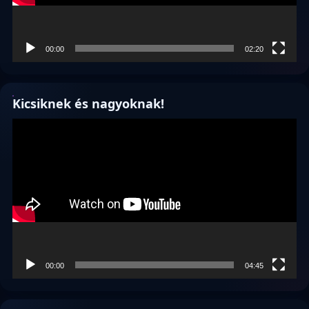
00:00
02:20
Kicsiknek és nagyoknak!
Videólejátszó
00:00
04:45