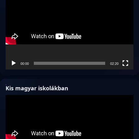
Videólejátszó
00:00
02:20
Kis magyar iskolákban
Videólejátszó