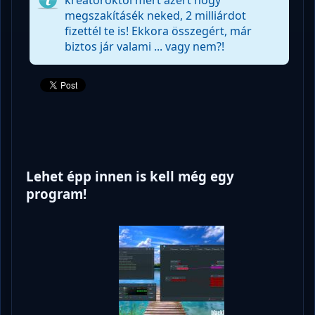
megszakításék neked, 2 milliárdot
fizettél te is! Ekkora összegért, már
biztos jár valami ... vagy nem?!
Lehet épp innen is kell még egy
program!