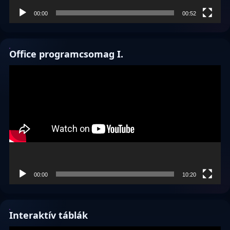
00:00
00:52
Office programcsomag I.
Videólejátszó
00:00
10:20
Interaktív táblák