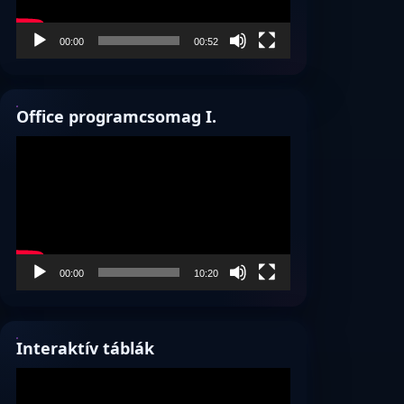
00:00
00:52
Office programcsomag I.
Videólejátszó
00:00
10:20
Interaktív táblák
Videólejátszó