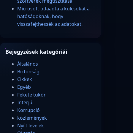
szoftverek megtisztítása
Microsoft odaadta a kulcsokat a
hatóságoknak, hogy
visszafejthessék az adatokat.
Bejegyzések kategóriái
Általános
Biztonság
Cikkek
Egyéb
Fekete tükör
Interjú
Korrupció
közlemények
Nyílt levelek