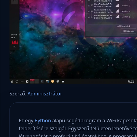
Szerző:
Adminisztrátor
Ez egy
Python
alapú segédprogram a WiFi kapcsolati
felderítésére szolgál. Egyszerű felületen lehetővé t
létrehozását a preferált hálózatokhoz. A program k