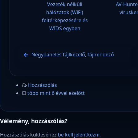
Vezeték nélküli
AV-Hunte
hálózatok (WiFi)
víruske
feltérképezésére és
WIDS egyben
Négypaneles fájlkezelő, fájlrendező
Hozzászólás
több mint 6 évvel ezelőtt
Vélemény, hozzászólás?
Hozzászólás küldéséhez
be kell jelentkezni
.