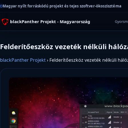
Magyar nyílt forráskódú projekt és tejes szoftver-ökoszisztéma
blackPanther Projekt - Magyarország
Gyorsm
Felderítőeszköz vezeték nélküli hálóz
blackPanther Projekt
›
Felderítőeszköz vezeték nélküli háló