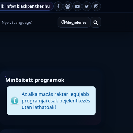
il: info@blackpanther.hu
Nyelv (Language)
Megjelenés
Minősített programok
Az alkalmazás raktár legújabb
programjai csak bejelentkezés
után láthatóak!