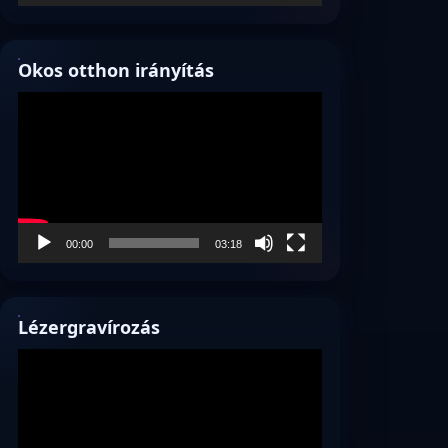
Okos otthon irányítás
Videólejátszó
00:00
03:18
Lézergravírozás
Videólejátszó