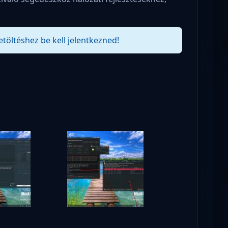
etöltéshez be kell jelentkezned!
!