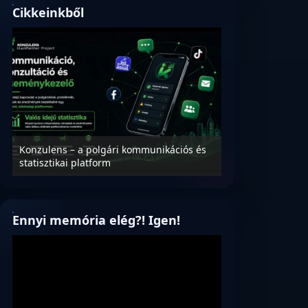
Cikkeinkből
Konzulens – a polgári kommunikációs és
Nyílt levél Tanác
statisztikai platform
az oktatás és füg
Ennyi memória elég?! Igen!
Videólejátszó