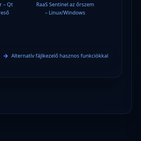
r – Qt
RaaS Sentinel az őrszem
reső
– Linux/Windows
Alternatív fájlkezelő hasznos funkciókkal