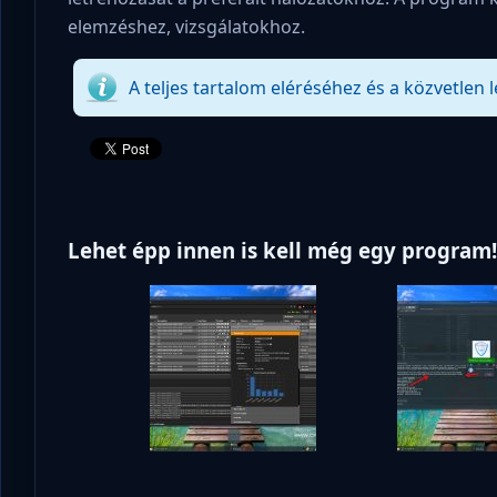
elemzéshez, vizsgálatokhoz.
A teljes tartalom eléréséhez és a közvetlen l
Lehet épp innen is kell még egy program