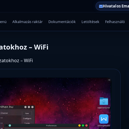
Hivatalos Ema
enü
Alkalmazás raktár
Dokumentációk
Letöltések
Felhasználó
atokhoz – WiFi
zatokhoz – WiFi