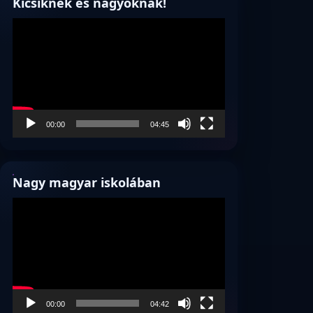
Kicsiknek és nagyoknak!
Videólejátszó
00:00
04:45
Nagy magyar iskolában
Videólejátszó
00:00
04:42