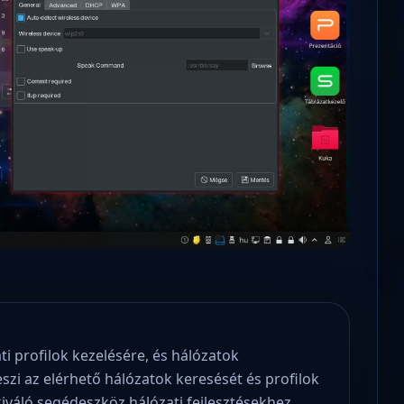
Microsoft odaadta a kulcsokat a
hatóságoknak, hogy visszafejthessék az
adatokat.
 profilok kezelésére, és hálózatok
eszi az elérhető hálózatok keresését és profilok
iváló segédeszköz hálózati fejlesztésekhez,