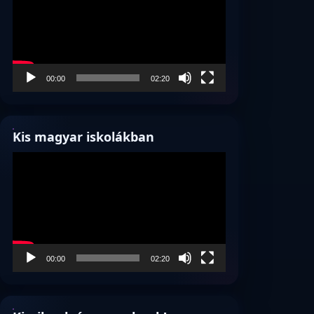
00:00
02:20
Kis magyar iskolákban
Videólejátszó
00:00
02:20