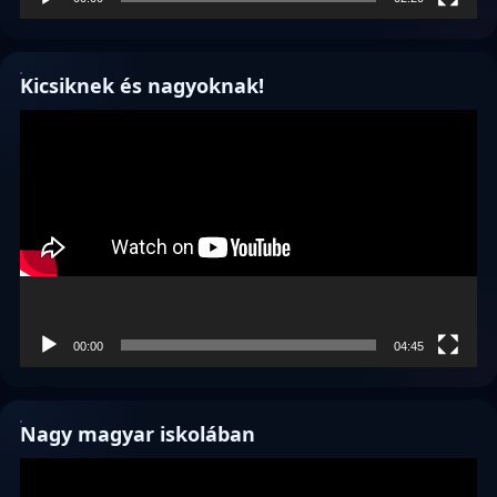
Kicsiknek és nagyoknak!
Videólejátszó
00:00
04:45
Nagy magyar iskolában
Videólejátszó