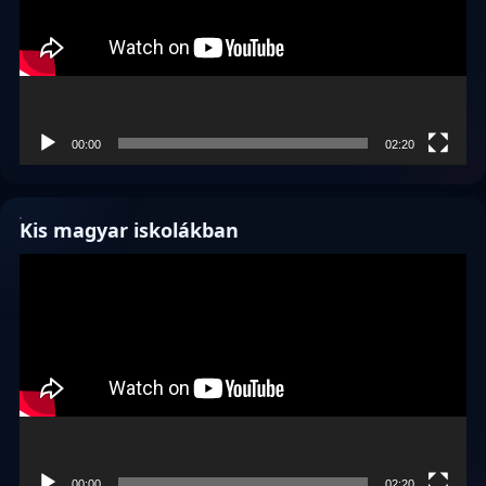
00:00
02:20
Kis magyar iskolákban
Videólejátszó
00:00
02:20