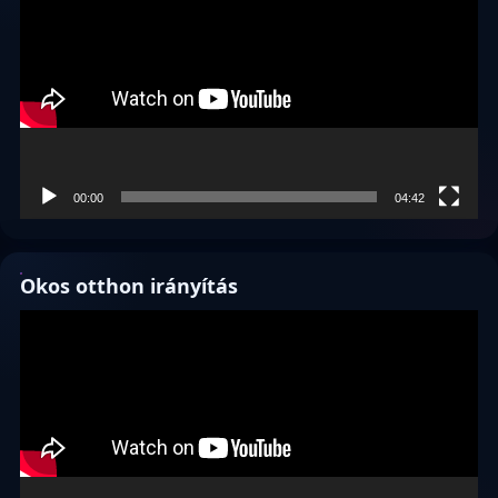
00:00
04:42
Okos otthon irányítás
Videólejátszó