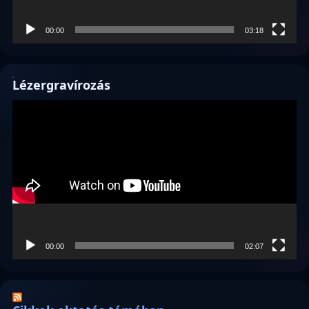
00:00
03:18
Lézergravírozás
Videólejátszó
00:00
02:07