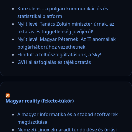
Konzulens – a polgári kommunikációs és
statisztikai platform
Nyílt levél Tanács Zoltán miniszter úrnak, az
oktatás és függetlenség jövőjéről!
Nyílt levél Magyar Péternek: Az IT anomáliák
polgárháborúhoz vezethetnek!
Elindult a felhőszolgáltatásunk, a Sky!
GVH állásfoglalás és tájékoztatás
Magyar reality (fekete-tükör)
A magyar informatika és a szabad szoftverek
megtisztítása
Nemzeti-Linux elmaradt tündöklése és óriási