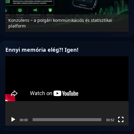
Konzulens – a polgári kommunikációs és statisztikai
N
platform
f
Ennyi memória elég?! Igen!
Videólejátszó
00:00
00:52