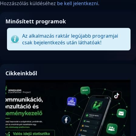
Hozzászólás küldéséhez
be kell jelentkezni
.
Minősített programok
Az alkalmazás raktár legújabb programjai
csak bejelentkezés után láthatóak!
Cikkeinkből