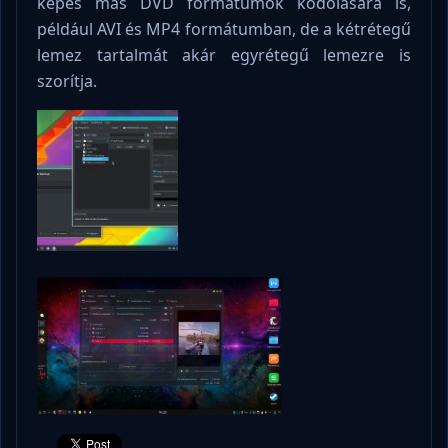
képes más DVD formátumok kódolására is,
például AVI és MP4 formátumban, de a kétrétegű
lemez tartalmát akár egyrétegű lemezre is
szorítja.