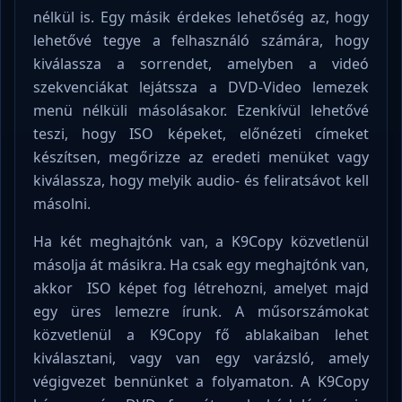
nélkül is. Egy másik érdekes lehetőség az, hogy
lehetővé tegye a felhasználó számára, hogy
kiválassza a sorrendet, amelyben a videó
szekvenciákat lejátssza a DVD-Video lemezek
menü nélküli másolásakor. Ezenkívül lehetővé
teszi, hogy ISO képeket, előnézeti címeket
készítsen, megőrizze az eredeti menüket vagy
kiválassza, hogy melyik audio- és feliratsávot kell
másolni.
Ha két meghajtónk van, a K9Copy közvetlenül
másolja át másikra. Ha csak egy meghajtónk van,
akkor ISO képet fog létrehozni, amelyet majd
egy üres lemezre írunk. A műsorszámokat
közvetlenül a K9Copy fő ablakaiban lehet
kiválasztani, vagy van egy varázsló, amely
végigvezet bennünket a folyamaton. A K9Copy