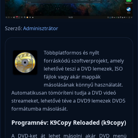
Szerző:
Adminisztrátor
Többplatformos és nyílt
forráskódú szoftverprojekt, amely
lehetővé teszi a DVD lemezek, ISO
fájlok vagy akár mappák
másolásának könnyű használatát.
Automatikusan tömöríteni tudja a DVD videó
streameket, lehetővé téve a DVD9 lemezek DVD5
formátumba másolását.
Programnév: K9Copy Reloaded (k9copy)
A DVD-ket át lehet másolni akár DVD menü