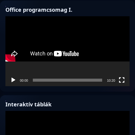
Office programcsomag I.
Videólejátszó
00:00
10:20
Interaktív táblák
Videólejátszó