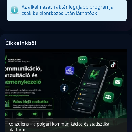
Az alkalmazás raktár legújabb programjai
csak bejelentkezés után láthatóak!
Cikkeinkből
Konzulens – a polgári kommunikációs és statisztikai
N
platform
f