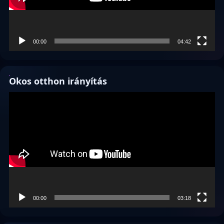
00:00
04:42
Okos otthon irányítás
Videólejátszó
00:00
03:18