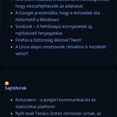
hogy visszafejthessék az adatokat.
A Google prezentálta, hogy a évtizedek óta
feltörhető a Windows!
VoidLink – A felhőalapú környezetek új,
rejtőzködő fenyegetése
Firefox a biztonság ékköve? Nem!
A Linux alapú rendszerek rémálma is kezdetét
vette?!
Sajtóhírek
Konzulens – a polgári kommunikációs és
statisztikai platform
Nyílt levél Tanács Zoltán miniszter úrnak, az