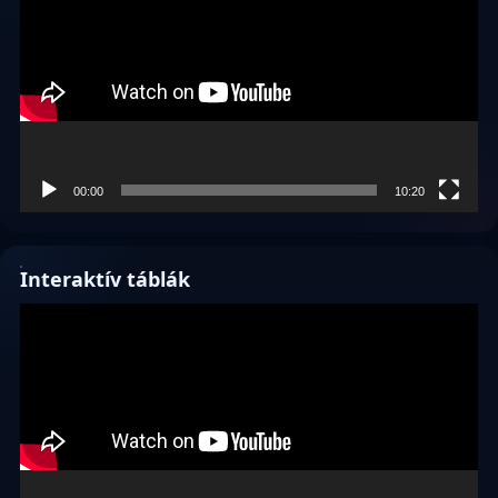
00:00
10:20
Interaktív táblák
Videólejátszó