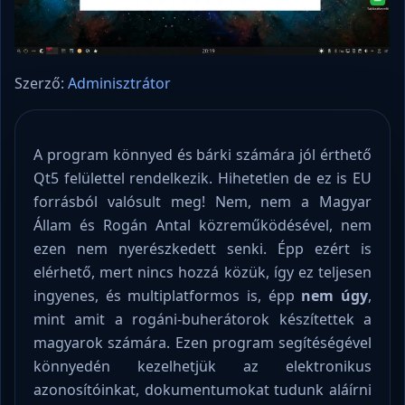
Szerző:
Adminisztrátor
A program könnyed és bárki számára jól érthető
Qt5 felülettel rendelkezik. Hihetetlen de ez is EU
forrásból valósult meg! Nem, nem a Magyar
Állam és Rogán Antal közreműködésével, nem
ezen nem nyerészkedett senki. Épp ezért is
elérhető, mert nincs hozzá közük, így ez teljesen
ingyenes, és multiplatformos is, épp
nem úgy
,
mint amit a rogáni-buherátorok készítettek a
magyarok számára. Ezen program segítéségével
könnyedén kezelhetjük az elektronikus
azonosítóinkat, dokumentumokat tudunk aláírni