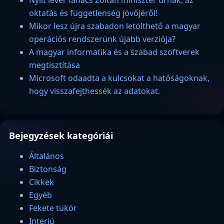
Nyílt levél Tanács Zoltán miniszter úrnak, az
oktatás és függetlenség jövőjéről!
Mikor lesz újra szabadon letölthető a magyar
operációs rendszerünk újabb verziója?
A magyar informatika és a szabad szoftverek
megtisztítása
Microsoft odaadta a kulcsokat a hatóságoknak,
hogy visszafejthessék az adatokat.
Bejegyzések kategóriái
Általános
Biztonság
Cikkek
Egyéb
Fekete tükör
Interjú