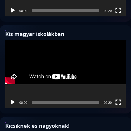
00:00
02:20
Kis magyar iskolákban
Videólejátszó
00:00
02:20
Kicsiknek és nagyoknak!