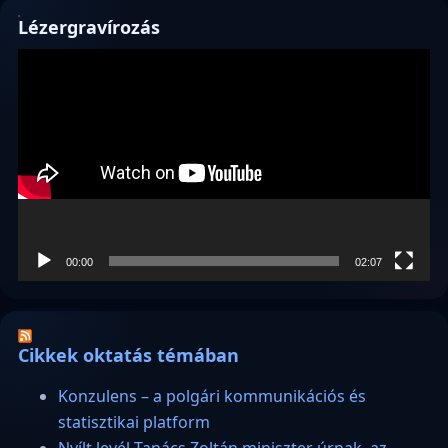
Lézergravírozás
Videólejátszó
00:00
02:07
Cikkek oktatás témában
Konzulens – a polgári kommunikációs és
statisztikai platform