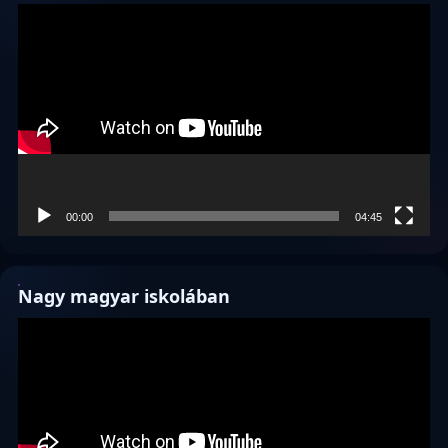
Videólejátszó
00:00
04:45
Nagy magyar iskolában
Videólejátszó