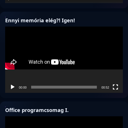
Ennyi memória elég?! Igen!
Videólejátszó
00:00
00:52
Office programcsomag I.
Videólejátszó