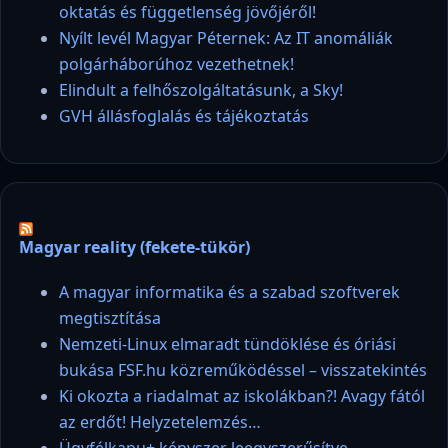
oktatás és függetlenség jövőjéről!
Nyílt levél Magyar Péternek: Az IT anomáliák
polgárháborúhoz vezethetnek!
Elindult a felhőszolgáltatásunk, a Sky!
GVH állásfoglalás és tájékoztatás
Magyar reality (fekete-tükör)
A magyar informatika és a szabad szoftverek
megtisztítása
Nemzeti-Linux elmaradt tündöklése és óriási
bukása FSF.hu közreműködéssel – visszatekintés
Ki okozta a riadalmat az iskolákban?! Avagy fától
az erdőt! Helyzetelemzés…