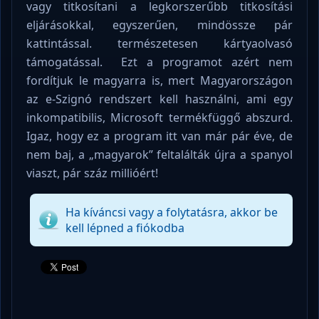
vagy titkosítani a legkorszerűbb titkosítási
eljárásokkal, egyszerűen, mindössze pár
kattintással. természetesen kártyaolvasó
támogatással. Ezt a programot azért nem
fordítjuk le magyarra is, mert Magyarországon
az e-Szignó rendszert kell használni, ami egy
inkompatibilis, Microsoft termékfüggő abszurd.
Igaz, hogy ez a program itt van már pár éve, de
nem baj, a „magyarok” feltalálták újra a spanyol
viaszt, pár száz millióért!
Ha kíváncsi vagy a folytatásra, akkor be
kell lépned a fiókodba