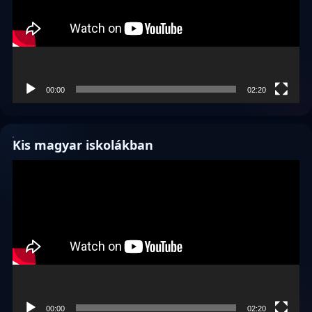
00:00
02:20
Kis magyar iskolákban
Videólejátszó
00:00
02:20