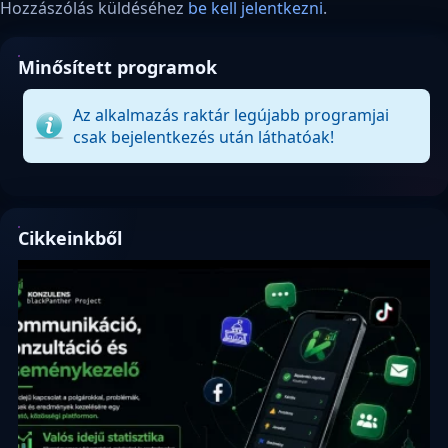
Hozzászólás küldéséhez
be kell jelentkezni
.
Minősített programok
Az alkalmazás raktár legújabb programjai
csak bejelentkezés után láthatóak!
Cikkeinkből