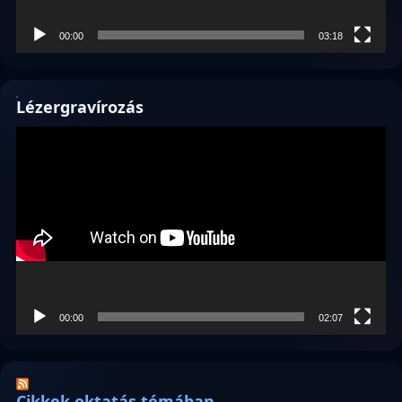
00:00
03:18
Lézergravírozás
Videólejátszó
00:00
02:07
Cikkek oktatás témában