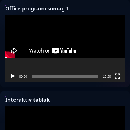
Office programcsomag I.
Videólejátszó
00:00
10:20
Interaktív táblák
Videólejátszó