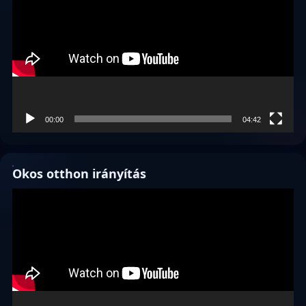
00:00
04:42
Okos otthon irányítás
Videólejátszó