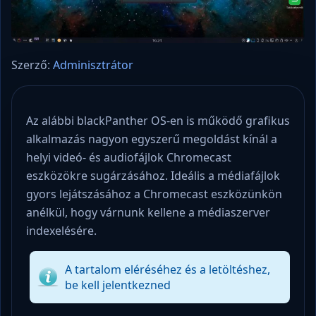
Szerző:
Adminisztrátor
Az alábbi blackPanther OS-en is működő grafikus
alkalmazás nagyon egyszerű megoldást kínál a
helyi videó- és audiofájlok Chromecast
eszközökre sugárzásához. Ideális a médiafájlok
gyors lejátszásához a Chromecast eszközünkön
anélkül, hogy várnunk kellene a médiaszerver
indexelésére.
A tartalom eléréséhez és a letöltéshez,
be kell jelentkezned