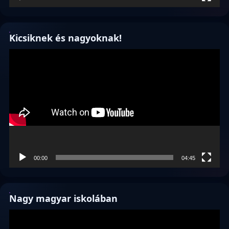
Kicsiknek és nagyoknak!
Videólejátszó
00:00
04:45
Nagy magyar iskolában
Videólejátszó