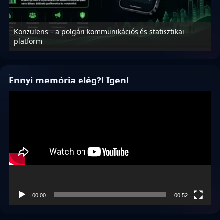
Konzulens – a polgári kommunikációs és statisztikai
N
platform
f
Ennyi memória elég?! Igen!
Videólejátszó
00:00
00:52