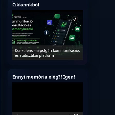
Cikkeinkből
Nyílt levél Tanác
essék
Konzulens – a polgári kommunikációs
úrnak, az oktatá
és statisztikai platform
jövőjéről!
Ennyi memória elég?! Igen!
Videólejátszó