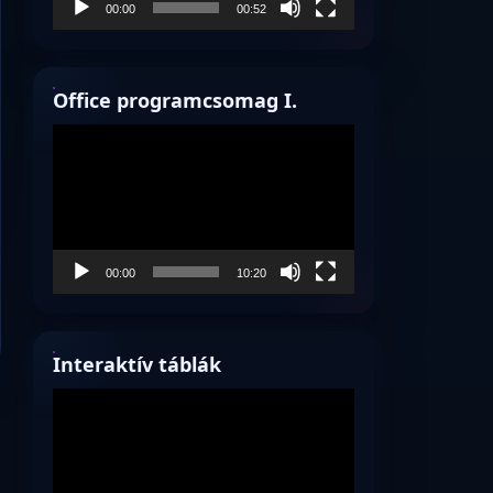
00:00
00:52
Office programcsomag I.
Videólejátszó
00:00
10:20
Interaktív táblák
Videólejátszó