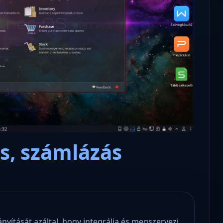
Microsoft odaadta a kulcsokat a
hatóságoknak, hogy visszafejth
az adatokat.
ás, számlázás
nyítását azáltal, hogy integrálja és megszervezi