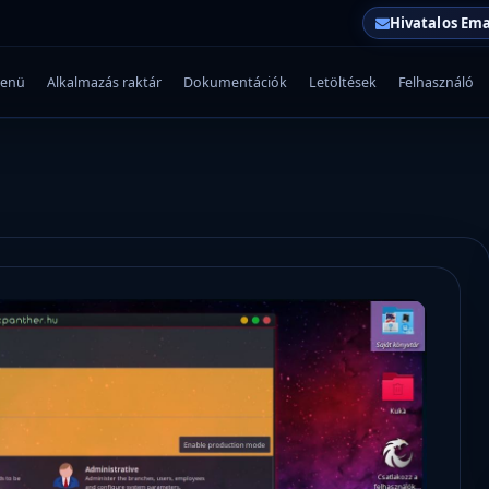
Hivatalos Ema
enü
Alkalmazás raktár
Dokumentációk
Letöltések
Felhasználó