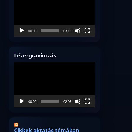
00:00
03:18
Lézergravírozás
Videólejátszó
00:00
02:07
Cikkek oktatás témában