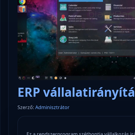
ERP vállalatirányít
Szerző:
Adminisztrátor
Ez a rendszerprogram szétbontja vállalkozás irá