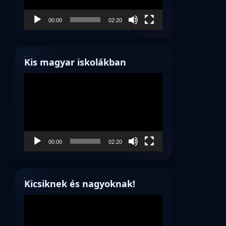
00:00
02:20
Kis magyar iskolákban
Videólejátszó
00:00
02:20
Kicsiknek és nagyoknak!
Videólejátszó