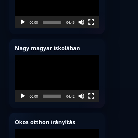
00:00
04:45
Nagy magyar iskolában
Videólejátszó
00:00
04:42
Okos otthon irányítás
Videólejátszó