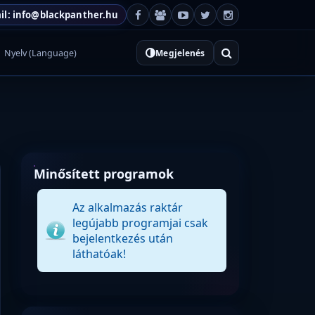
il: info@blackpanther.hu
Nyelv (Language)
Megjelenés
Minősített programok
Az alkalmazás raktár
legújabb programjai csak
bejelentkezés után
láthatóak!