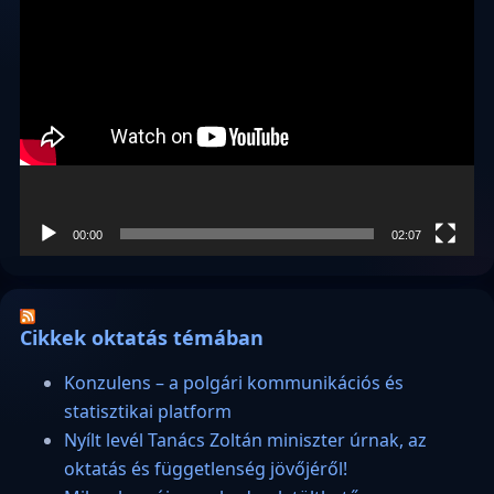
Videólejátszó
00:00
02:07
Cikkek oktatás témában
Konzulens – a polgári kommunikációs és
statisztikai platform
Nyílt levél Tanács Zoltán miniszter úrnak, az
oktatás és függetlenség jövőjéről!