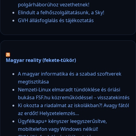
polgárháborúhoz vezethetnek!
Elindult a felhőszolgáltatásunk, a Sky!
GVH állásfoglalás és tájékoztatás
Magyar reality (fekete-tükör)
A magyar informatika és a szabad szoftverek
megtisztítása
Nemzeti-Linux elmaradt tündöklése és óriási
bukása FSF.hu közreműködéssel – visszatekintés
Ki okozta a riadalmat az iskolákban?! Avagy fától
az erdőt! Helyzetelemzés…
Ügyfélkapu+ kényszer leegyszerűsítve,
mobiltelefon vagy Windows nélkül!