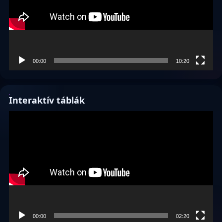
00:00
10:20
Interaktív táblák
Videólejátszó
00:00
02:20