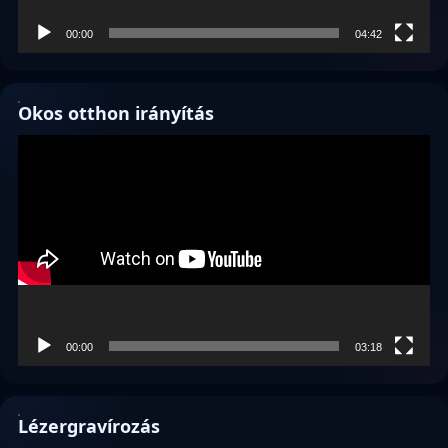
00:00
04:42
Okos otthon irányítás
Videólejátszó
00:00
03:18
Lézergravírozás