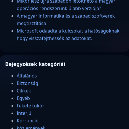
Mikor lesz újra szabadon letölthető a magyar
operációs rendszerünk újabb verziója?
A magyar informatika és a szabad szoftverek
megtisztítása
Microsoft odaadta a kulcsokat a hatóságoknak,
hogy visszafejthessék az adatokat.
Bejegyzések kategóriái
Általános
Biztonság
Cikkek
Egyéb
Fekete tükör
Interjú
Korrupció
közlemények