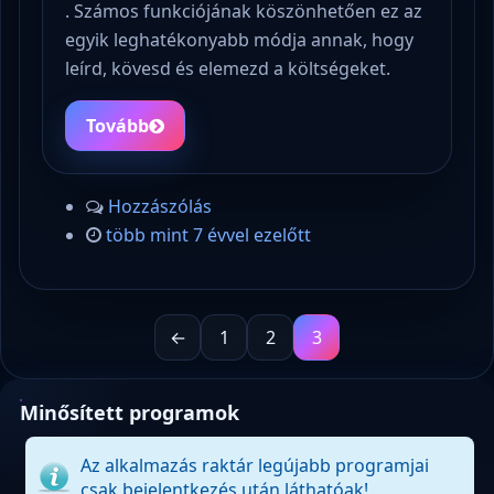
. Számos funkciójának köszönhetően ez az
egyik leghatékonyabb módja annak, hogy
leírd, kövesd és elemezd a költségeket.
Tovább
Hozzászólás
több mint 7 évvel ezelőtt
←
1
2
3
Minősített programok
Az alkalmazás raktár legújabb programjai
csak bejelentkezés után láthatóak!