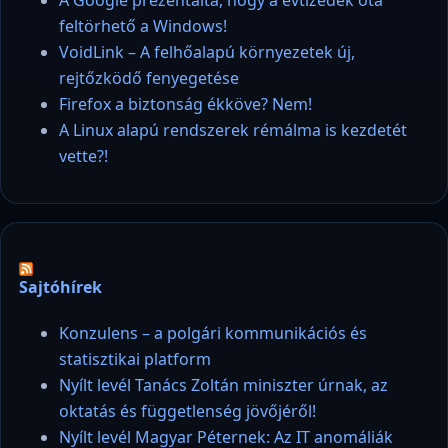
A Google prezentálta, hogy a évtizedek óta
feltörhető a Windows!
VoidLink – A felhőalapú környezetek új,
rejtőzködő fenyegetése
Firefox a biztonság ékköve? Nem!
A Linux alapú rendszerek rémálma is kezdetét
vette?!
Sajtóhírek
Konzulens – a polgári kommunikációs és
statisztikai platform
Nyílt levél Tanács Zoltán miniszter úrnak, az
oktatás és függetlenség jövőjéről!
Nyílt levél Magyar Péternek: Az IT anomáliák