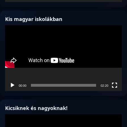
Kis magyar iskolákban
Videólejátszó
00:00
02:20
Kicsiknek és nagyoknak!
Videólejátszó