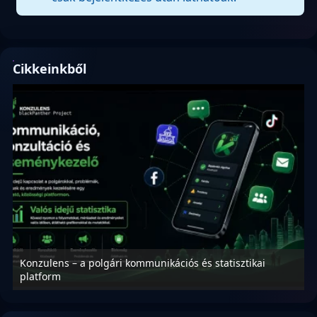
Cikkeinkből
Konzulens – a polgári kommunikációs és statisztikai
N
platform
f