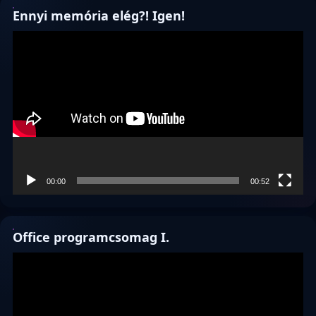
Ennyi memória elég?! Igen!
Videólejátszó
00:00
00:52
Office programcsomag I.
Videólejátszó