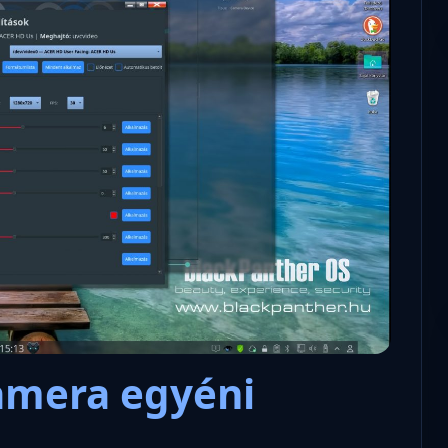
Microsoft odaadta a kulcsokat a
hatóságoknak, hogy visszafejth
az adatokat.
amera egyéni