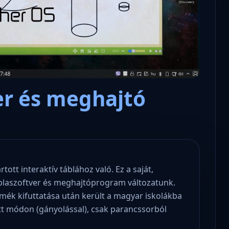
er és meghajtó
tt interaktív táblához való. Ez a saját,
blaszoftver és meghajtóprogram változatunk.
ék kifuttatása után került a magyar iskolákba
t módon (gányolással), csak parancssorból