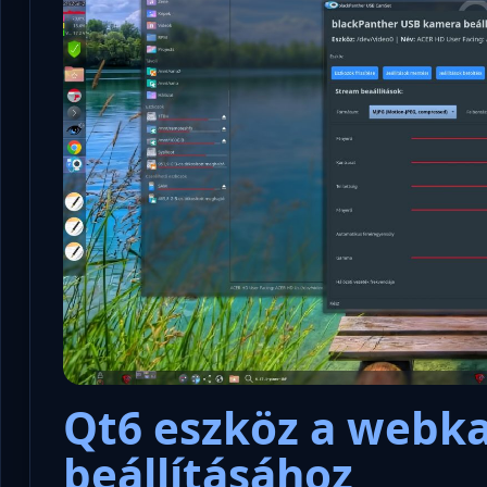
Qt6 eszköz a webk
beállításához