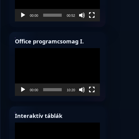
00:00
00:52
Office programcsomag I.
Videólejátszó
00:00
10:20
Interaktív táblák
Videólejátszó