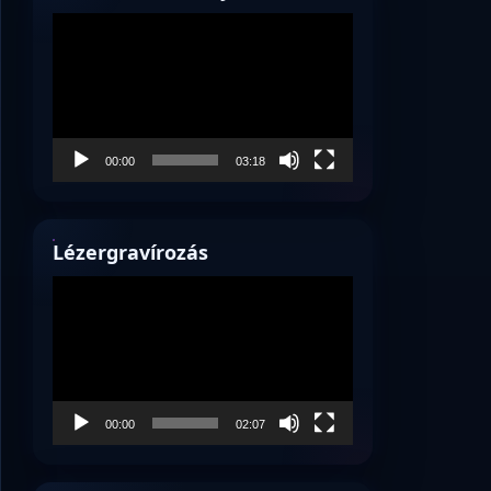
Videólejátszó
00:00
03:18
Lézergravírozás
Videólejátszó
00:00
02:07