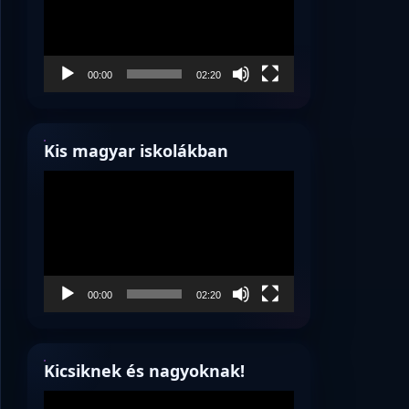
00:00
02:20
Kis magyar iskolákban
Videólejátszó
00:00
02:20
Kicsiknek és nagyoknak!
Videólejátszó