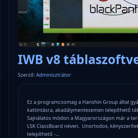
IWB v8 táblaszoftv
Szerző:
Adminisztrátor
Ez a programcsomag a Hanshin Group által gyárto
kattintásra, akadálymentesemen telepíthető tá
Sajnálatos módon a Magyarországon már a term
LSK ClassBoard néven. Unortodox, kényszerítet
telepíthető -…