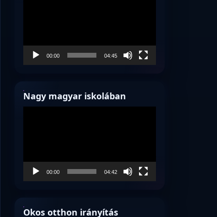
00:00
04:45
Nagy magyar iskolában
Videólejátszó
00:00
04:42
Okos otthon irányítás