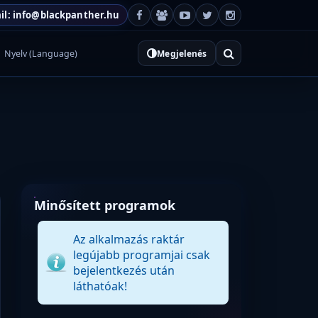
il: info@blackpanther.hu
Nyelv (Language)
Megjelenés
Minősített programok
Az alkalmazás raktár
legújabb programjai csak
bejelentkezés után
láthatóak!