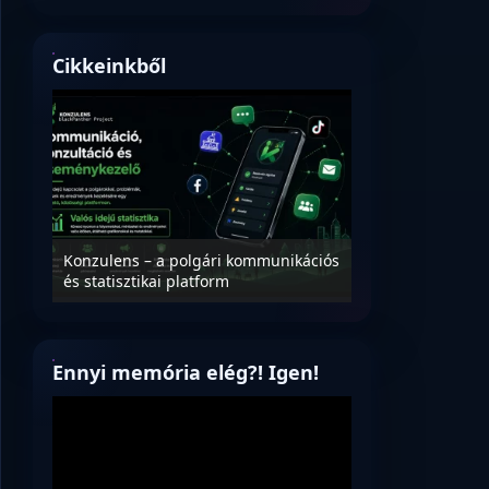
Cikkeinkből
Nyílt levél Tanác
essék
Konzulens – a polgári kommunikációs
úrnak, az oktatá
és statisztikai platform
jövőjéről!
Ennyi memória elég?! Igen!
Videólejátszó