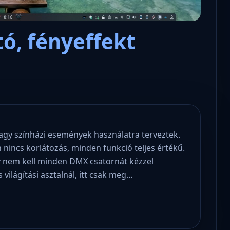
ó, fényeffekt
vagy színházi események használatra terveztek.
n nincs korlátozás, minden funkció teljes értékű.
hogy nem kell minden DMX csatornát kézzel
ilágítási asztalnál, itt csak meg…