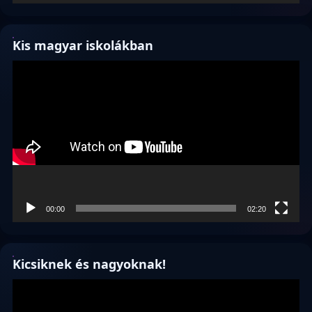
Kis magyar iskolákban
Videólejátszó
00:00
02:20
Kicsiknek és nagyoknak!
Videólejátszó