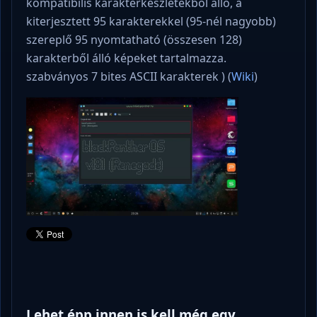
kompatibilis karakterkészletekből álló, a
kiterjesztett 95 karakterekkel (95-nél nagyobb)
szereplő 95 nyomtatható (összesen 128)
karakterből álló képeket tartalmazza.
szabványos 7 bites ASCII karakterek ) (
Wiki
)
Lehet épp innen is kell még egy