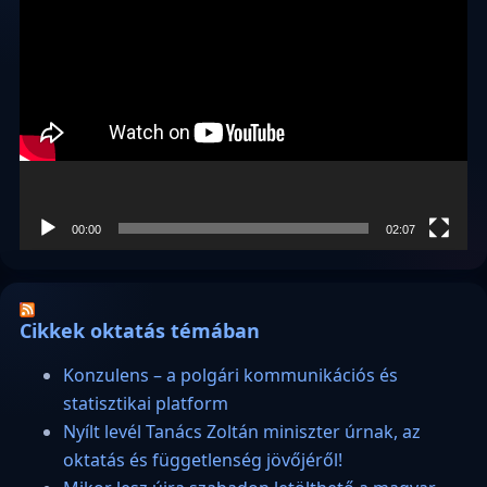
Videólejátszó
00:00
02:07
Cikkek oktatás témában
Konzulens – a polgári kommunikációs és
statisztikai platform
Nyílt levél Tanács Zoltán miniszter úrnak, az
oktatás és függetlenség jövőjéről!