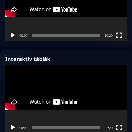
00:00
10:20
Interaktív táblák
Videólejátszó
00:00
02:20