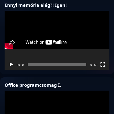
Ennyi memória elég?! Igen!
Videólejátszó
00:00
00:52
Office programcsomag I.
Videólejátszó