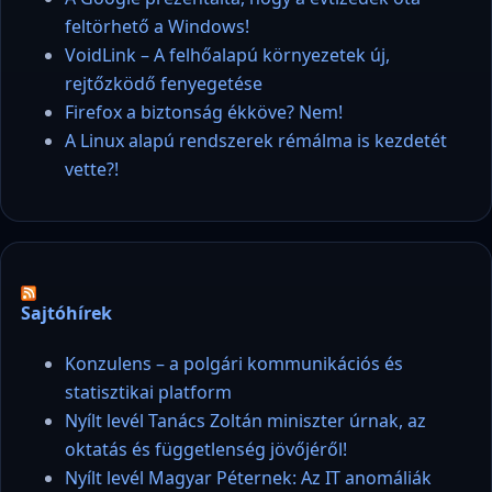
feltörhető a Windows!
VoidLink – A felhőalapú környezetek új,
rejtőzködő fenyegetése
Firefox a biztonság ékköve? Nem!
A Linux alapú rendszerek rémálma is kezdetét
vette?!
Sajtóhírek
Konzulens – a polgári kommunikációs és
statisztikai platform
Nyílt levél Tanács Zoltán miniszter úrnak, az
oktatás és függetlenség jövőjéről!
Nyílt levél Magyar Péternek: Az IT anomáliák