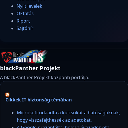
Nyílt levelek
Oktatás
Riport
Sajtóhír
blackPanther Projekt
A blackPanther Projekt központi portálja.
Cikkek IT biztonság témában
Microsoft odaadta a kulcsokat a hatóságoknak,
hogy visszafejthessék az adatokat.
A Google prezentálta, hogy a évtizedek óta