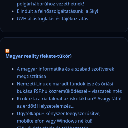
polgárháborúhoz vezethetnek!
Elindult a felhőszolgáltatásunk, a Sky!
GVH állásfoglalás és tájékoztatás
Magyar reality (fekete-tükör)
A magyar informatika és a szabad szoftverek
megtisztítása
Nemzeti-Linux elmaradt tündöklése és óriási
bukása FSF.hu közreműködéssel – visszatekintés
Ki okozta a riadalmat az iskolákban?! Avagy fától
az erdőt! Helyzetelemzés…
Ügyfélkapu+ kényszer leegyszerűsítve,
mobiltelefon vagy Windows nélkül!