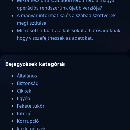
Mikor lesz újra szabadon letölthető a magyar
operációs rendszerünk újabb verziója?
A magyar informatika és a szabad szoftverek
megtisztítása
Microsoft odaadta a kulcsokat a hatóságoknak,
hogy visszafejthessék az adatokat.
Bejegyzések kategóriái
Általános
Biztonság
Cikkek
Egyéb
Fekete tükör
Interjú
Korrupció
közlemények