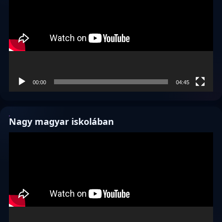
00:00
04:45
Nagy magyar iskolában
Videólejátszó