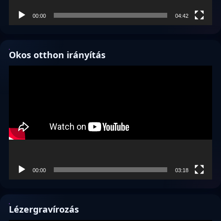
00:00
04:42
Okos otthon irányítás
Videólejátszó
00:00
03:18
Lézergravírozás