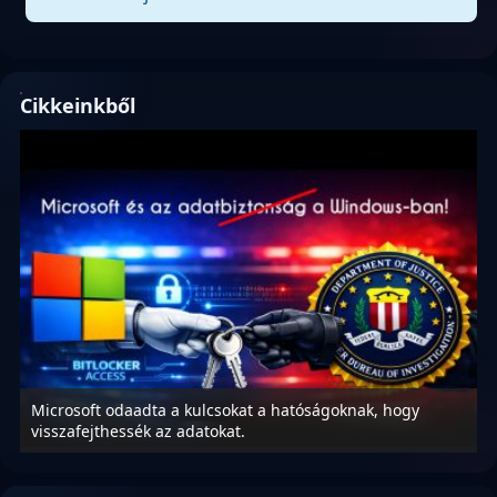
Cikkeinkből
Microsoft odaadta a kulcsokat a hatóságoknak, hogy
K
visszafejthessék az adatokat.
p