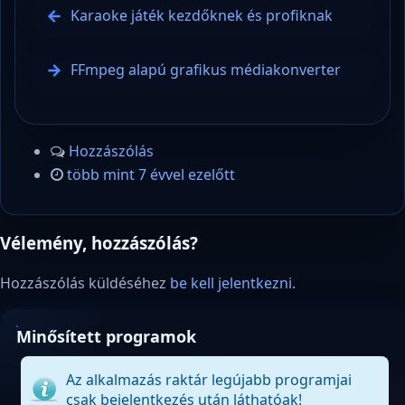
Karaoke játék kezdőknek és profiknak
FFmpeg alapú grafikus médiakonverter
Hozzászólás
több mint 7 évvel ezelőtt
Vélemény, hozzászólás?
Hozzászólás küldéséhez
be kell jelentkezni
.
Minősített programok
Az alkalmazás raktár legújabb programjai
csak bejelentkezés után láthatóak!