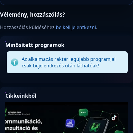
Vélemény, hozzászólás?
Hozzászólás küldéséhez
be kell jelentkezni
.
Minősített programok
Az alkalmazás raktár legújabb programjai
csak bejelentkezés után láthatóak!
Cikkeinkből