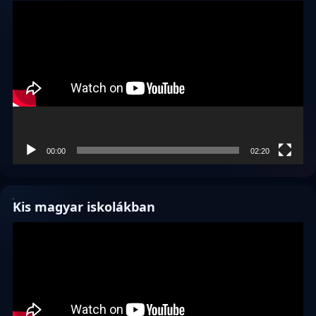
Videólejátszó
00:00
02:20
Kis magyar iskolákban
Videólejátszó