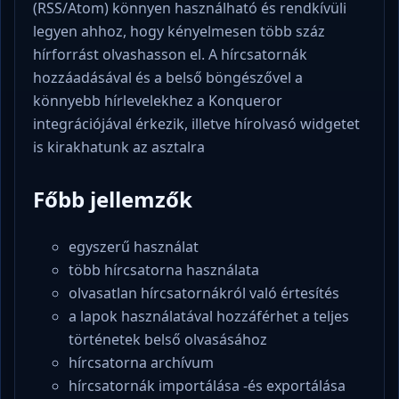
(RSS/Atom) könnyen használható és rendkívüli
legyen ahhoz, hogy kényelmesen több száz
hírforrást olvashasson el. A hírcsatornák
hozzáadásával és a belső böngészővel a
könnyebb hírlevelekhez a Konqueror
integrációjával érkezik, illetve hírolvasó widgetet
is kirakhatunk az asztalra
Főbb jellemzők
egyszerű használat
több hírcsatorna használata
olvasatlan hírcsatornákról való értesítés
a lapok használatával hozzáférhet a teljes
történetek belső olvasásához
hírcsatorna archívum
hírcsatornák importálása -és exportálása