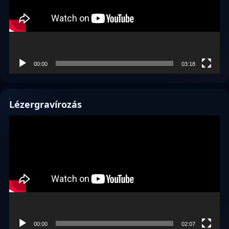
00:00
03:18
Lézergravírozás
Videólejátszó
00:00
02:07