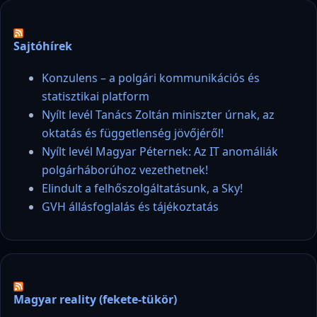
Sajtóhírek
Konzulens – a polgári kommunikációs és
statisztikai platform
Nyílt levél Tanács Zoltán miniszter úrnak, az
oktatás és függetlenség jövőjéről!
Nyílt levél Magyar Péternek: Az IT anomáliák
polgárháborúhoz vezethetnek!
Elindult a felhőszolgáltatásunk, a Sky!
GVH állásfoglalás és tájékoztatás
Magyar reality (fekete-tükör)