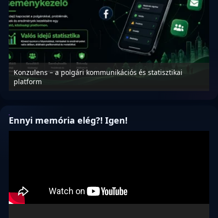
Konzulens – a polgári kommunikációs és statisztikai
N
platform
f
Ennyi memória elég?! Igen!
Videólejátszó