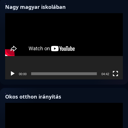
Nagy magyar iskolában
Videólejátszó
00:00
04:42
Okos otthon irányítás
Videólejátszó