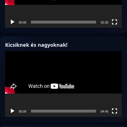
00:00
02:20
Kicsiknek és nagyoknak!
Videólejátszó
00:00
04:45