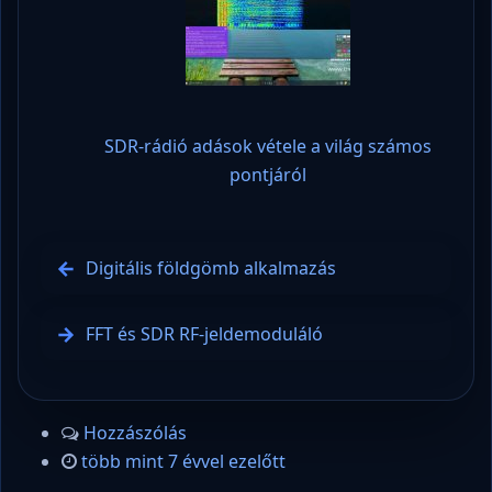
SDR-rádió adások vétele a világ számos
pontjáról
Digitális földgömb alkalmazás
FFT és SDR RF-jeldemoduláló
Hozzászólás
több mint 7 évvel ezelőtt