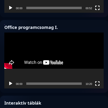
00:00
00:52
Office programcsomag I.
Videólejátszó
00:00
10:20
Interaktív táblák