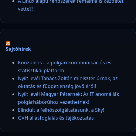
A Linux alapú rendszerek rémálma is kezdetét
vette?!
Sajtóhírek
Konzulens – a polgári kommunikációs és
statisztikai platform
Nyílt levél Tanács Zoltán miniszter úrnak, az
oktatás és függetlenség jövőjéről!
Nyílt levél Magyar Péternek: Az IT anomáliák
polgárháborúhoz vezethetnek!
Elindult a felhőszolgáltatásunk, a Sky!
GVH állásfoglalás és tájékoztatás