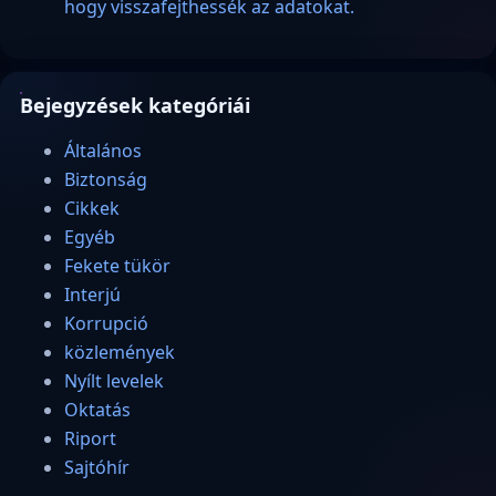
hogy visszafejthessék az adatokat.
Bejegyzések kategóriái
Általános
Biztonság
Cikkek
Egyéb
Fekete tükör
Interjú
Korrupció
közlemények
Nyílt levelek
Oktatás
Riport
Sajtóhír