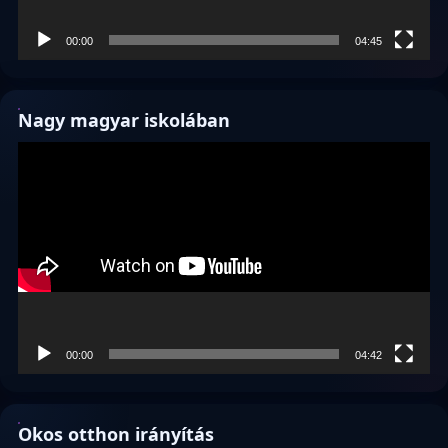
00:00
04:45
Nagy magyar iskolában
Videólejátszó
00:00
04:42
Okos otthon irányítás