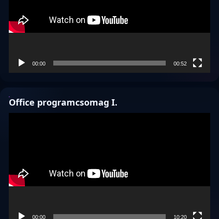
00:00
00:52
Office programcsomag I.
Videólejátszó
00:00
10:20