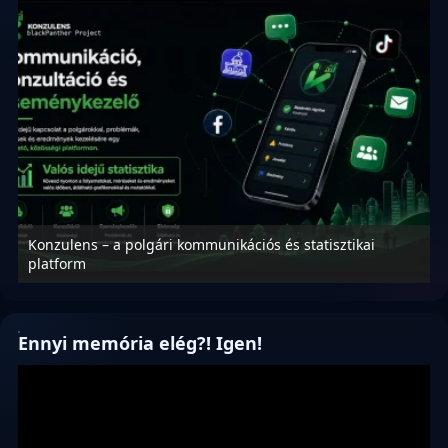
Konzulens – a polgári kommunikációs és statisztikai
N
platform
f
Ennyi memória elég?! Igen!
Videólejátszó