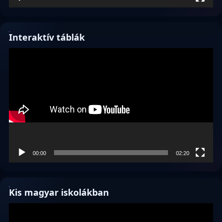
Interaktív táblák
Videólejátszó
00:00
02:20
Kis magyar iskolákban
Videólejátszó