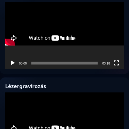
Videólejátszó
00:00
03:18
Lézergravírozás
Videólejátszó