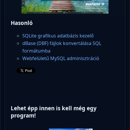
Hasonló
SQLite grafikus adatbázis kezelő
dBase (DBF) fájlok konvertálása SQL
formátumba
Webfelületű MySQL adminisztráció
Lehet épp innen is kell még egy
program!