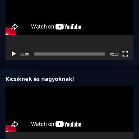
00:00
02:20
Kicsiknek és nagyoknak!
Videólejátszó