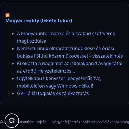
Magyar reality (fekete-tükör)
A magyar informatika és a szabad szoftverek
megtisztítása
Nemzeti-Linux elmaradt tündöklése és óriási
bukása FSF.hu közreműködéssel – visszatekintés
Ki okozta a riadalmat az iskolákban?! Avagy fától
az erdőt! Helyzetelemzés…
Ügyfélkapu+ kényszer leegyszerűsítve,
mobiltelefon vagy Windows nélkül!
GVH állásfoglalás és tájékoztatás
© 2026 blackPanther Projekt
Magyar fejlesztés · Nyílt technológiák · Közösség