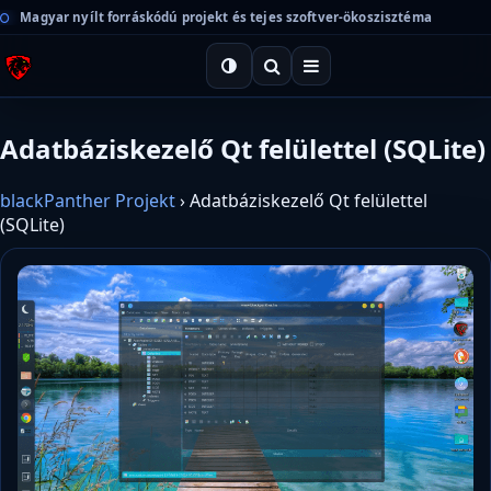
Magyar nyílt forráskódú projekt és tejes szoftver-ökoszisztéma
Adatbáziskezelő Qt felülettel (SQLite)
blackPanther Projekt
›
Adatbáziskezelő Qt felülettel
(SQLite)