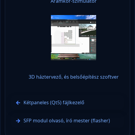
Áramkör-szimulátor
3D háztervező, és belsőépítész szoftver
Kétpaneles (Qt5) fájlkezelő
SFP modul olvasó, író mester (flasher)