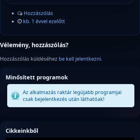
Hozzászólás
kb. 1 évvel ezelőtt
Vélemény, hozzászólás?
Hozzászólás küldéséhez
be kell jelentkezni
.
Minősített programok
Az alkalmazás raktár legújabb programjai
csak bejelentkezés után láthatóak!
Cikkeinkből