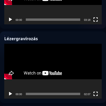
00:00
03:18
Lézergravírozás
Videólejátszó
00:00
02:07