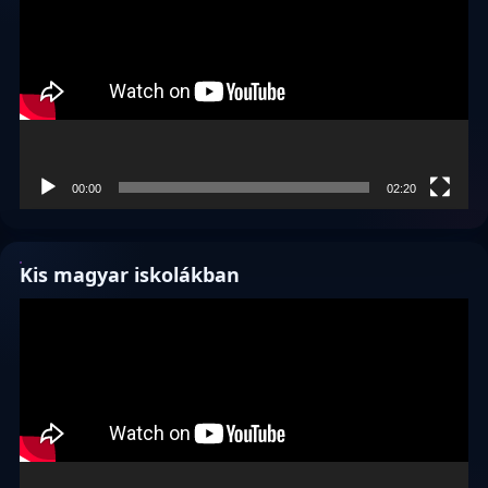
00:00
02:20
Kis magyar iskolákban
Videólejátszó