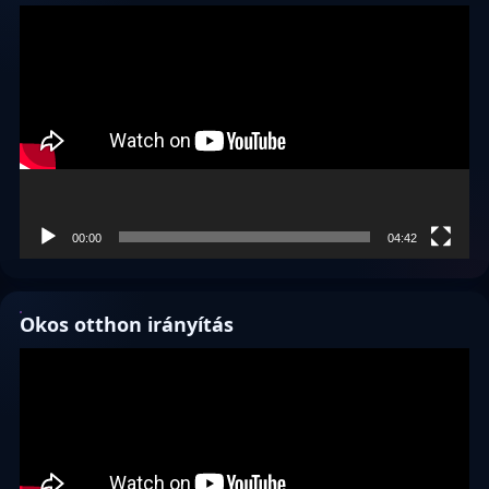
Videólejátszó
00:00
04:42
Okos otthon irányítás
Videólejátszó