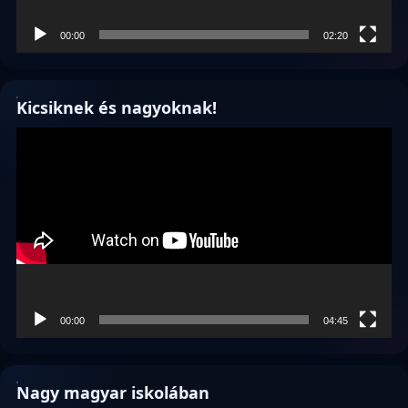
00:00
02:20
Kicsiknek és nagyoknak!
Videólejátszó
00:00
04:45
Nagy magyar iskolában