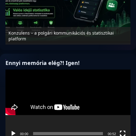
Konzulens – a polgári kommunikációs és statisztikai
N
platform
f
Ennyi memória elég?! Igen!
Videólejátszó
00:00
00:52