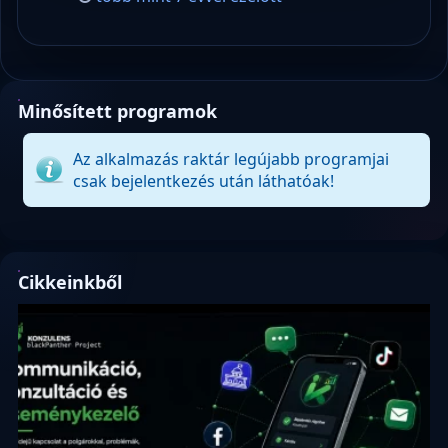
Minősített programok
Az alkalmazás raktár legújabb programjai
csak bejelentkezés után láthatóak!
Cikkeinkből