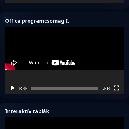
Office programcsomag I.
Videólejátszó
00:00
10:20
Interaktív táblák
Videólejátszó