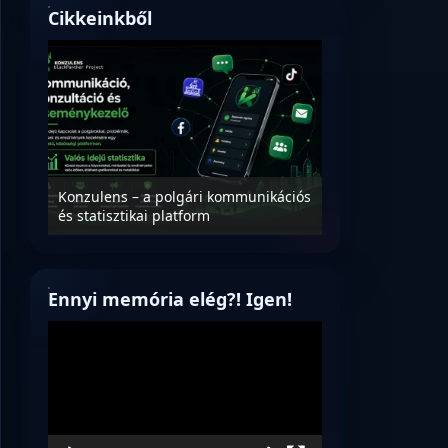
Cikkeinkből
Nyílt levél Tanác
essék
Konzulens – a polgári kommunikációs
úrnak, az oktatá
és statisztikai platform
jövőjéről!
Ennyi memória elég?! Igen!
Videólejátszó