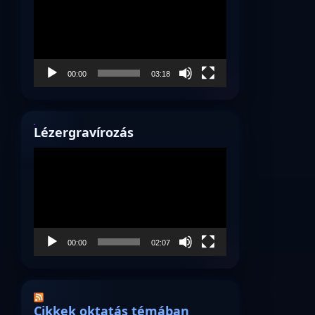
00:00
03:18
Lézergravírozás
Videólejátszó
00:00
02:07
Cikkek oktatás témában