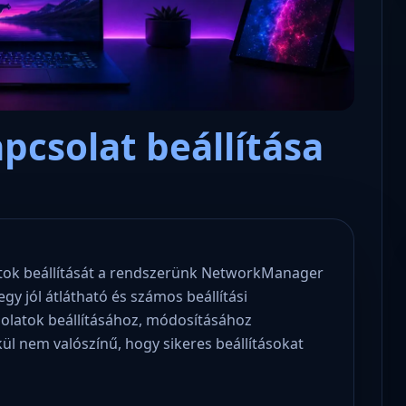
apcsolat beállítása
Microsoft odaadta a kulcsokat a
hatóságoknak, hogy visszafejth
az adatokat.
olatok beállítását a rendszerünk NetworkManager
egy jól átlátható és számos beállítási
csolatok beállításához, módosításához
ül nem valószínű, hogy sikeres beállításokat