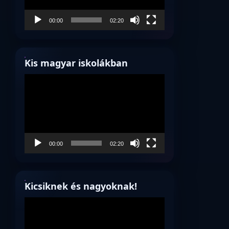
00:00
02:20
Kis magyar iskolákban
Videólejátszó
00:00
02:20
Kicsiknek és nagyoknak!
Videólejátszó