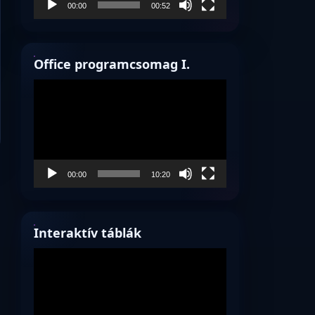
00:00
00:52
Office programcsomag I.
Videólejátszó
00:00
10:20
Interaktív táblák
Videólejátszó