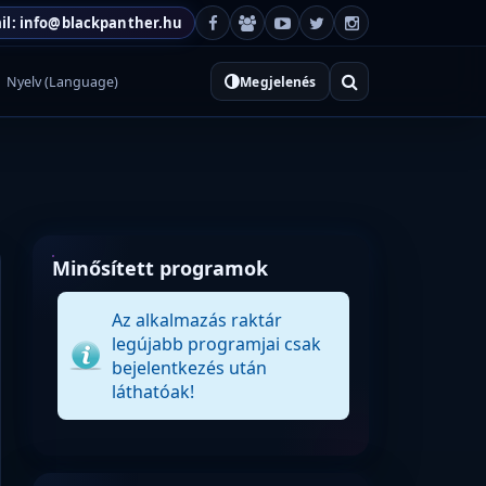
il: info@blackpanther.hu
Nyelv (Language)
Megjelenés
Minősített programok
Az alkalmazás raktár
legújabb programjai csak
bejelentkezés után
láthatóak!