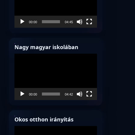
00:00
04:45
Nagy magyar iskolában
Videólejátszó
00:00
04:42
Okos otthon irányítás
Videólejátszó