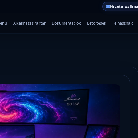
Hivatalos Ema
enü
Alkalmazás raktár
Dokumentációk
Letöltések
Felhasználó