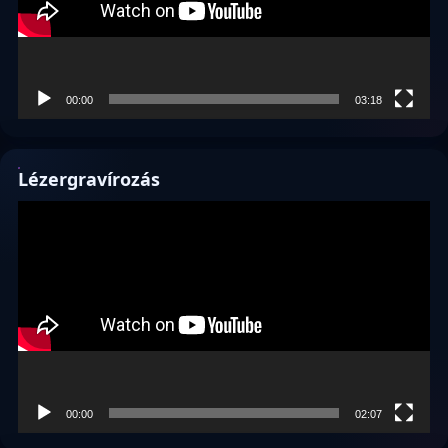
00:00
03:18
Lézergravírozás
Videólejátszó
00:00
02:07