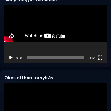
Videólejátszó
00:00
04:42
Okos otthon irányítás
Videólejátszó