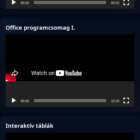
00:00
00:52
Office programcsomag I.
Videólejátszó
00:00
10:20
Interaktív táblák
Videólejátszó