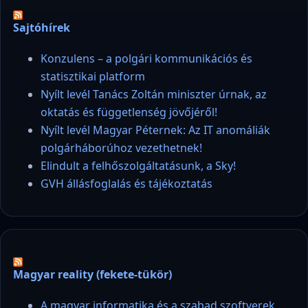
Sajtóhírek
Konzulens – a polgári kommunikációs és
statisztikai platform
Nyílt levél Tanács Zoltán miniszter úrnak, az
oktatás és függetlenség jövőjéről!
Nyílt levél Magyar Péternek: Az IT anomáliák
polgárháborúhoz vezethetnek!
Elindult a felhőszolgáltatásunk, a Sky!
GVH állásfoglalás és tájékoztatás
Magyar reality (fekete-tükör)
A magyar informatika és a szabad szoftverek