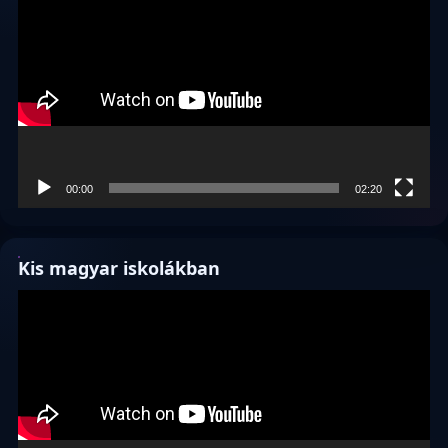
00:00
02:20
Kis magyar iskolákban
Videólejátszó