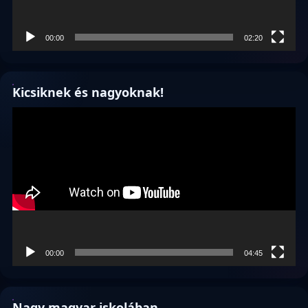
00:00
02:20
Kicsiknek és nagyoknak!
Videólejátszó
00:00
04:45
Nagy magyar iskolában