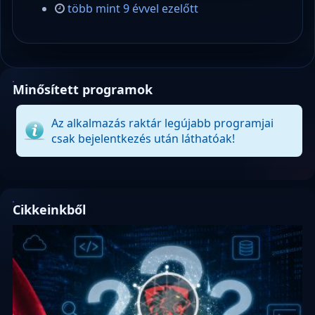
több mint 9 évvel ezelőtt
Minősített programok
Az alkalmazás raktár legújabb programjai
csak bejelentkezés után láthatóak!
Cikkeinkből