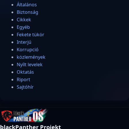
Általános
Biztonság
Cikkek
Egyéb
Fekete tükör
Interjú
Korrupció
közlemények
Nyílt levelek
Oktatás
Riport
Sajtóhír
blackPanther Projekt