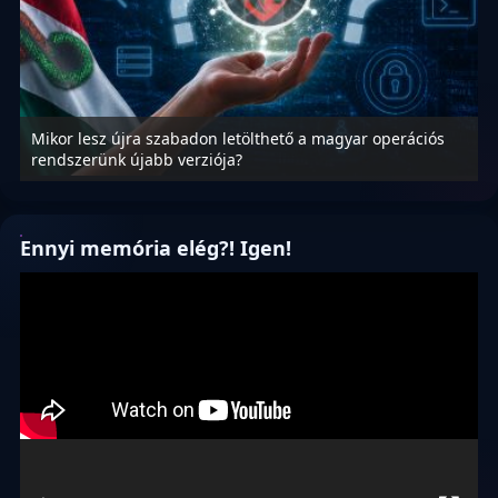
Mikor lesz újra szabadon letölthető a magyar operációs
A
rendszerünk újabb verziója?
m
Ennyi memória elég?! Igen!
Videólejátszó