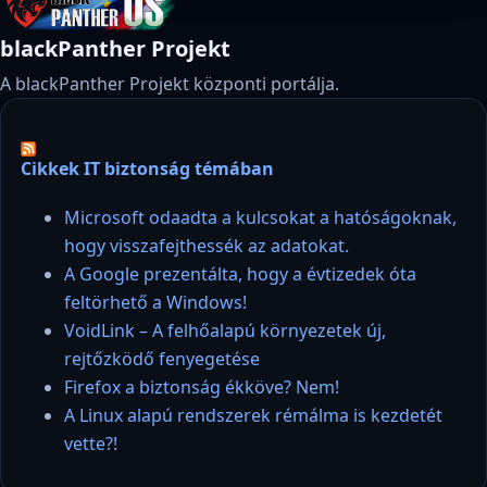
blackPanther Projekt
A blackPanther Projekt központi portálja.
Cikkek IT biztonság témában
Microsoft odaadta a kulcsokat a hatóságoknak,
hogy visszafejthessék az adatokat.
A Google prezentálta, hogy a évtizedek óta
feltörhető a Windows!
VoidLink – A felhőalapú környezetek új,
rejtőzködő fenyegetése
Firefox a biztonság ékköve? Nem!
A Linux alapú rendszerek rémálma is kezdetét
vette?!