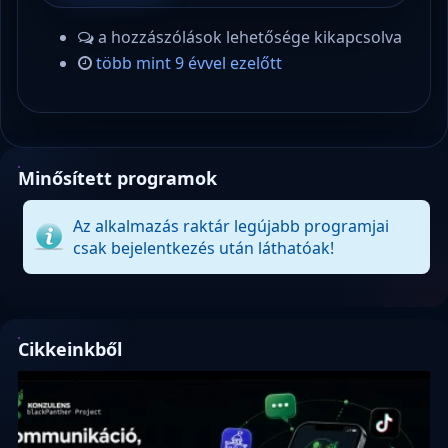
a hozzászólások lehetősége kikapcsolva
több mint 9 évvel ezelőtt
Minősített programok
Az alkalmazás raktár legújabb programjai
csak bejelentkezés után láthatóak!
Cikkeinkből