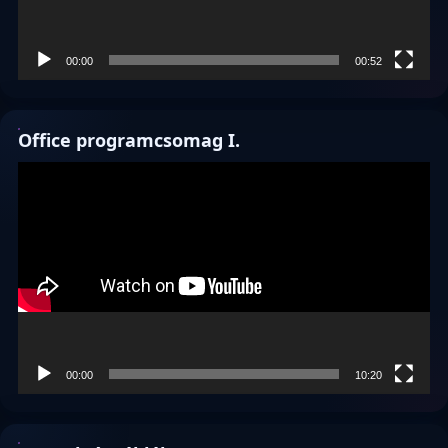
00:00
00:52
Office programcsomag I.
Videólejátszó
00:00
10:20