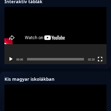
Interaktív táblák
Videólejátszó
00:00
02:20
Kis magyar iskolákban
Videólejátszó