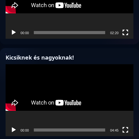
00:00
02:20
Kicsiknek és nagyoknak!
Videólejátszó
00:00
04:45