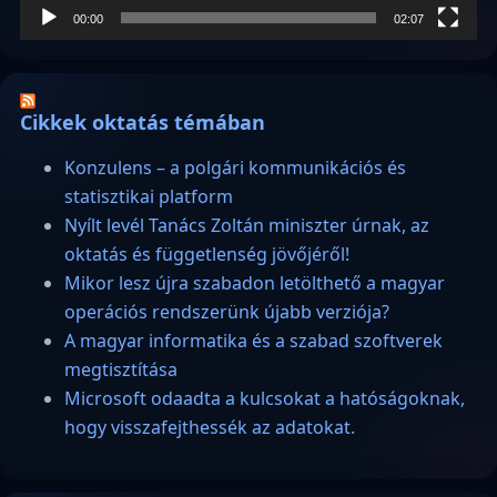
00:00
02:07
Cikkek oktatás témában
Konzulens – a polgári kommunikációs és
statisztikai platform
Nyílt levél Tanács Zoltán miniszter úrnak, az
oktatás és függetlenség jövőjéről!
Mikor lesz újra szabadon letölthető a magyar
operációs rendszerünk újabb verziója?
A magyar informatika és a szabad szoftverek
megtisztítása
Microsoft odaadta a kulcsokat a hatóságoknak,
hogy visszafejthessék az adatokat.