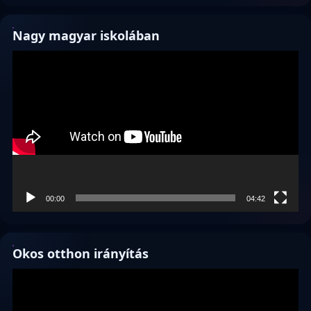
Nagy magyar iskolában
Videólejátszó
00:00
04:42
Okos otthon irányítás
Videólejátszó