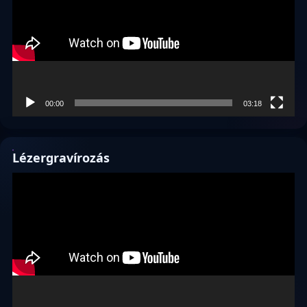
00:00
03:18
Lézergravírozás
Videólejátszó