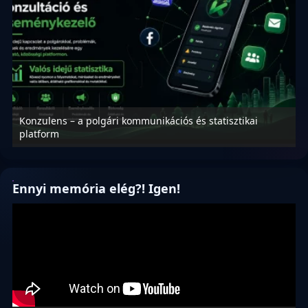
Konzulens – a polgári kommunikációs és statisztikai
N
platform
f
Ennyi memória elég?! Igen!
Videólejátszó