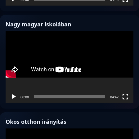
Nagy magyar iskolában
Videólejátszó
00:00
04:42
Okos otthon irányítás
Videólejátszó