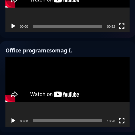
00:00
00:52
Office programcsomag I.
Videólejátszó
00:00
10:20