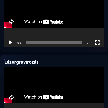
00:00
03:18
Lézergravírozás
Videólejátszó