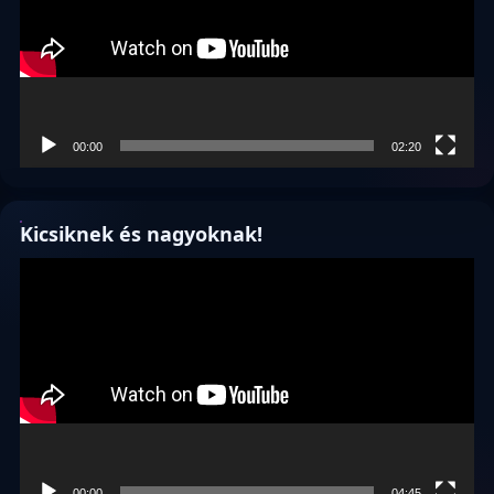
00:00
02:20
Kicsiknek és nagyoknak!
Videólejátszó
00:00
04:45