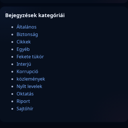
Bejegyzések kategóriái
Általános
Biztonság
Cikkek
Egyéb
Fekete tükör
Interjú
Korrupció
közlemények
Nyílt levelek
Oktatás
Riport
Sajtóhír