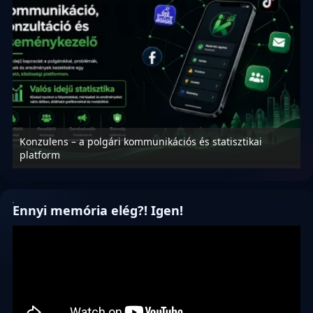
Konzulens – a polgári kommunikációs és statisztikai
N
platform
f
Ennyi memória elég?! Igen!
Videólejátszó