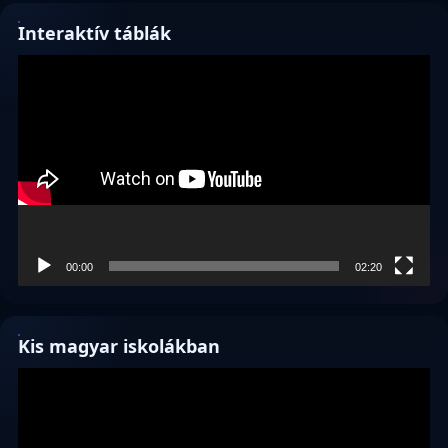
Interaktív táblák
Videólejátszó
00:00
02:20
Kis magyar iskolákban
Videólejátszó