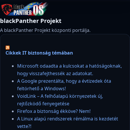
blackPanther Projekt
A blackPanther Projekt központi portálja.
Cikkek IT biztonság témában
Microsoft odaadta a kulcsokat a hatóságoknak,
hogy visszafejthessék az adatokat.
A Google prezentálta, hogy a évtizedek óta
feltörhető a Windows!
VoidLink – A felhőalapú környezetek új,
rejtőzködő fenyegetése
Firefox a biztonság ékköve? Nem!
A Linux alapú rendszerek rémálma is kezdetét
vette?!