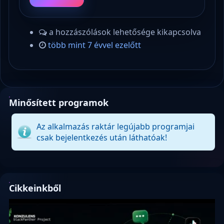
a hozzászólások lehetősége kikapcsolva
több mint 7 évvel ezelőtt
Minősített programok
Az alkalmazás raktár legújabb programjai
csak bejelentkezés után láthatóak!
Cikkeinkből