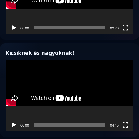
00:00
02:20
Kicsiknek és nagyoknak!
Videólejátszó
00:00
04:45