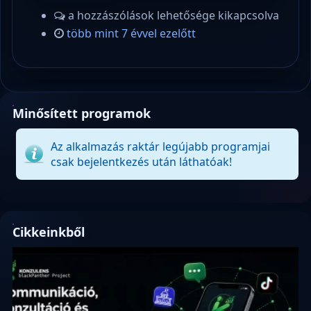
a hozzászólások lehetősége kikapcsolva
több mint 7 évvel ezelőtt
Minősített programok
Az alkalmazás raktár legújabb programjai
csak bejelentkezés után láthatóak!
Cikkeinkből