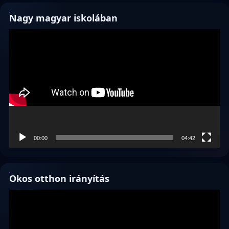
Nagy magyar iskolában
Videólejátszó
00:00
04:42
Okos otthon irányítás
Videólejátszó