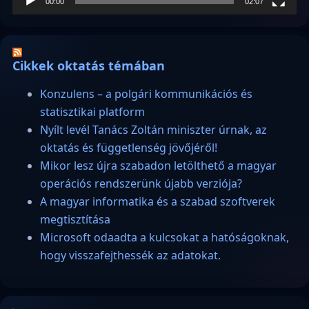
00:00
02:07
Cikkek oktatás témában
Konzulens – a polgári kommunikációs és
statisztikai platform
Nyílt levél Tanács Zoltán miniszter úrnak, az
oktatás és függetlenség jövőjéről!
Mikor lesz újra szabadon letölthető a magyar
operációs rendszerünk újabb verziója?
A magyar informatika és a szabad szoftverek
megtisztítása
Microsoft odaadta a kulcsokat a hatóságoknak,
hogy visszafejthessék az adatokat.