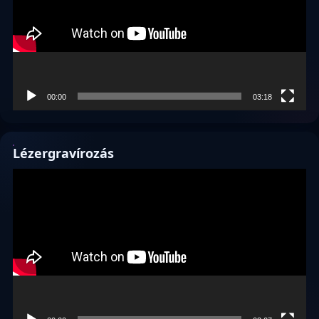
00:00
03:18
Lézergravírozás
Videólejátszó