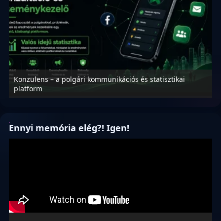
Konzulens – a polgári kommunikációs és statisztikai
N
platform
f
Ennyi memória elég?! Igen!
Videólejátszó