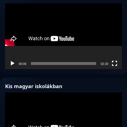
Videólejátszó
00:00
02:20
Kis magyar iskolákban
Videólejátszó