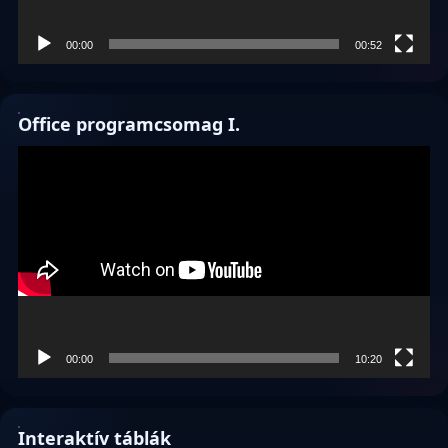
00:00
00:52
Office programcsomag I.
Videólejátszó
00:00
10:20
Interaktív táblák