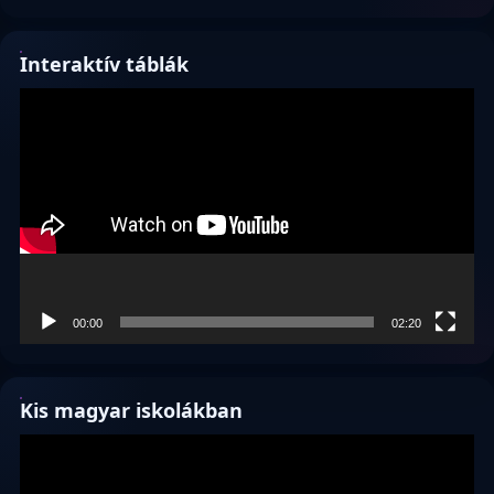
Interaktív táblák
Videólejátszó
00:00
02:20
Kis magyar iskolákban
Videólejátszó