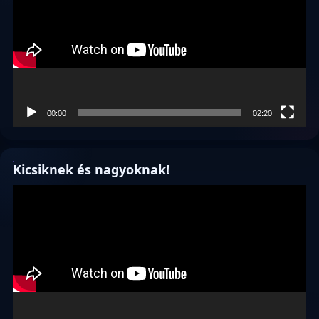
00:00
02:20
Kicsiknek és nagyoknak!
Videólejátszó