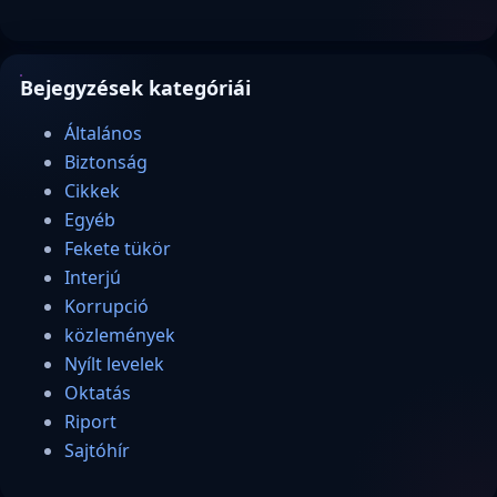
Bejegyzések kategóriái
Általános
Biztonság
Cikkek
Egyéb
Fekete tükör
Interjú
Korrupció
közlemények
Nyílt levelek
Oktatás
Riport
Sajtóhír