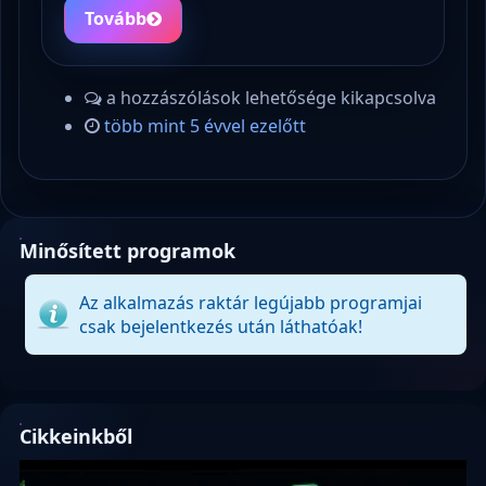
Tovább
a hozzászólások lehetősége kikapcsolva
több mint 5 évvel ezelőtt
Minősített programok
Az alkalmazás raktár legújabb programjai
csak bejelentkezés után láthatóak!
Cikkeinkből