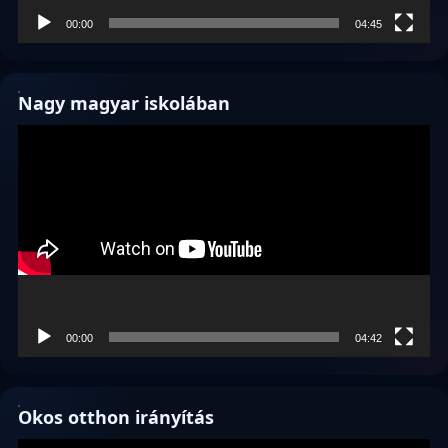
00:00
04:45
Nagy magyar iskolában
Videólejátszó
00:00
04:42
Okos otthon irányítás