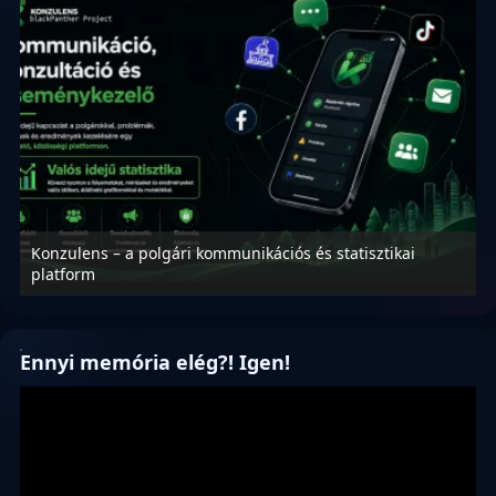
Konzulens – a polgári kommunikációs és statisztikai
N
platform
f
Ennyi memória elég?! Igen!
Videólejátszó