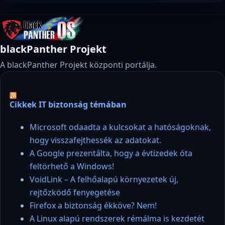
blackPanther Projekt
A blackPanther Projekt központi portálja.
Cikkek IT biztonság témában
Microsoft odaadta a kulcsokat a hatóságoknak,
hogy visszafejthessék az adatokat.
A Google prezentálta, hogy a évtizedek óta
feltörhető a Windows!
VoidLink – A felhőalapú környezetek új,
rejtőzködő fenyegetése
Firefox a biztonság ékköve? Nem!
A Linux alapú rendszerek rémálma is kezdetét