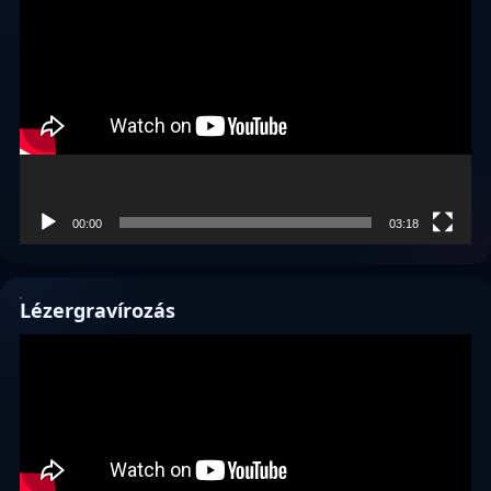
Videólejátszó
00:00
03:18
Lézergravírozás
Videólejátszó