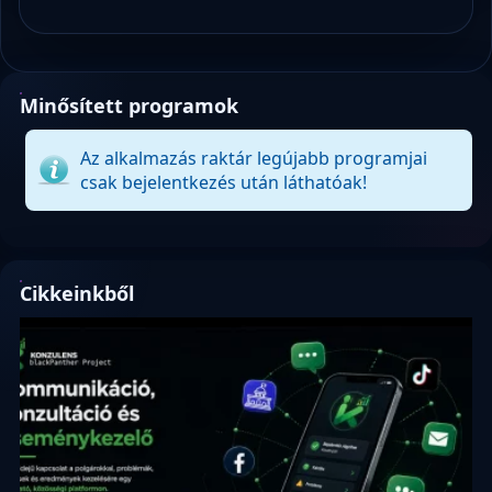
Minősített programok
Az alkalmazás raktár legújabb programjai
csak bejelentkezés után láthatóak!
Cikkeinkből