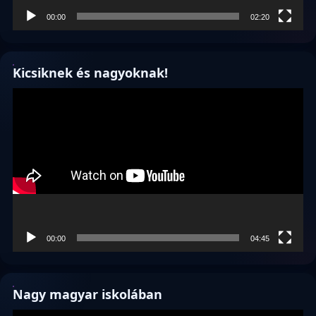
00:00
02:20
Kicsiknek és nagyoknak!
Videólejátszó
00:00
04:45
Nagy magyar iskolában