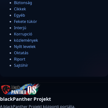
Biztonság
Cikkek
Egyéb
Fekete tükör
Interjú
Korrupció
közlemények
Nyílt levelek
Oktatás
Riport
Sajtóhír
blackPanther Projekt
A blackPanther Projekt központi portálja.