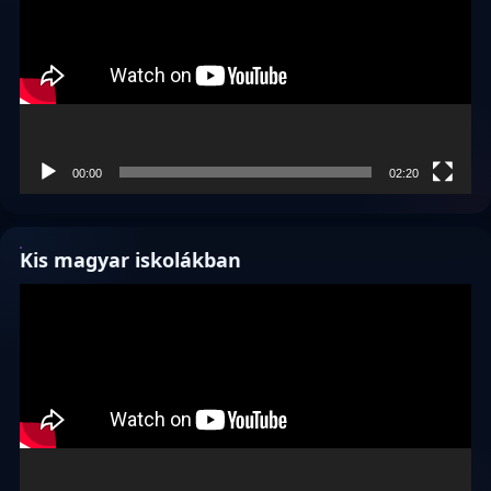
00:00
02:20
Kis magyar iskolákban
Videólejátszó