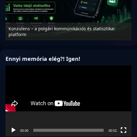
Konzulens – a polgári kommunikációs és statisztikai
N
platform
f
Ennyi memória elég?! Igen!
Videólejátszó
00:00
00:52