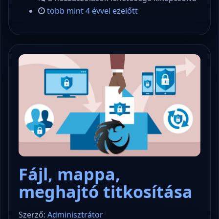
több mint 4 évvel ezelőtt
Fájl, mappa,
meghajtó titkosítása
Szerző:
Adminisztrátor