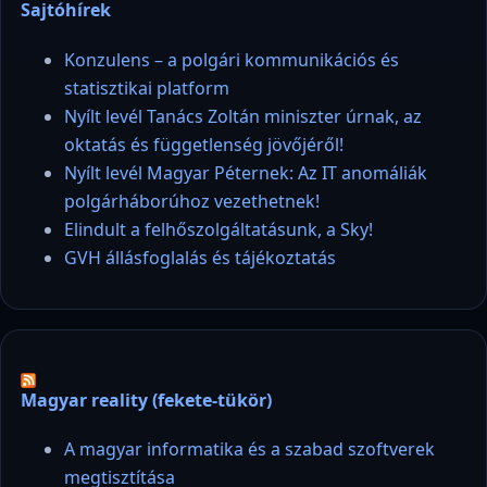
Sajtóhírek
Konzulens – a polgári kommunikációs és
statisztikai platform
Nyílt levél Tanács Zoltán miniszter úrnak, az
oktatás és függetlenség jövőjéről!
Nyílt levél Magyar Péternek: Az IT anomáliák
polgárháborúhoz vezethetnek!
Elindult a felhőszolgáltatásunk, a Sky!
GVH állásfoglalás és tájékoztatás
Magyar reality (fekete-tükör)
A magyar informatika és a szabad szoftverek
megtisztítása