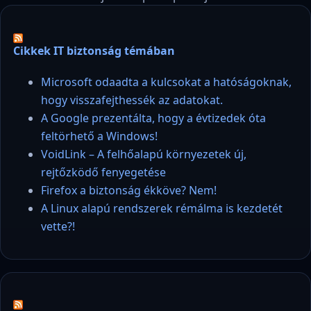
Cikkek IT biztonság témában
Microsoft odaadta a kulcsokat a hatóságoknak,
hogy visszafejthessék az adatokat.
A Google prezentálta, hogy a évtizedek óta
feltörhető a Windows!
VoidLink – A felhőalapú környezetek új,
rejtőzködő fenyegetése
Firefox a biztonság ékköve? Nem!
A Linux alapú rendszerek rémálma is kezdetét
vette?!