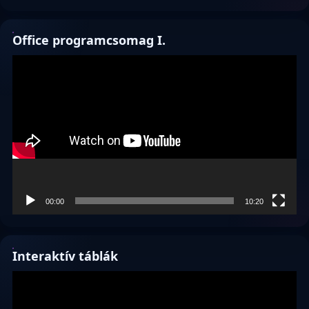
Office programcsomag I.
Videólejátszó
00:00
10:20
Interaktív táblák
Videólejátszó