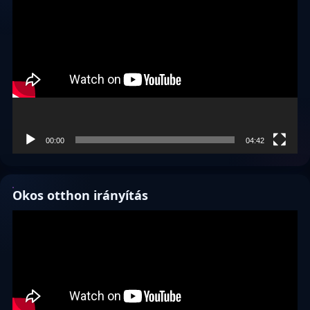
Videólejátszó
00:00
04:42
Okos otthon irányítás
Videólejátszó