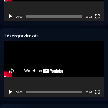
00:00
03:18
Lézergravírozás
Videólejátszó
00:00
02:07